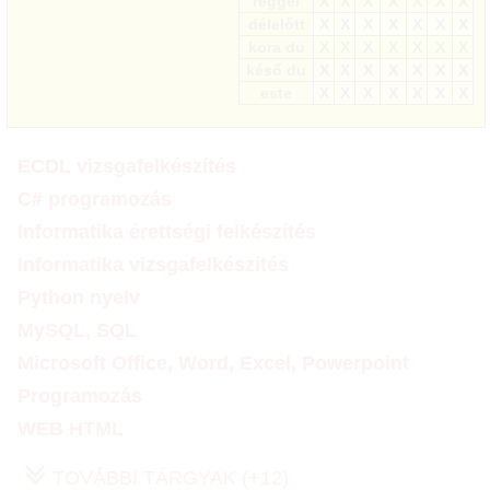
reggel
X
X
X
X
X
X
X
délelőtt
X
X
X
X
X
X
X
kora du
X
X
X
X
X
X
X
késő du
X
X
X
X
X
X
X
este
X
X
X
X
X
X
X
ECDL vizsgafelkészítés
C# programozás
Informatika érettségi felkészítés
Informatika vizsgafelkészítés
Python nyelv
MySQL, SQL
Microsoft Office, Word, Excel, Powerpoint
Programozás
WEB HTML
TOVÁBBI TÁRGYAK (+12)