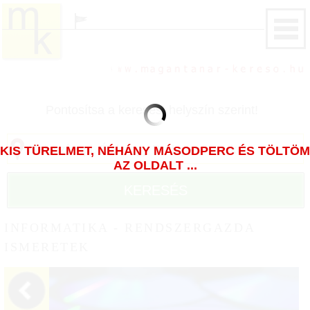
Pontosítsa a keresést helyszín szerint!
KIS TÜRELMET, NÉHÁNY MÁSODPERC ÉS TÖLTÖM
AZ OLDALT ...
KERESÉS
INFORMATIKA - RENDSZERGAZDA
ISMERETEK