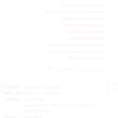
Weboldal szerkesztés
Vezetési-szervezési ismeretek
Vállalkozási ismeretek
Üzleti kommunikáció
Ügyviteli ismeretek
Értékpapírszámtan
Tőzsde és technikai elemzés
Tőkepiaci ismeretek, tőzsde
Tehetségfejlesztés
TOVÁBBI TÁRGYAK (+90)
Óradíj:
5000 Ft / 60 perc
ONLINE:
5000 Ft / 60 perc
Tanítok:
egyénileg
lakásomon, online tanítok (egyéb),
webfelületen
Mikor:
bármikor