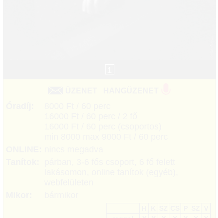
1
ÜZENET
HANGÜZENET
Óradíj:
8000 Ft / 60 perc
16000 Ft / 60 perc / 2 fő
16000 Ft / 60 perc (csoportos)
min 8000 max 9000 Ft / 60 perc
ONLINE:
nincs megadva
Tanítok:
párban, 3-6 fős csoport, 6 fő felett
lakásomon, online tanítok (egyéb),
webfelületen
Mikor:
bármikor
H
K
SZ
CS
P
SZ
V