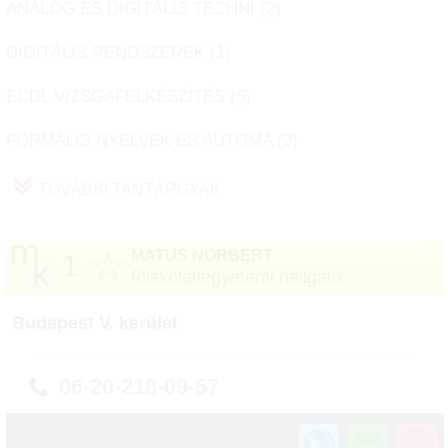
ANALÓG ÉS DIGITÁLIS TECHNI (
2
)
DIGITÁLIS RENDSZEREK (
1
)
ECDL VIZSGAFELKÉSZÍTÉS (
5
)
FORMÁLIS NYELVEK ÉS AUTOMA (
2
)
TOVÁBBI TANTÁRGYAK
☆
MATUS NORBERT
1
főiskolai/egyetemi hallgató
Budapest V. kerület
06-20-218-09-57