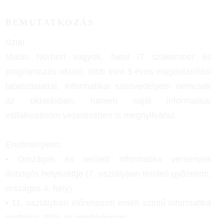
BEMUTATKOZÁS
Szia!
Matus Norbert vagyok, fiatal IT szakember és
programozás oktató, több mint 5 éves magántanítási
tapasztalattal. Informatikai szenvedélyem nemcsak
az oktatásban, hanem saját informatikai
vállalkozásom vezetésében is megnyilvánul.
Eredményeim:
• Országos és területi informatika versenyek
dobogós helyezettje (7. osztályban területi győzelem,
országos 4. hely).
• 11. osztályban előrehozott emelt szintű informatika
érettségi, 96%-os eredménnyel.