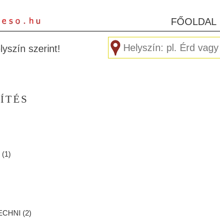
FŐOLDAL
yszín szerint!
ÍTÉS
 (
1
)
ECHNI (
2
)