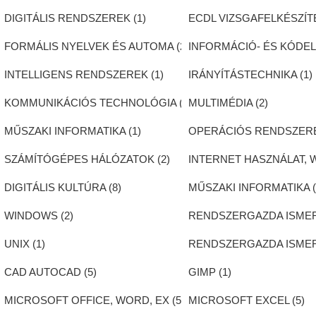
DIGITÁLIS RENDSZEREK (
1
)
ECDL VIZSGAFELKÉSZÍTÉ
FORMÁLIS NYELVEK ÉS AUTOMA (
2
)
INFORMÁCIÓ- ÉS KÓDEL
INTELLIGENS RENDSZEREK (
1
)
IRÁNYÍTÁSTECHNIKA (
1
)
KOMMUNIKÁCIÓS TECHNOLÓGIA (
1
)
MULTIMÉDIA (
2
)
MŰSZAKI INFORMATIKA (
1
)
OPERÁCIÓS RENDSZERE
SZÁMÍTÓGÉPES HÁLÓZATOK (
2
)
INTERNET HASZNÁLAT, W
DIGITÁLIS KULTÚRA (
8
)
MŰSZAKI INFORMATIKA 
WINDOWS (
2
)
RENDSZERGAZDA ISMER
UNIX (
1
)
RENDSZERGAZDA ISMER
CAD AUTOCAD (
5
)
GIMP (
1
)
MICROSOFT OFFICE, WORD, EX (
5
)
MICROSOFT EXCEL (
5
)