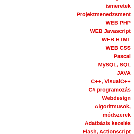
ismeretek
Projektmenedzsment
WEB PHP
WEB Javascript
WEB HTML
WEB CSS
Pascal
MySQL, SQL
JAVA
C++, VisualC++
C# programozás
Webdesign
Algoritmusok,
módszerek
Adatbázis kezelés
Flash, Actionscript