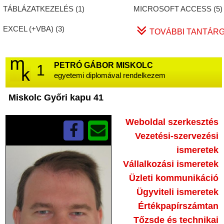
TÁBLÁZATKEZELÉS (
1
)
MICROSOFT ACCESS (
5
)
EXCEL (+VBA) (
3
)
TOVÁBBI TANTÁR
PETRÓ GÁBOR MISKOLC
1
egyetemi diplomával rendelkezem
☆
Miskolc Győri kapu 41
Weboldal szerkesztés
Vezetési-szervezési
ismeretek
Vállalkozási ismeretek
Üzleti kommunikáció
Ügyviteli ismeretek
Értékpapírszámtan
Tőzsde és technikai