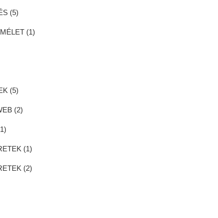
S (
5
)
MÉLET (
1
)
K (
5
)
EB (
2
)
(
1
)
ETEK (
1
)
ETEK (
2
)