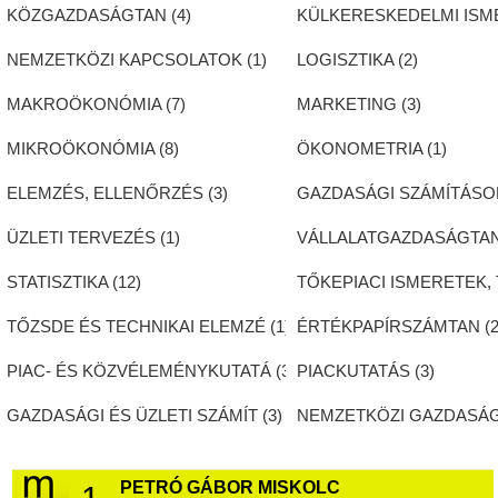
KÖZGAZDASÁGTAN (
4
)
KÜLKERESKEDELMI ISM
NEMZETKÖZI KAPCSOLATOK (
1
)
LOGISZTIKA (
2
)
MAKROÖKONÓMIA (
7
)
MARKETING (
3
)
MIKROÖKONÓMIA (
8
)
ÖKONOMETRIA (
1
)
ELEMZÉS, ELLENŐRZÉS (
3
)
GAZDASÁGI SZÁMÍTÁSOK
ÜZLETI TERVEZÉS (
1
)
VÁLLALATGAZDASÁGTAN
STATISZTIKA (
12
)
TŐKEPIACI ISMERETEK, 
TŐZSDE ÉS TECHNIKAI ELEMZÉ (
1
)
ÉRTÉKPAPÍRSZÁMTAN (
PIAC- ÉS KÖZVÉLEMÉNYKUTATÁ (
3
)
PIACKUTATÁS (
3
)
GAZDASÁGI ÉS ÜZLETI SZÁMÍT (
3
)
NEMZETKÖZI GAZDASÁG
PETRÓ GÁBOR MISKOLC