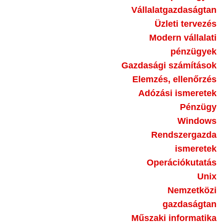
Vállalatgazdaságtan
Üzleti tervezés
Modern vállalati
pénzügyek
Gazdasági számítások
Elemzés, ellenőrzés
Adózási ismeretek
Pénzügy
Windows
Rendszergazda
ismeretek
Operációkutatás
Unix
Nemzetközi
gazdaságtan
Műszaki informatika