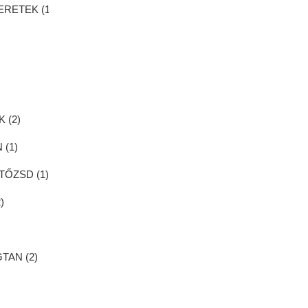
ERETEK (
1
)
 (
2
)
 (
1
)
TŐZSD (
1
)
2
)
TAN (
2
)