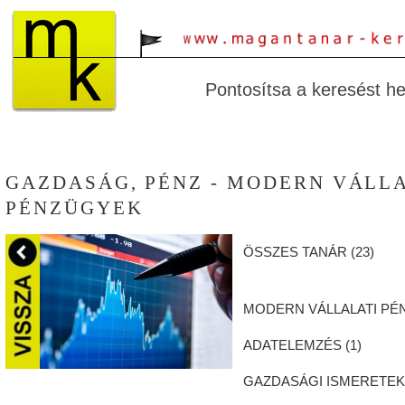
Pontosítsa a keresést hel
GAZDASÁG, PÉNZ - MODERN VÁLL
PÉNZÜGYEK
ÖSSZES TANÁR (
23
)
MODERN VÁLLALATI PÉ
ADATELEMZÉS (
1
)
GAZDASÁGI ISMERETEK