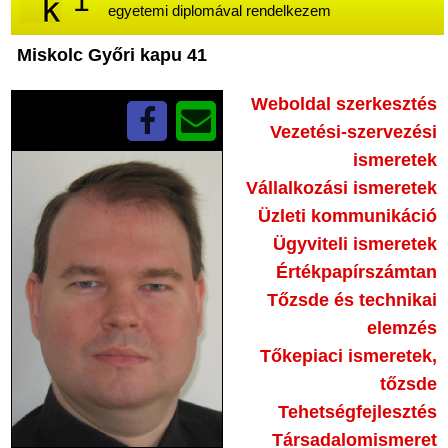
1
egyetemi diplomával rendelkezem
☆
Miskolc Győri kapu 41
Weboldal szerkesztés
Vezetési-szervezési
ismeretek
Vállalkozási ismeretek
Üzleti kommunikáció
Ügyviteli ismeretek
Értékpapírszámtan
Tőzsde és technikai
elemzés
Tőkepiaci ismeretek,
tőzsde
Tehetségfejlesztés
Társadalomismeret