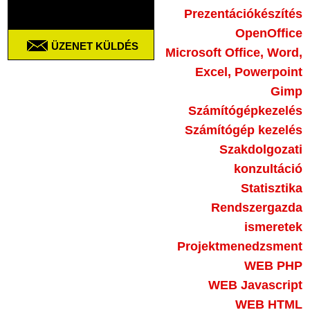
Prezentációkészítés
OpenOffice
ÜZENET KÜLDÉS
Microsoft Office, Word,
Excel, Powerpoint
Gimp
Számítógépkezelés
Számítógép kezelés
Szakdolgozati
konzultáció
Statisztika
Rendszergazda
ismeretek
Projektmenedzsment
WEB PHP
WEB Javascript
WEB HTML