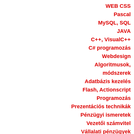
WEB CSS
Pascal
MySQL, SQL
JAVA
C++, VisualC++
C# programozás
Webdesign
Algoritmusok,
módszerek
Adatbázis kezelés
Flash, Actionscript
Programozás
Prezentációs technikák
Pénzügyi ismeretek
Vezetői számvitel
Vállalati pénzügyek