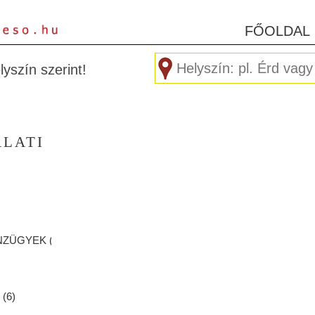
FŐOLDAL
yszín szerint!
ALATI
NZÜGYEK (
1
)
 (
6
)