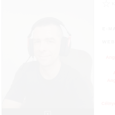
☆
E-M
WE
Ango
Ang
Célnye
1