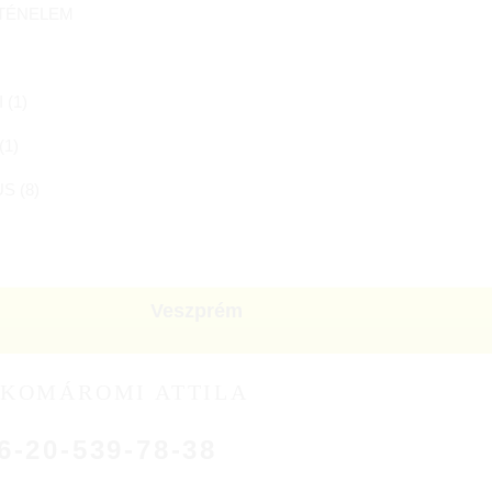
TÉNELEM (
5
)
 (
1
)
(
1
)
S (
8
)
Veszprém
KOMÁROMI ATTILA
6-20-539-78-38