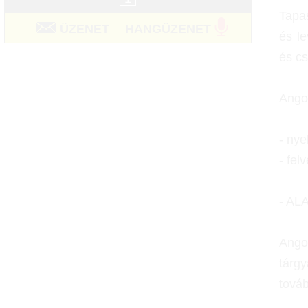
Tapas
ÜZENET
HANGÜZENET
és le
és cs
Angol
- nye
- fel
- A
Angol
tárgy
továb