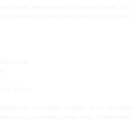
készítések, mentorálások középiskolai nappali-, esti-,
gára, érettségire felkészítés, érettségiztetés, egyéni-
rendszerezés
és
REPETÁLÁS
olásoknak nyelvészeti, irodalmi, illetve civilizációs
készítés, korrepetálás, szinten tartás, felzárkóztatás,