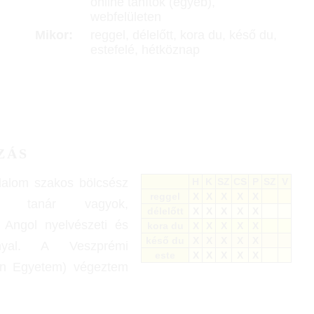
online tanítok (egyéb),
webfelületen
Mikor:
reggel, délelőtt, kora du, késő du,
estefelé, hétköznap
ZÁS
dalom szakos bölcsész
H
K
SZ
CS
P
SZ
V
reggel
X
X
X
X
X
ai tanár vagyok,
délelőtt
X
X
X
X
X
 Angol nyelvészeti és
kora du
X
X
X
X
X
késő du
X
X
X
X
X
ánnyal. A Veszprémi
este
X
X
X
X
X
n Egyetem) végeztem