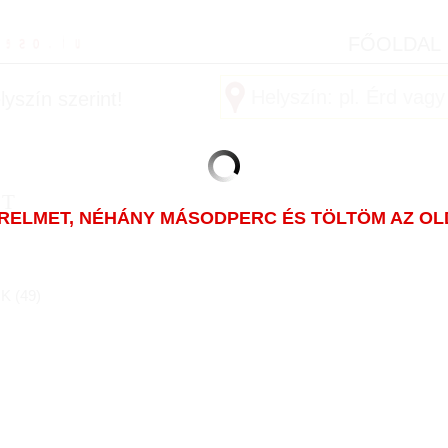
FŐOLDAL
yszín szerint!
ET
ÜRELMET, NÉHÁNY MÁSODPERC ÉS TÖLTÖM AZ OLDA
K (
49
)