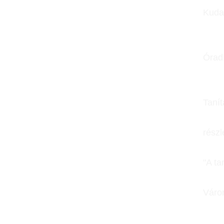
Kudar
Óradí
Taní
részl
"A ta
Várom