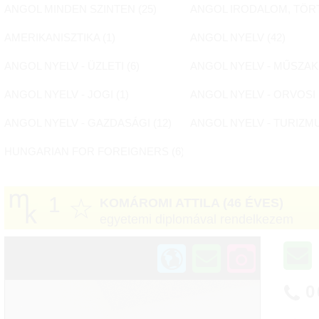
ANGOL MINDEN SZINTEN (
25
)
ANGOL IRODALOM, TÖR
AMERIKANISZTIKA (
1
)
ANGOL NYELV (
42
)
ANGOL NYELV - ÜZLETI (
6
)
ANGOL NYELV - MŰSZAKI
ANGOL NYELV - JOGI (
1
)
ANGOL NYELV - ORVOSI 
ANGOL NYELV - GAZDASÁGI (
12
)
ANGOL NYELV - TURIZMU
HUNGARIAN FOR FOREIGNERS (
6
)
1
☆
KOMÁROMI ATTILA
(46 ÉVES)
egyetemi diplomával rendelkezem
0