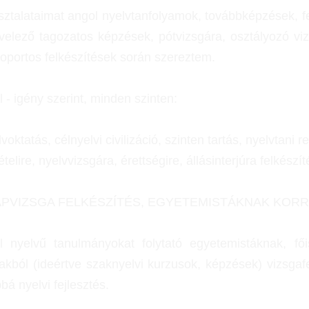
ztalataimat angol nyelvtanfolyamok, továbbképzések, fel
velező tagozatos képzések, pótvizsgára, osztályozó vizs
oportos felkészítések során szereztem.
 - igény szerint, minden szinten:
lvoktatás, célnyelvi civilizáció, szinten
tartás, nyelvtani 
vételire, nyelvvizsgára, érettségire, állásinterjúra felkészít
LAPVIZSGA FELKÉSZÍTÉS, EGYETEMISTÁKNAK KOR
 nyelvű tanulmányokat folytató egyetemistáknak, főisk
akból (ideértve szaknyelvi kurzusok, képzések) vizsgafel
bá nyelvi fejlesztés.