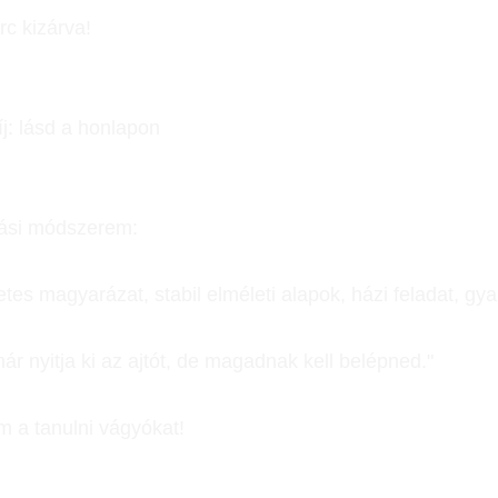
c kizárva!
j: lásd a honlapon
tási módszerem:
etes magyarázat, stabil elméleti alapok, házi feladat, gy
nár nyitja ki az ajtót, de magadnak kell belépned."
 a tanulni vágyókat!