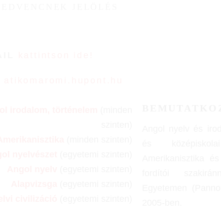
KEDVENCNEK JELÖLÉS
AIL
kattintson ide!
B
atikomaromi.hupont.hu
BEMUTATKO
l irodalom, történelem
(minden
szinten)
Angol nyelv és iro
Amerikanisztika
(minden szinten)
és középiskol
ol nyelvészet
(egyetemi szinten)
Amerikanisztika és
Angol nyelv
(egyetemi szinten)
fordítói szakir
Alapvizsga
(egyetemi szinten)
Egyetemen (Panno
lvi civilizáció
(egyetemi szinten)
2005-ben.