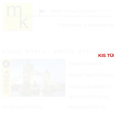
Pontosítsa a keresést hel
ANGOL NYELV - ANGOL NYELVÉSZ
KIS T
ÖSSZES TANÁR (
51
)
ONLINE TANÍTÓ TANÁRO
ANGOL NYELVÉSZET (
1
)
ANGOL FELSŐFOK (
4
)
ANGOL KÖZÉPFOK (
3
)
ANGOL ALAPFOK (
1
)