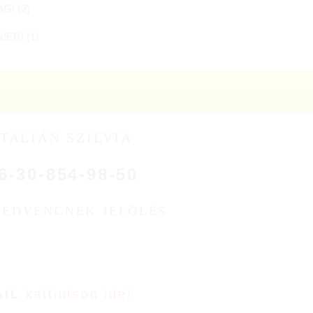
GI (
2
)
ERI (
1
)
TALIÁN SZILVIA
6-30-854-98-50
KEDVENCNEK JELÖLÉS
AIL
kattintson ide!