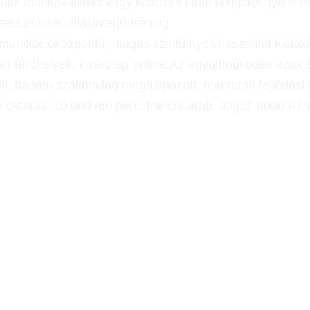
földi munkavállalás vagy költözés előtti komplex nyelvi fe
fesszionális állásinterjú-tréning
munikációközpontú,
magas szintű nyelvhasználat kialak
ált férőhelyek, kizárólag online.Az együttműködés azok
ni, hanem szakmailag megalapozott, mentorált fejlődést
 oktatás: 10.000 /60 perc, francia,arab, angol: 8000 FT/