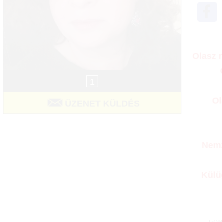
Olasz 
1
Ol
ÜZENET KÜLDÉS
Nemz
Külü