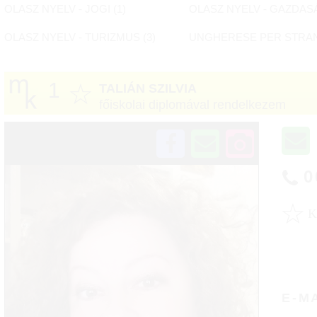
OLASZ NYELV - JOGI (
1
)
OLASZ NYELV - GAZDASÁ
OLASZ NYELV - TURIZMUS (
3
)
UNGHERESE PER STRANI
1
☆
TALIÁN SZILVIA
főiskolai diplomával rendelkezem
0
☆
E-M