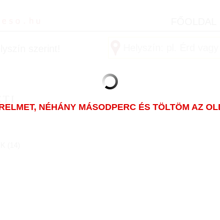
FŐOLDAL
yszín szerint!
ETI
ÜRELMET, NÉHÁNY MÁSODPERC ÉS TÖLTÖM AZ OLDA
K (
14
)