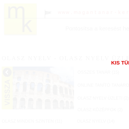
Pontosítsa a keresést hel
OLASZ NYELV - OLASZ NYELV ÜZL
KIS T
ÖSSZES TANÁR (
15
)
ONLINE TANÍTÓ TANÁRO
OLASZ NYELV ÜZLETI (
2
)
OLASZ KÖZÉPFOK (
2
)
OLASZ MINDEN SZINTEN (
11
)
OLASZ NYELV (
14
)