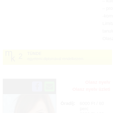
– kül
– pro
-kom
Limit
tanul
Olasz
TÜNDE
2
egyetemi diplomával rendelkezem
☆
Olasz nyelv
Olasz nyelv üzleti
Óradíj:
6000 Ft / 60
perc