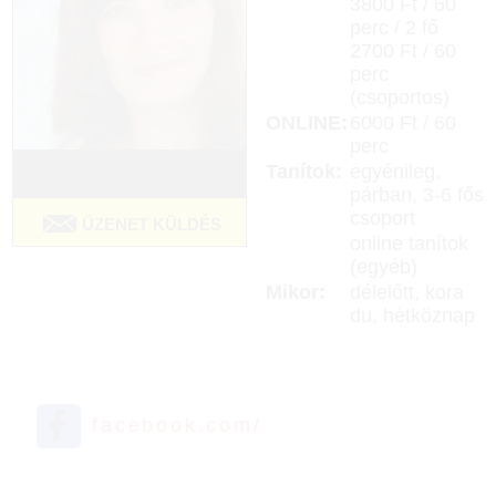
3800 Ft / 60
perc / 2 fő
2700 Ft / 60
perc
(csoportos)
ONLINE:
6000 Ft / 60
perc
Tanítok:
egyénileg,
párban, 3-6 fős
csoport
ÜZENET KÜLDÉS
online tanítok
(egyéb)
Mikor:
délelőtt, kora
du, hétköznap
facebook.com/