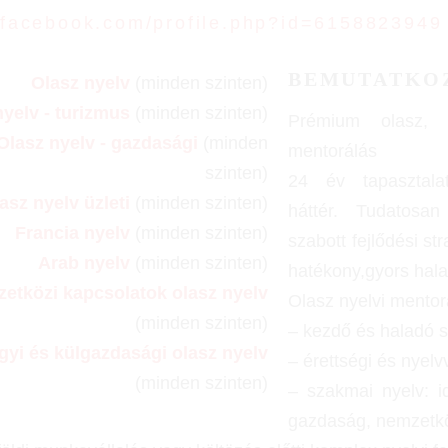
facebook.com/profile.php?id=6158823949
BEMUTATKO
Olasz nyelv
(minden szinten)
nyelv - turizmus
(minden szinten)
Prémium olasz, f
Olasz nyelv - gazdasági
(minden
mentorálás
szinten)
24 év tapasztala
asz nyelv üzleti
(minden szinten)
háttér. Tudatosan 
Francia nyelv
(minden szinten)
szabott fejlődési st
Arab nyelv
(minden szinten)
hatékony,gyors hala
etközi kapcsolatok olasz nyelv
Olasz nyelvi mentor
(minden szinten)
– kezdő és haladó sz
gyi és külgazdasági olasz nyelv
– érettségi és nyelv
(minden szinten)
– szakmai nyelv: i
gazdaság, nemzetkö