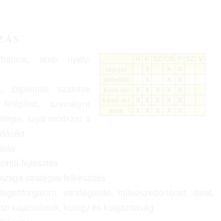
ZÁS
rancia, arab nyelvi
H
K
SZ
CS
P
SZ
V
reggel
X
X
X
délelőtt
X
X
X
t. Diplomás szakmai
kora du
X
X
X
X
X
késő du
X
X
X
X
X
felépített, személyre
este
X
X
X
X
X
ratégia, saját módszer a
dásért.
álás
intű fejlesztés
vizsga stratégiai felkészítés
degenforgalom, vendéglátás, művészettörténet, divat,
zi kapcsolatok, külügy és külgazdaság