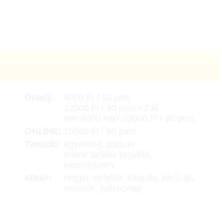
Óradíj:
8000 Ft / 60 perc
12000 Ft / 60 perc / 2 fő
min 8000 max 10000 Ft / 60 perc
ONLINE:
10000 Ft / 60 perc
Tanítok:
egyénileg, párban
online tanítok (egyéb),
webfelületen
Mikor:
reggel, délelőtt, kora du, késő du,
estefelé, hétköznap