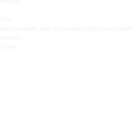
lkészítés
ítása
 számára ideális, akik nem csupán nyelvet szeretnének
 keresnek.
60 perc