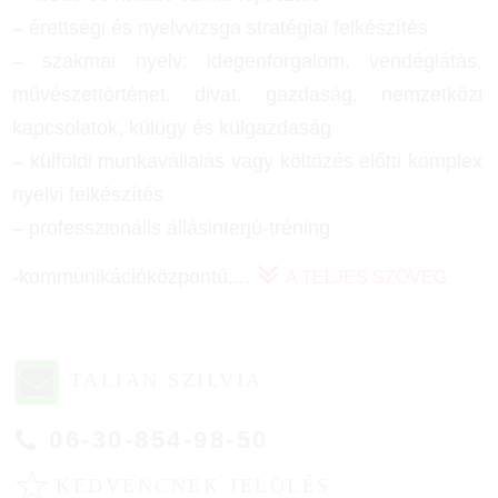
– érettségi és nyelvvizsga stratégiai felkészítés
– szakmai nyelv: idegenforgalom, vendéglátás,
művészettörténet, divat, gazdaság, nemzetközi
kapcsolatok, külügy és külgazdaság
– külföldi munkavállalás vagy költözés előtti komplex
nyelvi felkészítés
– professzionális állásinterjú-tréning
-kommunikációközpontú,
...
A TELJES SZÖVEG
TALIÁN SZILVIA
06-30-854-98-50
☆
KEDVENCNEK JELÖLÉS