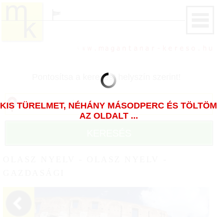
Pontosítsa a keresést helyszín szerint!
KIS TÜRELMET, NÉHÁNY MÁSODPERC ÉS TÖLTÖM
AZ OLDALT ...
KERESÉS
OLASZ NYELV - OLASZ NYELV -
GAZDASÁGI