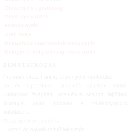
Olasz nyelv - gazdasági
Olasz nyelv üzleti
Francia nyelv
Arab nyelv
Nemzetközi kapcsolatok olasz nyelv
Külügyi és külgazdasági olasz nyelv
BEMUTATKOZÁS
Prémium olasz, francia, arab nyelvi mentorálás
24 év tapasztalat. Diplomás szakmai háttér.
Tudatosan felépített, személyre szabott fejlődési
stratégia, saját módszer a hatékony,gyors
haladásért.
Olasz nyelvi mentorálás
– kezdő és haladó szintű fejlesztés