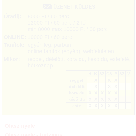
ÜZENET KÜLDÉS
Óradíj:
8000 Ft / 60 perc
12000 Ft / 60 perc / 2 fő
min 8000 max 10000 Ft / 60 perc
ONLINE:
10000 Ft / 60 perc
Tanítok:
egyénileg, párban
online tanítok (egyéb), webfelületen
Mikor:
reggel, délelőtt, kora du, késő du, estefelé,
hétköznap
H
K
SZ
CS
P
SZ
V
reggel
X
X
X
délelőtt
X
X
X
kora du
X
X
X
X
X
késő du
X
X
X
X
X
este
X
X
X
X
X
Olasz nyelv
Olasz nyelv - turizmus