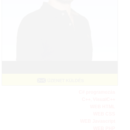
ÜZENET KÜLDÉS
C# programozás
C++, VisualC++
WEB HTML
WEB CSS
WEB Javascript
WEB PHP