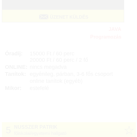
ÜZENET KÜLDÉS
JAVA
Programozás
Óradíj:
15000 Ft / 60 perc
20000 Ft / 60 perc / 2 fő
ONLINE:
nincs megadva
Tanítok:
egyénileg, párban, 3-6 fős csoport
online tanítok (egyéb)
Mikor:
estefelé
☆
NUSSZER PATRIK
5
főiskolai/egyetemi hallgató