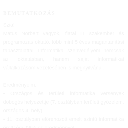
BEMUTATKOZÁS
Szia!
Matus Norbert vagyok, fiatal IT szakember és
programozás oktató, több mint 5 éves magántanítási
tapasztalattal. Informatikai szenvedélyem nemcsak
az oktatásban, hanem saját informatikai
vállalkozásom vezetésében is megnyilvánul.
Eredményeim:
• Országos és területi informatika versenyek
dobogós helyezettje (7. osztályban területi győzelem,
országos 4. hely).
• 11. osztályban előrehozott emelt szintű informatika
érettségi, 96%-os eredménnyel.