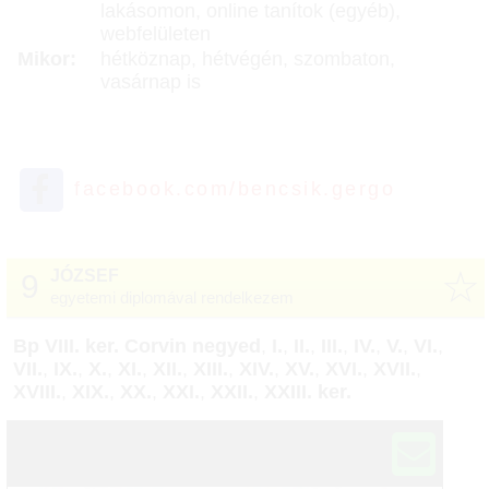
lakásomon, online tanítok (egyéb),
webfelületen
Mikor:
hétköznap, hétvégén, szombaton,
vasárnap is
facebook.com/bencsik.gergo
☆
JÓZSEF
9
egyetemi diplomával rendelkezem
Bp VIII. ker. Corvin negyed
,
I.
,
II.
,
III.
,
IV.
,
V.
,
VI.
,
VII.
,
IX.
,
X.
,
XI.
,
XII.
,
XIII.
,
XIV.
,
XV.
,
XVI.
,
XVII.
,
XVIII.
,
XIX.
,
XX.
,
XXI.
,
XXII.
,
XXIII. ker.