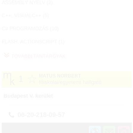
ASSEMBLY NYELV (
2
)
C++, VISUALC++ (
5
)
C# PROGRAMOZÁS (
10
)
FLASH, ACTIONSCRIPT (
1
)
TOVÁBBI TANTÁRGYAK
☆
MATUS NORBERT
1
főiskolai/egyetemi hallgató
Budapest V. kerület
06-20-218-09-57