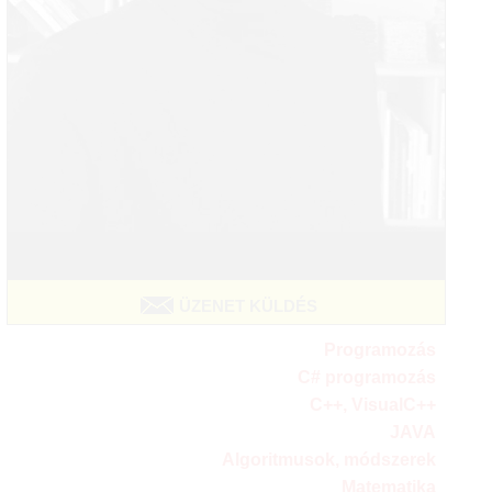
ÜZENET KÜLDÉS
Programozás
C# programozás
C++, VisualC++
JAVA
Algoritmusok, módszerek
Matematika