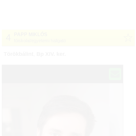
☆
PAPP MIKLÓS
4
főiskolai/egyetemi hallgató
Törökbálint
,
Bp XIV. ker.