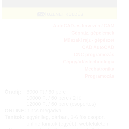
ÜZENET KÜLDÉS
AutoCAD-es tervezés / CAM
Géprajz, gépelemek
Műszaki rajz - gépészet
CAD AutoCAD
CNC programozás
Gépgyártástechnológia
Mechatronika
Programozás
Óradíj:
8000 Ft / 60 perc
10000 Ft / 60 perc / 2 fő
12000 Ft / 60 perc (csoportos)
ONLINE:
nincs megadva
Tanítok:
egyénileg, párban, 3-6 fős csoport
online tanítok (egyéb), webfelületen