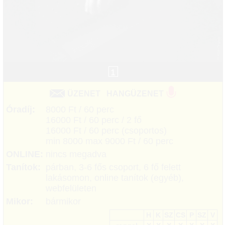
1
ÜZENET
HANGÜZENET
Óradíj:
8000 Ft / 60 perc
16000 Ft / 60 perc / 2 fő
16000 Ft / 60 perc (csoportos)
min 8000 max 9000 Ft / 60 perc
ONLINE:
nincs megadva
Tanítok:
párban, 3-6 fős csoport, 6 fő felett
lakásomon, online tanítok (egyéb),
webfelületen
Mikor:
bármikor
H
K
SZ
CS
P
SZ
V