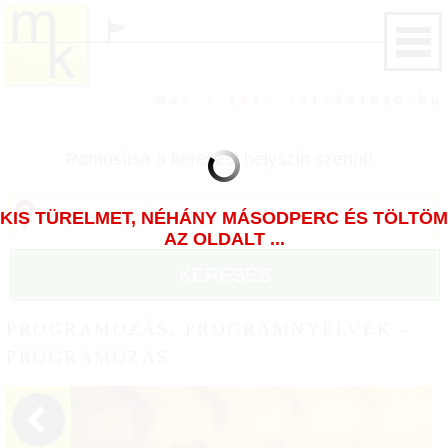
Pontosítsa a keresést helyszín szerint!
KIS TÜRELMET, NÉHÁNY MÁSODPERC ÉS TÖLTÖM
AZ OLDALT ...
KERESÉS
PROGRAMOZÁS, PROGRAMNYELVEK -
PROGRAMOZÁS