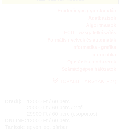
Eredményes gyorstanulás
Adatbázisok
Algoritmusok
ECDL vizsgafelkészítés
Formális nyelvek és automaták
Informatika - grafika
Informatika
Operációs rendszerek
Számítógépes hálózatok
TOVÁBBI TÁRGYAK (+27)
Óradíj:
12000 Ft / 60 perc
20000 Ft / 60 perc / 2 fő
29900 Ft / 60 perc (csoportos)
ONLINE:
12000 Ft / 60 perc
Tanítok:
egyénileg, párban