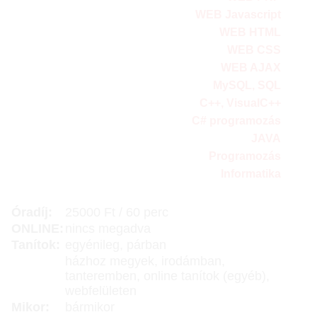
WEB Javascript
WEB HTML
WEB CSS
WEB AJAX
MySQL, SQL
C++, VisualC++
C# programozás
JAVA
Programozás
Informatika
Óradíj:
25000 Ft / 60 perc
ONLINE:
nincs megadva
Tanítok:
egyénileg, párban
házhoz megyek, irodámban,
tanteremben, online tanítok (egyéb),
webfelületen
Mikor:
bármikor