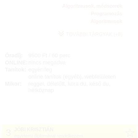
Algoritmusok, módszerek
Programozás
Algoritmusok
TOVÁBBI TÁRGYAK (+8)
Óradíj:
9500 Ft / 60 perc
ONLINE:
nincs megadva
Tanítok:
egyénileg
online tanítok (egyéb), webfelületen
Mikor:
reggel, délelőtt, kora du, késő du,
hétköznap
☆
JÓBI KRISZTIÁN
3
egyetemi diplomával rendelkezem