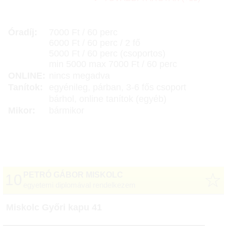
Óradíj:
7000 Ft / 60 perc
6000 Ft / 60 perc / 2 fő
5000 Ft / 60 perc (csoportos)
min 5000 max 7000 Ft / 60 perc
ONLINE:
nincs megadva
Tanítok:
egyénileg, párban, 3-6 fős csoport
bárhol, online tanítok (egyéb)
Mikor:
bármikor
☆
PETRÓ GÁBOR MISKOLC
10
egyetemi diplomával rendelkezem
Miskolc Győri kapu 41