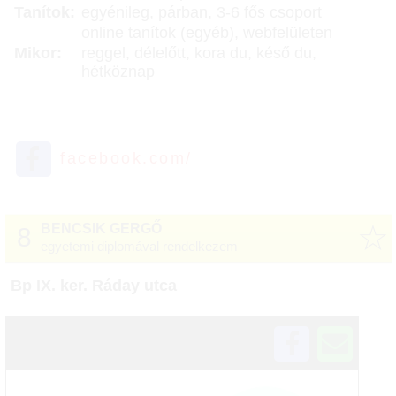
Tanítok:
egyénileg, párban, 3-6 fős csoport
online tanítok (egyéb), webfelületen
Mikor:
reggel, délelőtt, kora du, késő du,
hétköznap
facebook.com/
☆
BENCSIK GERGŐ
8
egyetemi diplomával rendelkezem
Bp IX. ker. Ráday utca