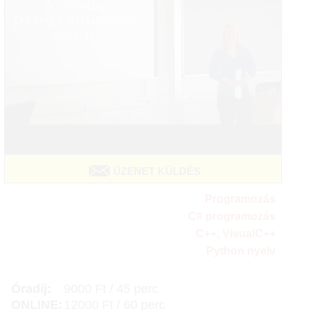
ÜZENET KÜLDÉS
Programozás
C# programozás
C++, VisualC++
Python nyelv
Óradíj:
9000 Ft / 45 perc
ONLINE:
12000 Ft / 60 perc