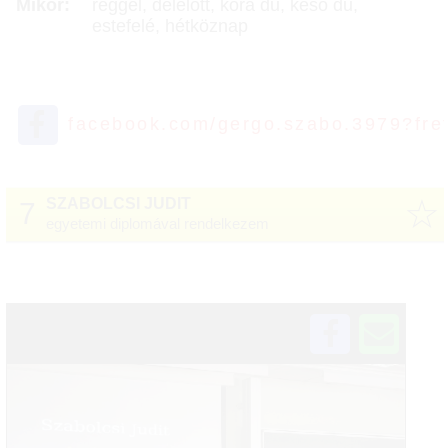
Mikor:
reggel, délelőtt, kora du, késő du,
estefelé, hétköznap
facebook.com/gergo.szabo.3979?fre
☆
SZABOLCSI JUDIT
7
egyetemi diplomával rendelkezem