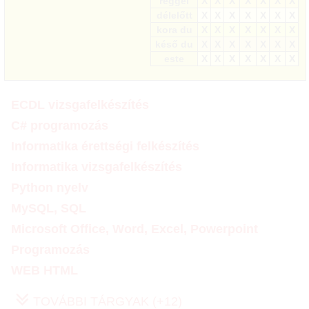
reggel
X
X
X
X
X
X
X
délelőtt
X
X
X
X
X
X
X
kora du
X
X
X
X
X
X
X
késő du
X
X
X
X
X
X
X
este
X
X
X
X
X
X
X
ECDL vizsgafelkészítés
C# programozás
Informatika érettségi felkészítés
Informatika vizsgafelkészítés
Python nyelv
MySQL, SQL
Microsoft Office, Word, Excel, Powerpoint
Programozás
WEB HTML
TOVÁBBI TÁRGYAK (+12)