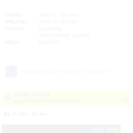
Óradíj:
4000 Ft / 60 perc
ONLINE:
4000 Ft / 60 perc
Tanítok:
egyénileg
online tanítok (egyéb)
Mikor:
bármikor
facebook.com/patrik.nusszer
☆
SZABÓ GERGŐ
6
egyetemi diplomával rendelkezem
Bp III. ker.
,
IV. ker.