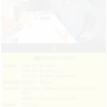
1
ÜZENET KÜLDÉS
Óradíj:
6000 Ft / 60 perc
5000 Ft / 60 perc / 2 fő
3500 Ft / 60 perc (csoportos)
ONLINE:
6000 Ft / 60 perc
Tanítok:
egyénileg, párban, 3-6 fős csoport, 6 fő
felett
bárhol, online tanítok (egyéb)
Mikor:
bármikor