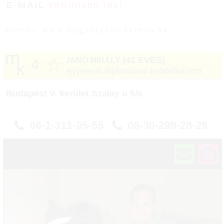
E-MAIL
kattintson ide!
Forrás: www.magantanar-kereso.hu
☆
(42 ÉVES)
JANÓ MIHÁLY
4
egyetemi diplomával rendelkezem
Budapest V. kerület Szalay u 5/a
06-1-311-95-55
06-30-299-28-29