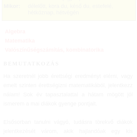
Mikor:
délelőtt, kora du, késő du, estefelé,
hétköznap, hétvégén
Algebra
Matematika
Valószínűségszámítás, kombinatorika
BEMUTATKOZÁS
Ha szeretnél jobb érettségi eredményt elérni, vagy
emelt szinten érettségizni matematikából, jelentkezz
nálam! Sok év tapasztalattal a hátam mögött jól
ismerem a mai diákok gyenge pontjait.
Elsősorban tanulni vágyó, tudásra törekvő diákok
jelentkezését várom, akik hajlandóak egy kis