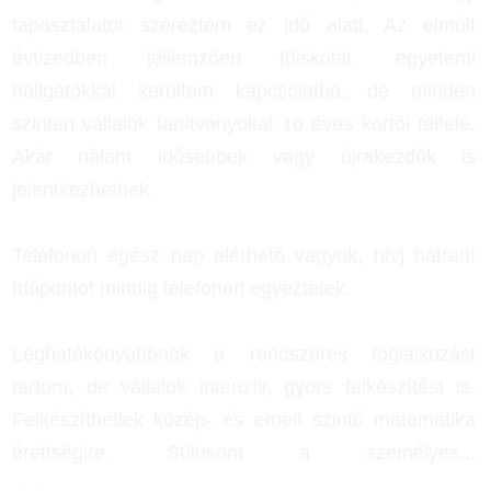
tapasztalatot szereztem ez idő alatt. Az elmúlt
évtizedben jellemzően főiskolai, egyetemi
hallgatókkal kerültem kapcsolatba, de minden
szinten vállalok tanítványokat 10 éves kortól felfelé.
Akár nálam idősebbek vagy újrakezdők is
jelentkezhetnek.
Telefonon egész nap elérhető vagyok, hívj bátran!
Időpontot mindig telefonon egyeztetek.
Leghatékonyabbnak a rendszeres foglalkozást
tartom, de vállalok intenzív, gyors felkészítést is.
Felkészíthetlek közép- és emelt szintű matematika
érettségire. Stílusom a személyes
...