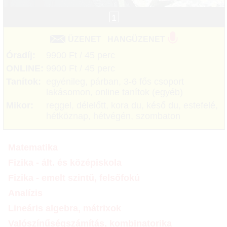
1
ÜZENET
HANGÜZENET
Óradíj:
9900 Ft / 45 perc
ONLINE:
9900 Ft / 45 perc
Tanítok:
egyénileg, párban, 3-6 fős csoport
lakásomon, online tanítok (egyéb)
Mikor:
reggel, délelőtt, kora du, késő du, estefelé,
hétköznap, hétvégén, szombaton
Matematika
Fizika - ált. és középiskola
Fizika - emelt szintű, felsőfokú
Analízis
Lineáris algebra, mátrixok
Valószínűségszámítás, kombinatorika