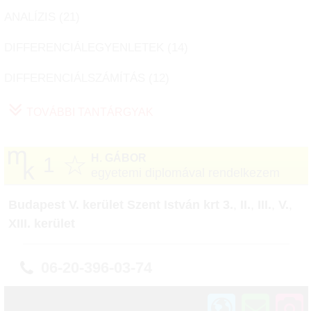
ANALÍZIS (
21
)
DIFFERENCIÁLEGYENLETEK (
14
)
DIFFERENCIÁLSZÁMÍTÁS (
12
)
TOVÁBBI TANTÁRGYAK
☆
H. GÁBOR
1
egyetemi diplomával rendelkezem
Budapest V. kerület Szent István krt 3.
,
II.
,
III.
,
V.
,
XIII. kerület
06-20-396-03-74