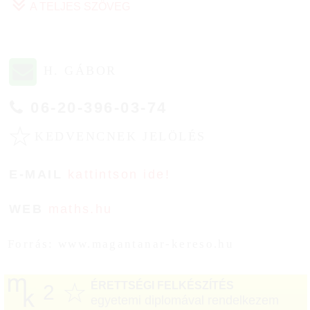
A TELJES SZÖVEG
H. GÁBOR
06-20-396-03-74
☆
KEDVENCNEK JELÖLÉS
E-MAIL
kattintson ide!
WEB
maths.hu
Forrás: www.magantanar-kereso.hu
☆
ÉRETTSÉGI FELKÉSZÍTÉS
2
egyetemi diplomával rendelkezem