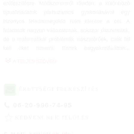
erőfeszítésre. Módszeremről röviden: a különböző
típusfeladatok párhuzamos gyakorlásával egy
bizonyos feladatmegoldó rutin elérése a cél. A
feladatok nagyon változatosak, sokszor összetettek,
de a matematikai problémák visszatérőek, csak fel
kell őket ismerni. Ennek begyakorlásában
...
A TELJES SZÖVEG
ÉRETTSÉGI FELKÉSZÍTÉS
06-20-996-74-95
☆
KEDVENCNEK JELÖLÉS