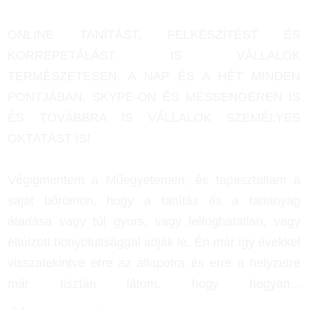
ONLINE TANÍTÁST, FELKÉSZÍTÉST ÉS
KORREPETÁLÁST IS VÁLLALOK
TERMÉSZETESEN, A NAP ÉS A HÉT MINDEN
PONTJÁBAN, SKYPE-ON ÉS MESSENGEREN IS
ÉS TOVÁBBRA IS VÁLLALOK SZEMÉLYES
OKTATÁST IS!
Végigmentem a Műegyetemen, és tapasztaltam a
saját bőrömön, hogy a tanítás és a tananyag
átadása vagy túl gyors, vagy felfoghatatlan, vagy
eltúlzott bonyolultsággal adják le. Én már így évekkel
visszatekintve erre az állapotra és erre a helyzetre
már tisztán látom, hogy hogyan
...