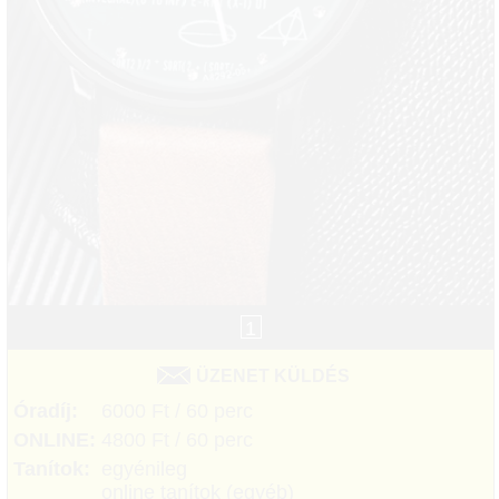
1
ÜZENET KÜLDÉS
Óradíj:
6000 Ft / 60 perc
ONLINE:
4800 Ft / 60 perc
Tanítok:
egyénileg
online tanítok (egyéb)