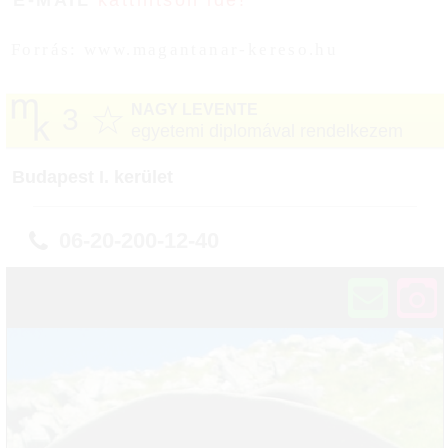
E-MAIL
kattintson ide!
Forrás: www.magantanar-kereso.hu
☆
NAGY LEVENTE
3
egyetemi diplomával rendelkezem
Budapest I. kerület
06-20-200-12-40