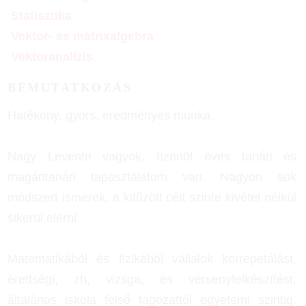
Statisztika
Vektor- és mátrixalgebra
Vektoranalízis
BEMUTATKOZÁS
Hatékony, gyors, eredményes munka.
Nagy Levente vagyok, tízenöt éves tanári és
magántanári tapasztalatom van. Nagyon sok
módszert ismerek, a kitűzött célt szinte kivétel nélkül
sikerül elérni.
Matematikából és fizikából vállalok korrepetálást,
érettségi, zh, vizsga, és versenyfelkészítést,
általános iskola felső tagozattól egyetemi szintig.