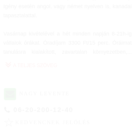
Igény esetén angol, vagy német nyelven is, kanadai
tapasztalattal.
Vasárnap kivételével a hét minden napján 8-21h-ig
vállalok órákat. Óradíjam 3300 Ft/15 perc. Óráimat
tanulásra kialakított, zavartalan környezetben,
...
A TELJES SZÖVEG
NAGY LEVENTE
06-20-200-12-40
☆
KEDVENCNEK JELÖLÉS