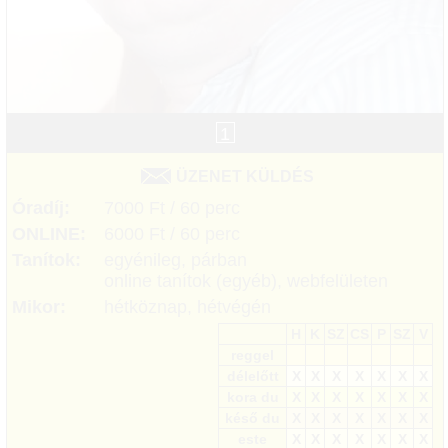
1
ÜZENET KÜLDÉS
Óradíj:
7000 Ft / 60 perc
ONLINE:
6000 Ft / 60 perc
Tanítok:
egyénileg, párban
online tanítok (egyéb), webfelületen
Mikor:
hétköznap, hétvégén
H
K
SZ
CS
P
SZ
V
reggel
délelőtt
X
X
X
X
X
X
X
kora du
X
X
X
X
X
X
X
késő du
X
X
X
X
X
X
X
este
X
X
X
X
X
X
X