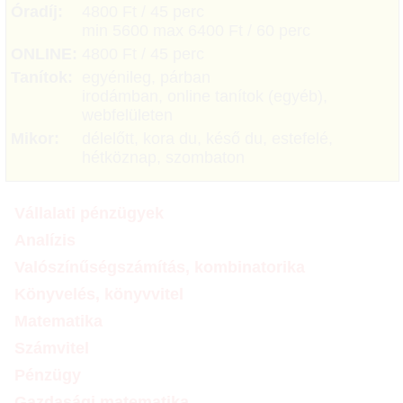
Óradíj:
4800 Ft / 45 perc
min 5600 max 6400 Ft / 60 perc
ONLINE:
4800 Ft / 45 perc
Tanítok:
egyénileg, párban
irodámban, online tanítok (egyéb),
webfelületen
Mikor:
délelőtt, kora du, késő du, estefelé,
hétköznap, szombaton
Vállalati pénzügyek
Analízis
Valószínűségszámítás, kombinatorika
Könyvelés, könyvvitel
Matematika
Számvitel
Pénzügy
Gazdasági matematika