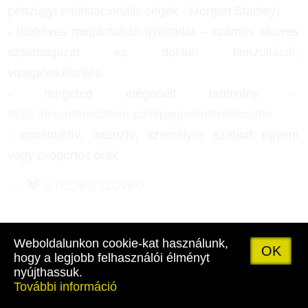
pénzügyi multinacionális cégek - Morgan Stanley)
- többéves magántanári gyakorlat – számos sikeres
szakdolgozat és doktori konzultáció,
vizsgafelkészítés
- rengeteg elégedett tanítvány –
https://lenarteducation.com/pages/references/hu
- konstruktív, intenzív, személyre szabott egyéni
vagy csoportos órák
-
...
A TELJES SZÖVEG
Weboldalunkon cookie-kat használunk,
LÉNÁRT IMRE
OK
hogy a legjobb felhasználói élményt
nyújthassuk.
06-30-499-55-71
További információ