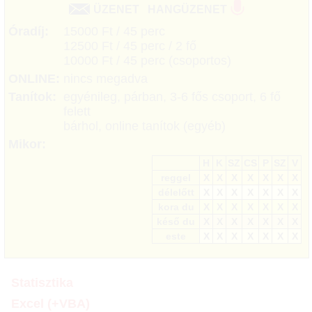
ÜZENET
HANGÜZENET
Óradíj:
15000 Ft / 45 perc
12500 Ft / 45 perc / 2 fő
10000 Ft / 45 perc (csoportos)
ONLINE:
nincs megadva
Tanítok:
egyénileg, párban, 3-6 fős csoport, 6 fő
felett
bárhol, online tanítok (egyéb)
Mikor:
H
K
SZ
CS
P
SZ
V
reggel
X
X
X
X
X
X
X
délelőtt
X
X
X
X
X
X
X
kora du
X
X
X
X
X
X
X
késő du
X
X
X
X
X
X
X
este
X
X
X
X
X
X
X
Statisztika
Excel (+VBA)