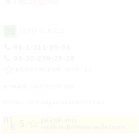
A TELJES SZÖVEG
JANÓ MIHÁLY
06-1-311-95-55
06-30-299-28-29
☆
KEDVENCNEK JELÖLÉS
E-MAIL
kattintson ide!
Forrás: www.magantanar-kereso.hu
☆
(NÉV NÉLKÜL)
5
egyetemi diplomával rendelkezem