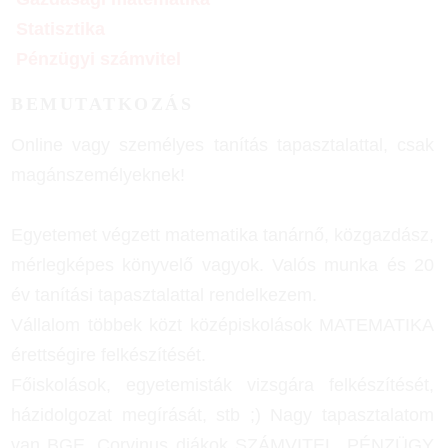
Statisztika
Pénzügyi számvitel
BEMUTATKOZÁS
Online vagy személyes tanítás tapasztalattal, csak
magánszemélyeknek!
Egyetemet végzett matematika tanárnő, közgazdász,
mérlegképes könyvelő vagyok. Valós munka és 20
év tanítási tapasztalattal rendelkezem.
Vállalom többek közt középiskolások MATEMATIKA
érettségire felkészítését.
Főiskolások, egyetemisták vizsgára felkészítését,
házidolgozat megírását, stb ;) Nagy tapasztalatom
van BGE, Corvinus diákok SZÁMVITEL, PÉNZÜGY