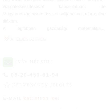
vizsgafelkészítésével kapcsolatban, de
Magyarország szinte összes sulijából volt már online
diákom.
A legtöbben gazdasági matematika,
...
A TELJES SZÖVEG
(NÉV NÉLKÜL)
06-20-450-61-94
☆
KEDVENCNEK JELÖLÉS
E-MAIL
kattintson ide!