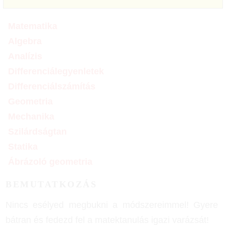
Matematika
Algebra
Analízis
Differenciálegyenletek
Differenciálszámítás
Geometria
Mechanika
Szilárdságtan
Statika
Ábrázoló geometria
BEMUTATKOZÁS
Nincs esélyed megbukni a módszereimmel! Gyere
bátran és fedezd fel a matektanulás igazi varázsát!