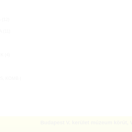
 (
12
)
 (
11
)
K (
4
)
S, KOMB (
15
)
Budapest V. kerület múzeum körút
,