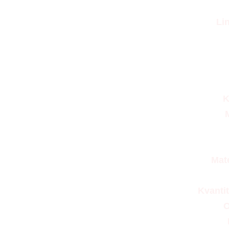
Li
K
Mat
Kvanti
O