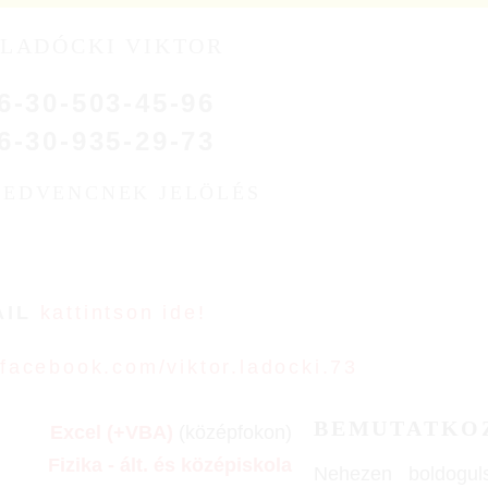
LADÓCKI VIKTOR
6-30-503-45-96
6-30-935-29-73
KEDVENCNEK JELÖLÉS
AIL
kattintson ide!
facebook.com/viktor.ladocki.73
BEMUTATKO
Excel (+VBA)
(középfokon)
Fizika - ált. és középiskola
Nehezen boldogu