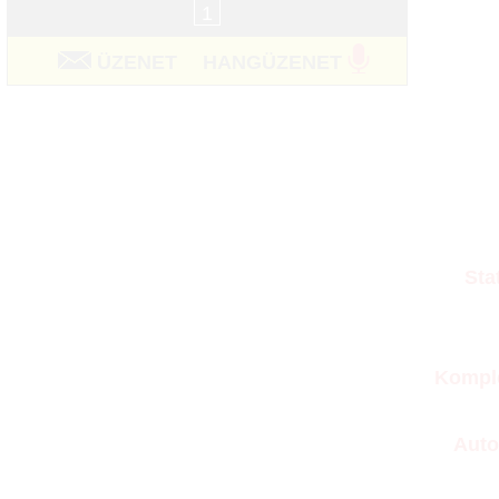
1
ÜZENET
HANGÜZENET
Sta
Kompl
Auto