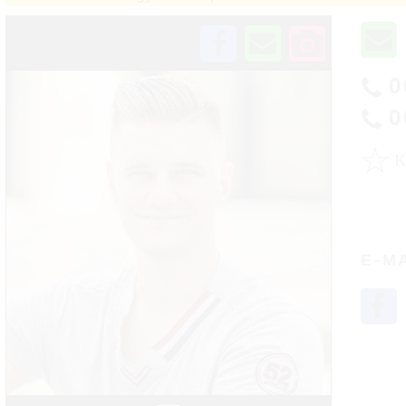
0
0
☆
E-M