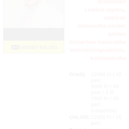
Gráfelmélet
Lineáris algebra,
mátrixok
Matematika minden
szinten
Numerikus matematika
ÜZENET KÜLDÉS
Valószínűségszámítás,
kombinatorika
Óradíj:
12000 Ft / 45
perc
9000 Ft / 45
perc / 2 fő
7500 Ft / 45
perc
(csoportos)
ONLINE:
12000 Ft / 45
perc