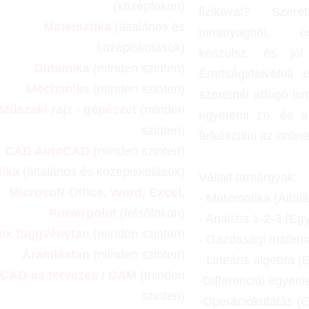
(középfokon)
fizikával? Szer
Matematika
(általános és
tananyagból, o
középiskolások)
készülsz, és jó
Dinamika
(minden szinten)
Érettségi/felvételi
Mechanika
(minden szinten)
szeretnél átfogó is
Műszaki rajz - gépészet
(minden
egyetemi zh, és a
szinten)
felkészülni az onlin
CAD AutoCAD
(minden szinten)
tika
(általános és középiskolások)
Vállalt tantárgyak:
Microsoft Office, Word, Excel,
- Matematika (Által
Powerpoint
(felsőfokon)
- Analízis 1-2-3 (Eg
ex függvénytan
(minden szinten)
- Gazdasági matema
Áramlástan
(minden szinten)
-
Lineáris algebra (
CAD-es tervezés / CAM
(minden
-Differenciál egyen
szinten)
-Operációkutatás (