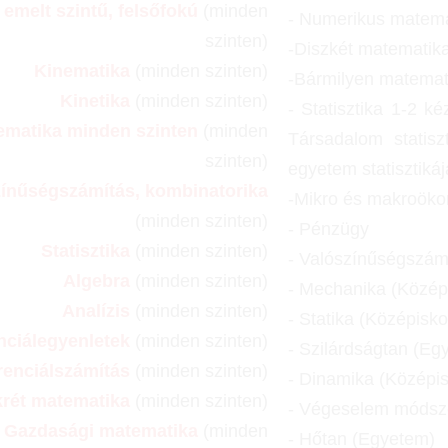
- emelt szintű, felsőfokú
(minden
- Numerikus matema
szinten)
-Diszkét matematik
Kinematika
(minden szinten)
-Bármilyen matemati
Kinetika
(minden szinten)
- Statisztika 1-2 ké
ematika minden szinten
(minden
Társadalom statis
szinten)
egyetem statisztikáj
zínűségszámítás, kombinatorika
-Mikro és makroök
(minden szinten)
- Pénzügy
Statisztika
(minden szinten)
- Valószínűségszám
Algebra
(minden szinten)
- Mechanika (Közép
Analízis
(minden szinten)
- Statika (Középisk
nciálegyenletek
(minden szinten)
- Szilárdságtan (Eg
renciálszámítás
(minden szinten)
- Dinamika (Középi
krét matematika
(minden szinten)
- Végeselem módsze
Gazdasági matematika
(minden
- Hőtan (Egyetem)