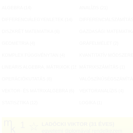
ALGEBRA (
14
)
ANALÍZIS (
21
)
DIFFERENCIÁLEGYENLETEK (
14
)
DIFFERENCIÁLSZÁMÍTÁS
DISZKRÉT MATEMATIKA (
6
)
GAZDASÁGI MATEMATIKA
GEOMETRIA (
4
)
GRÁFELMÉLET (
2
)
KOMPLEX FÜGGVÉNYTAN (
4
)
KVANTITATÍV MÓDSZERE
LINEÁRIS ALGEBRA, MÁTRIXOK (
15
)
MÁTRIXSZÁMÍTÁS (
1
)
OPERÁCIÓKUTATÁS (
6
)
VALÓSZÍNŰSÉGSZÁMÍTÁ
VEKTOR- ÉS MÁTRIXALGEBRA (
6
)
VEKTORANALÍZIS (
4
)
STATISZTIKA (
12
)
LOGIKA (
1
)
1
☆
LADÓCKI VIKTOR
(31 ÉVES)
egyetemi diplomával rendelkezem