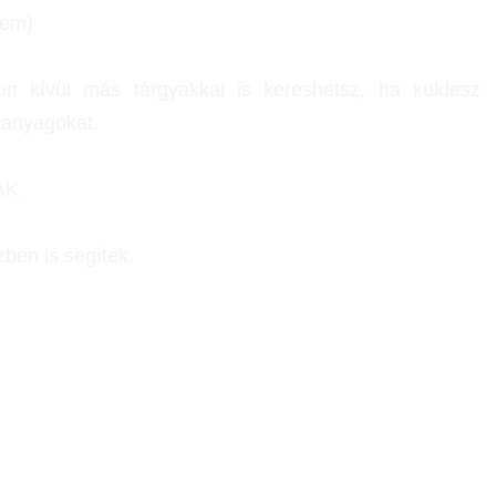
tem)
kon kívül más tárgyakkal is kereshetsz, ha küldesz
i anyagokat.
AK
zben is segítek.