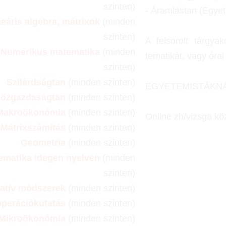
szinten)
- Áramlástan (Egye
neáris algebra, mátrixok
(minden
szinten)
A felsorolt tárgya
Numerikus matematika
(minden
tematikát, vagy óra
szinten)
Szilárdságtan
(minden szinten)
EGYETEMISTÁKN
özgazdaságtan
(minden szinten)
Makroökonómia
(minden szinten)
Online zh/vizsga kö
Mátrixszámítás
(minden szinten)
Geometria
(minden szinten)
ematika idegen nyelven
(minden
szinten)
tatív módszerek
(minden szinten)
perációkutatás
(minden szinten)
Mikroökonómia
(minden szinten)