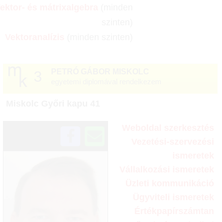
ektor- és mátrixalgebra
(minden
szinten)
Vektoranalízis
(minden szinten)
PETRÓ GÁBOR MISKOLC
3
egyetemi diplomával rendelkezem
☆
Miskolc Győri kapu 41
Weboldal szerkesztés
Vezetési-szervezési
ismeretek
Vállalkozási ismeretek
Üzleti kommunikáció
Ügyviteli ismeretek
Értékpapírszámtan