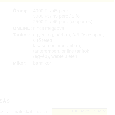
Óradíj:
4000 Ft / 45 perc
3000 Ft / 45 perc / 2 fő
2500 Ft / 45 perc (csoportos)
ONLINE:
nincs megadva
Tanítok:
egyénileg, párban, 3-6 fős csoport,
6 fő felett
lakásomon, irodámban,
tanteremben, online tanítok
(egyéb), webfelületen
Mikor:
bármikor
ZÁS
lsz a matekkal és a
H
K
SZ
CS
P
SZ
V