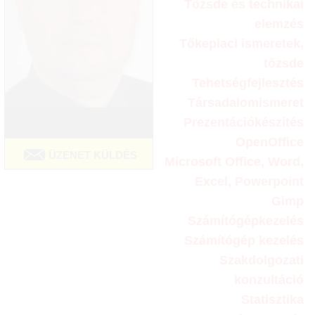
Tőzsde és technikai
elemzés
Tőkepiaci ismeretek,
tőzsde
Tehetségfejlesztés
Társadalomismeret
Prezentációkészítés
OpenOffice
ÜZENET KÜLDÉS
Microsoft Office, Word,
Excel, Powerpoint
Gimp
Számítógépkezelés
Számítógép kezelés
Szakdolgozati
konzultáció
Statisztika