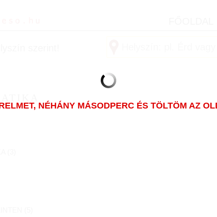
FŐOLDAL
yszín szerint!
MATIKA
ÜRELMET, NÉHÁNY MÁSODPERC ÉS TÖLTÖM AZ OLDA
A (
3
)
INTEN (
5
)