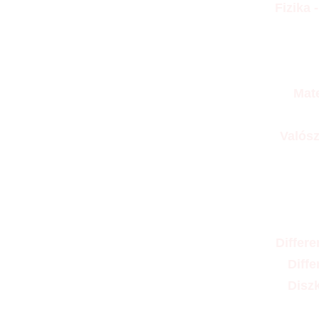
Fizika 
Mat
Valós
Differe
Diffe
Disz