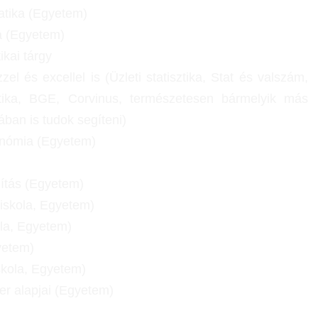
tika (Egyetem)
a (Egyetem)
kai tárgy
zzel és excellel is (Üzleti statisztika, Stat és valszám,
ztika, BGE, Corvinus, természetesen bármelyik más
ában is tudok segíteni)
onómia (Egyetem)
ítás (Egyetem)
iskola, Egyetem)
ola, Egyetem)
yetem)
skola, Egyetem)
r alapjai (Egyetem)