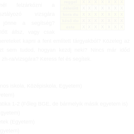
reggel
X
X
X
X
X
X
X
etnél felzárkózni a
délelőtt
X
X
X
X
X
X
X
sztályozó vizsgára
kora du
X
X
X
X
X
X
X
késő du
X
X
X
X
X
X
X
l jönne a segítség?
este
X
X
X
X
X
X
X
 előtt állsz, vagy csak
mereteket kapni a fent említett tárgyakból? Közeleg az
zt sem tudod, hogyan kezdj neki? Nincs már időd
e zh-ra/vizsgára? Keress fel és segítek.
ános iskola, Középiskola, Egyetem)
yetem)
tika 1-2 (Főleg BGE, de bármelyik másik egyetem is)
Egyetem)
letek (Egyetem)
Egyetem)