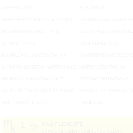
ALGEBRA (
14
)
ANALÍZIS (
21
)
DIFFERENCIÁLEGYENLETEK (
14
)
DIFFERENCIÁLSZÁMÍTÁS
DISZKRÉT MATEMATIKA (
6
)
GAZDASÁGI MATEMATIKA
GEOMETRIA (
4
)
GRÁFELMÉLET (
2
)
KOMPLEX FÜGGVÉNYTAN (
4
)
KVANTITATÍV MÓDSZERE
LINEÁRIS ALGEBRA, MÁTRIXOK (
15
)
MÁTRIXSZÁMÍTÁS (
1
)
NUMERIKUS MATEMATIKA (
3
)
OPERÁCIÓKUTATÁS (
6
)
VALÓSZÍNŰSÉGSZÁMÍTÁS, KOMB (
15
VEKTOR- ÉS MÁTRIXALG
)
VEKTORANALÍZIS (
4
)
LOGIKA (
1
)
1
☆
NAGY LEVENTE
egyetemi diplomával rendelkezem