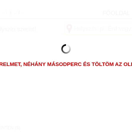
FŐOLDAL
yszín szerint!
ÜRELMET, NÉHÁNY MÁSODPERC ÉS TÖLTÖM AZ OLDA
INTEN (
5
)