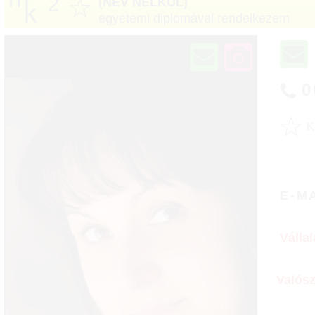
2
☆
(NÉV NÉLKÜL)
egyetemi diplomával rendelkezem
0
☆
E-M
Válla
Valós