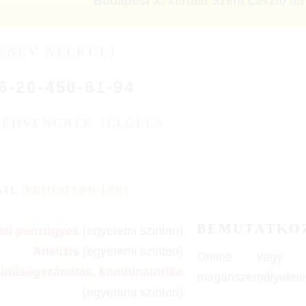
Budapest X. kerület Szent László tér
(NÉV NÉLKÜL)
6-20-450-61-94
KEDVENCNEK JELÖLÉS
AIL
kattintson ide!
BEMUTATKO
lati pénzügyek
(egyetemi szinten)
Analízis
(egyetemi szinten)
Online vagy sz
zínűségszámítás, kombinatorika
magánszemélyekne
(egyetemi szinten)