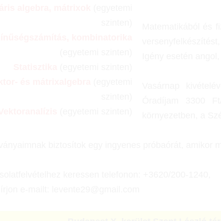
áris algebra, mátrixok
(egyetemi
szinten)
Matematikából és fiz
zínűségszámítás, kombinatorika
versenyfelkészítést
(egyetemi szinten)
Igény esetén angol,
Statisztika
(egyetemi szinten)
ktor- és mátrixalgebra
(egyetemi
Vasárnap kivételé
szinten)
Óradíjam 3300 Ft/1
Vektoranalízis
(egyetemi szinten)
környezetben,
a Szé
ványaimnak biztosítok egy ingyenes próbaórát, amikor 
olatfelvételhez keressen telefonon: +3620/200-1240,
írjon e-mailt: levente29@gmail.com