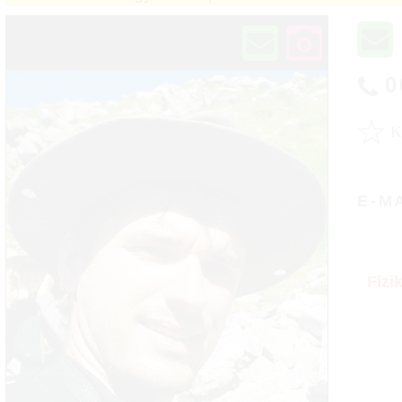
0
☆
E-M
Fizi