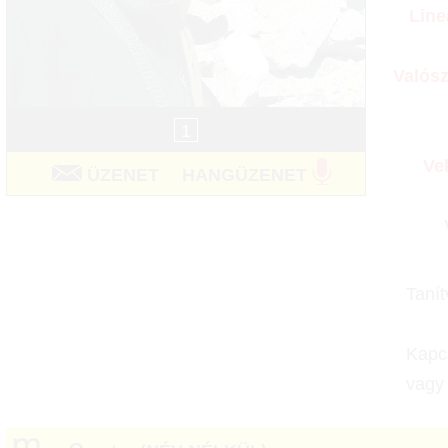
Line
Valós
1
Ve
ÜZENET
HANGÜZENET
Tanít
Kapcs
vagy 