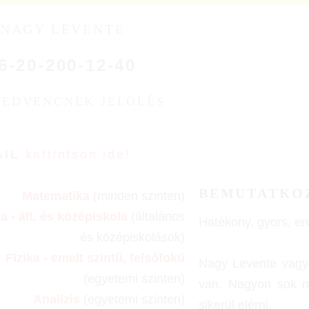
NAGY LEVENTE
6-20-200-12-40
KEDVENCNEK JELÖLÉS
AIL
kattintson ide!
BEMUTATKO
Matematika
(minden szinten)
ka - ált. és középiskola
(általános
Hatékony, gyors, e
és középiskolások)
Fizika - emelt szintű, felsőfokú
Nagy Levente vagyo
(egyetemi szinten)
van. Nagyon sok mód
Analízis
(egyetemi szinten)
sikerül elérni.