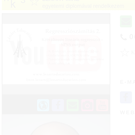
☆
egyetemi diplomával rendelkezem
0
☆
E-M
WE