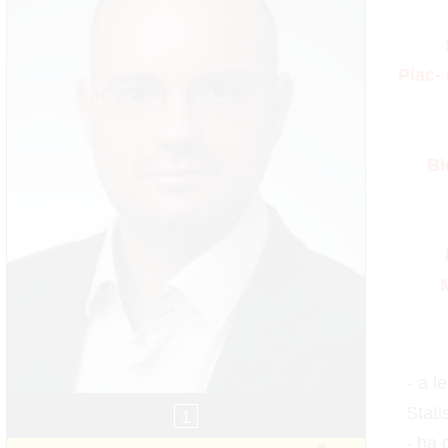
Piac-
Bi
- a l
Stati
1
- ha 