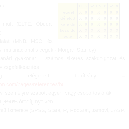
z?
H
K
SZ
CS
P
SZ
V
reggel
X
X
X
X
X
X
X
délelőtt
X
X
X
X
X
X
X
i múlt (ELTE, Óbudai
kora du
X
X
X
X
X
X
X
késő du
X
X
X
X
X
X
X
)
este
X
X
X
X
X
X
X
sztalat (MNB, MSCI és
 multinacionális cégek - Morgan Stanley)
anári gyakorlat – számos sikeres szakdolgozat és
 vizsgafelkészítés
eg elégedett tanítvány –
tion.com/pages/references/hu
zív, személyre szabott egyéni vagy csoportos órák
 (+50% óradíj) nyelven
zintű ismerete (SPSS, Stata, R, RopStat, Jamovi, JASP,