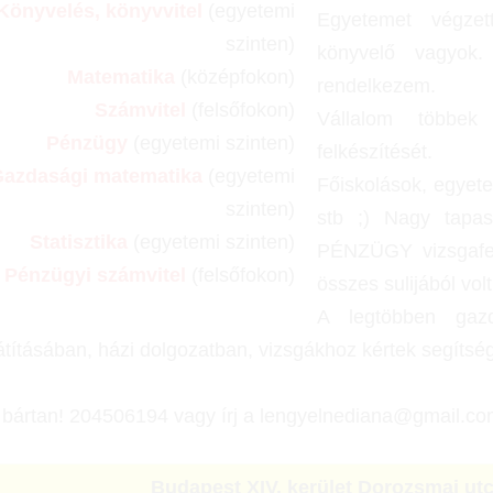
Könyvelés, könyvvitel
(egyetemi
Egyetemet végzet
szinten)
könyvelő vagyok.
Matematika
(középfokon)
rendelkezem.
Számvitel
(felsőfokon)
Vállalom többek
Pénzügy
(egyetemi szinten)
felkészítését.
azdasági matematika
(egyetemi
Főiskolások, egyete
szinten)
stb ;) Nagy tapa
Statisztika
(egyetemi szinten)
PÉNZÜGY vizsgafel
Pénzügyi számvitel
(felsőfokon)
összes sulijából vol
A legtöbben gazd
átításában, házi dolgozatban, vizsgákhoz kértek segítség
 bártan! 204506194 vagy írj a lengyelnediana@gmail.co
Budapest XIV. kerület Dorozsmai ut