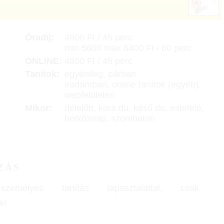
Óradíj:
4800 Ft / 45 perc
min 5600 max 6400 Ft / 60 perc
ONLINE:
4800 Ft / 45 perc
Tanítok:
egyénileg, párban
irodámban, online tanítok (egyéb),
webfelületen
Mikor:
délelőtt, kora du, késő du, estefelé,
hétköznap, szombaton
ZÁS
emélyes tanítás tapasztalattal, csak
k!