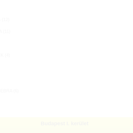
 (
12
)
 (
11
)
K (
4
)
EBRA (
6
)
Budapest I. kerület