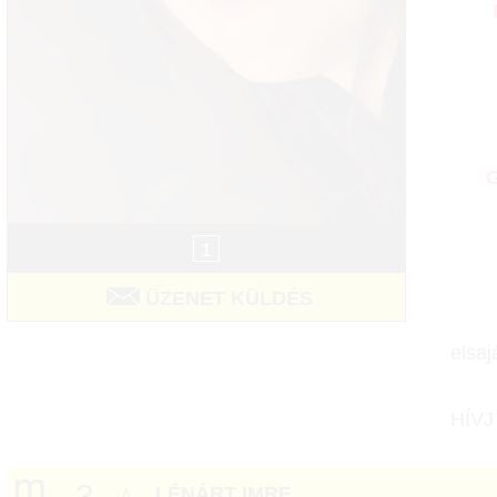
G
1
ÜZENET KÜLDÉS
elsaj
HÍVJ
3
LÉNÁRT IMRE