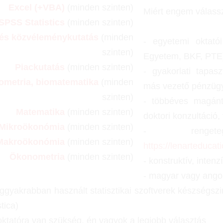
Excel (+VBA)
(minden szinten)
Miért engem válass
SPSS Statistics
(minden szinten)
 és közvéleménykutatás
(minden
- egyetemi oktató
szinten)
Egyetem, BKF, PTE
Piackutatás
(minden szinten)
- gyakorlati tapa
ometria, biomatematika
(minden
más vezető pénzügyi
szinten)
- többéves magánt
Matematika
(minden szinten)
doktori konzultáció,
Mikroökonómia
(minden szinten)
- renget
Makroökonómia
(minden szinten)
https://lenarteduca
Ökonometria
(minden szinten)
- konstruktív, inten
-
magyar vagy angol
eggyakrabban használt statisztikai szoftverek készségs
stica)
oktatóra van szükség, én vagyok a legjobb választás