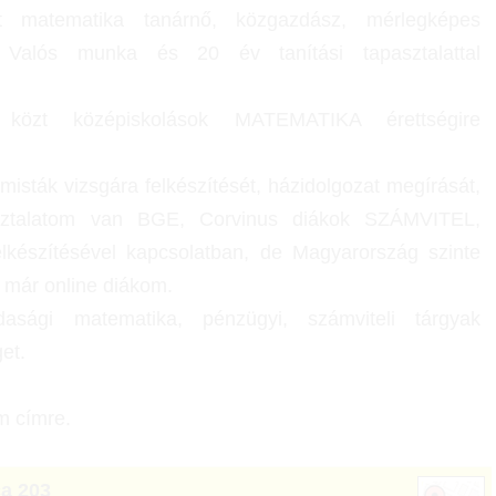
t matematika tanárnő, közgazdász, mérlegképes
 Valós munka és 20 év tanítási tapasztalattal
 közt középiskolások MATEMATIKA érettségire
misták vizsgára felkészítését, házidolgozat megírását,
sztalatom van BGE, Corvinus diákok SZÁMVITEL,
készítésével kapcsolatban, de Magyarország szinte
t már online diákom.
asági matematika,
pénzügyi, számviteli tárgyak
et.
m címre.
ca 203