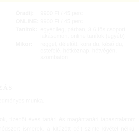
Óradíj:
9900 Ft / 45 perc
ONLINE:
9900 Ft / 45 perc
Tanítok:
egyénileg, párban, 3-6 fős csoport
lakásomon, online tanítok (egyéb)
Mikor:
reggel, délelőtt, kora du, késő du,
estefelé, hétköznap, hétvégén,
szombaton
ZÁS
redményes munka.
k, tízenöt éves tanári és magántanári tapasztalatom
szert ismerek, a kitűzött célt szinte kivétel nélkül