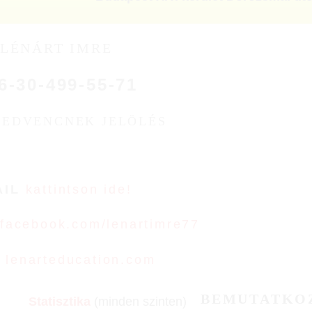
LÉNÁRT IMRE
6-30-499-55-71
KEDVENCNEK JELÖLÉS
AIL
kattintson ide!
facebook.com/lenartimre77
B
lenarteducation.com
BEMUTATKO
Statisztika
(minden szinten)