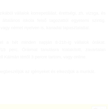
ikából vállalok korrepetálást, érettségi, zh, vizsga, és
, általános iskola felső tagozattól egyetemi szintig.
 vagy német nyelven is, kanadai tapasztalattal.
vel a hét minden napján 8-21h-ig vállalok órákat.
5 perc. Óráimat tanulásra kialakított, zavartalan
ll Kálmán tértől 3 percre tartom, vagy online.
megbeszéljük az igényeket és elkezdjük a munkát.