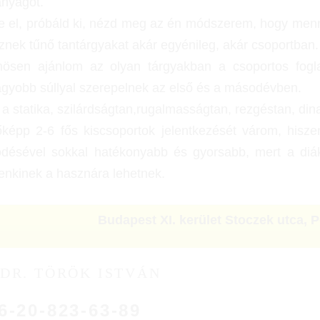
anyagot.
e el, próbáld ki, nézd meg az én módszerem, hogy menn
nek tűnő tantárgyakat akár egyénileg, akár csoportban.
nösen ajánlom az olyan tárgyakban a csoportos fogl
agyobb súllyal szerepelnek az első és a másodévben.
a statika, szilárdságtan,rugalmasságtan, rezgéstan, di
képp 2-6 fős kiscsoportok jelentkezését várom, hiszen
désével sokkal hatékonyabb és gyorsabb, mert a diák
enkinek a hasznára lehetnek.
Budapest XI. kerület Stoczek utca
,
P
DR. TÖRÖK ISTVÁN
6-20-823-63-89