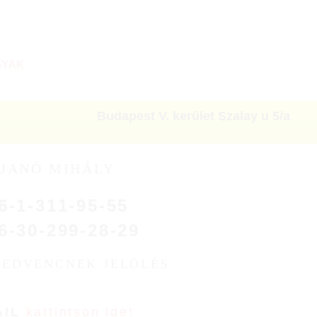
GYAK
Budapest V. kerület Szalay u 5/a
JANÓ MIHÁLY
6-1-311-95-55
6-30-299-28-29
KEDVENCNEK JELÖLÉS
AIL
kattintson ide!