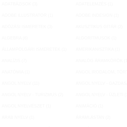
ADATBÁZISOK (
3
)
ADATELEMZÉS (
1
)
ADOBE ILLUSTRATOR (
1
)
ADOBE INDESIGN (
1
)
ADÓZÁSI ISMERETEK (
3
)
AKUSZTIKUS GITÁR (
2
)
ALGEBRA (
6
)
ALGORITMUSOK (
1
)
ÁLLAMPOLGÁRI ISMERETEK (
1
)
AMERIKANISZTIKA (
1
)
ANALÍZIS (
7
)
ANALÓG ÁRAMKÖRÖK (
ANATÓMIA (
1
)
ANGOL IRODALOM, TÖR
ANGOL NYELV (
11
)
ANGOL NYELV - GAZDASÁ
ANGOL NYELV - TURIZMUS (
2
)
ANGOL NYELV - ÜZLETI (
ANGOL NYELVÉSZET (
1
)
ANIMÁCIÓ (
1
)
ARAB NYELV (
1
)
ÁRAMLÁSTAN (
2
)