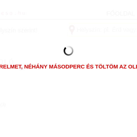
FŐOLDAL
yszín szerint!
ZOLÓ
ÜRELMET, NÉHÁNY MÁSODPERC ÉS TÖLTÖM AZ OLDA
(
3
)