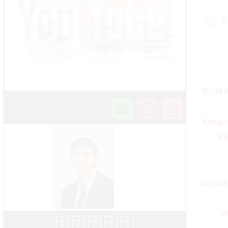
☆
E-M
Ábráz
F
Gépra
M
1
2
3
4
5