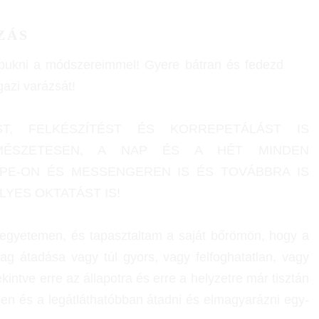
ZÁS
bukni a módszereimmel! Gyere bátran és fedezd
gazi varázsát!
ST, FELKÉSZÍTÉST ÉS KORREPETÁLÁST IS
MÉSZETESEN, A NAP ÉS A HÉT MINDEN
PE-ON ÉS MESSENGEREN IS ÉS TOVÁBBRA IS
YES OKTATÁST IS!
gyetemen, és tapasztaltam a saját bőrömön, hogy a
ag átadása vagy túl gyors, vagy felfoghatatlan, vagy
kintve erre az állapotra és erre a helyzetre már tisztán
en és a legátláthatóbban átadni és elmagyarázni egy-