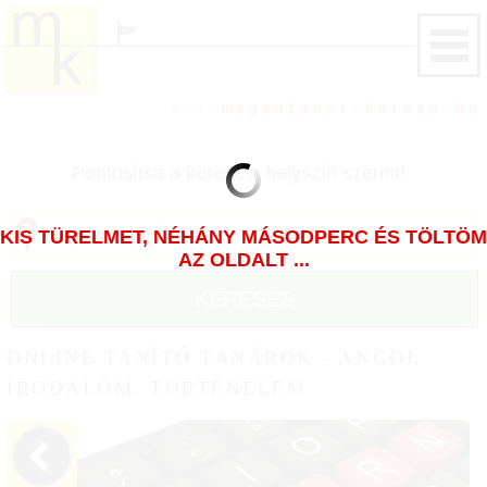
Pontosítsa a keresést helyszín szerint!
KIS TÜRELMET, NÉHÁNY MÁSODPERC ÉS TÖLTÖM
AZ OLDALT ...
KERESÉS
ONLINE TANÍTÓ TANÁROK - ANGOL
IRODALOM, TÖRTÉNELEM