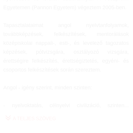
Egyetemen (Pannon Egyetem) végeztem 2005-ben.
Tapasztalataimat angol nyelvtanfolyamok,
továbbképzések, felkészítések, mentorálások
középiskolai nappali-, esti-, és levelező tagozatos
képzések, pótvizsgára, osztályozó vizsgára,
érettségire felkészítés, érettségiztetés, egyéni- és
csoportos felkészítések során szereztem.
Angol - igény szerint, minden szinten:
- nyelvoktatás, célnyelvi civilizáció, szinten
...
A TELJES SZÖVEG