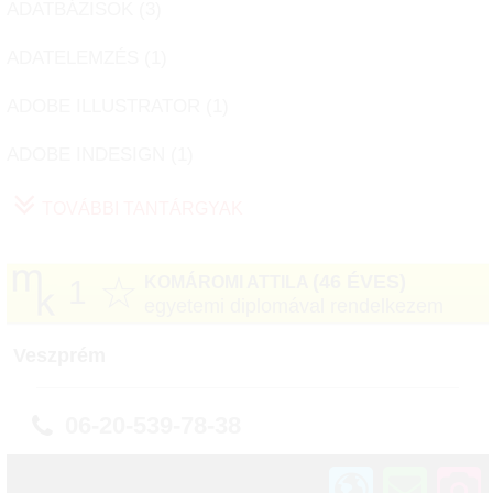
ADATBÁZISOK (
3
)
ADATELEMZÉS (
1
)
ADOBE ILLUSTRATOR (
1
)
ADOBE INDESIGN (
1
)
TOVÁBBI TANTÁRGYAK
☆
(46 ÉVES)
KOMÁROMI ATTILA
1
egyetemi diplomával rendelkezem
Veszprém
06-20-539-78-38