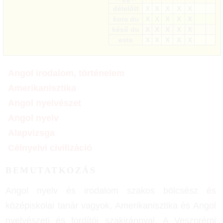
délelőtt
X
X
X
X
X
kora du
X
X
X
X
X
késő du
X
X
X
X
X
este
X
X
X
X
X
Angol irodalom, történelem
Amerikanisztika
Angol nyelvészet
Angol nyelv
Alapvizsga
Célnyelvi civilizáció
BEMUTATKOZÁS
Angol nyelv és irodalom szakos bölcsész és
középiskolai tanár vagyok, Amerikanisztika és Angol
nyelvészeti és fordítói szakiránnyal. A Veszprémi