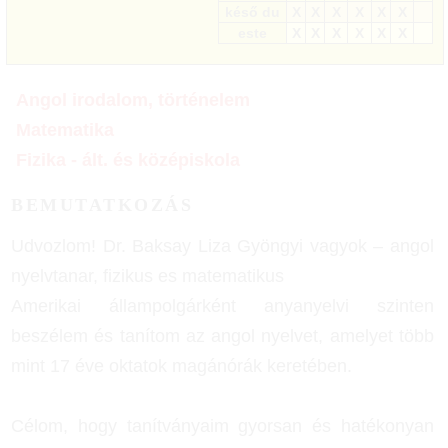
késő du
X
X
X
X
X
X
este
X
X
X
X
X
X
Angol irodalom, történelem
Matematika
Fizika - ált. és középiskola
BEMUTATKOZÁS
Udvozlom! Dr. Baksay Liza Gyöngyi vagyok – angol
nyelvtanar, fizikus es matematikus
Amerikai állampolgárként anyanyelvi szinten
beszélem és tanítom az angol nyelvet, amelyet több
mint 17 éve oktatok magánórák keretében.
Célom, hogy tanítványaim gyorsan és hatékonyan