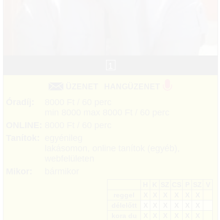
1
ÜZENET
HANGÜZENET
Óradíj:
8000 Ft / 60 perc
min 8000 max 8000 Ft / 60 perc
ONLINE:
8000 Ft / 60 perc
Tanítok:
egyénileg
lakásomon, online tanítok (egyéb),
webfelületen
Mikor:
bármikor
H
K
SZ
CS
P
SZ
V
reggel
X
X
X
X
X
X
délelőtt
X
X
X
X
X
X
kora du
X
X
X
X
X
X