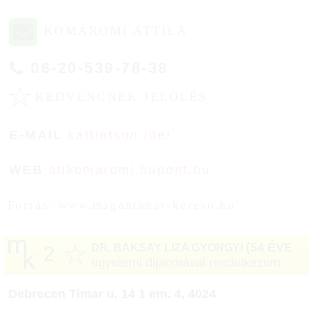
KOMÁROMI ATTILA
06-20-539-78-38
☆
KEDVENCNEK JELÖLÉS
E-MAIL
kattintson ide!
WEB
atikomaromi.hupont.hu
Forrás: www.magantanar-kereso.hu
☆
(54 ÉVES)
DR. BAKSAY LIZA GYONGYI
2
egyetemi diplomával rendelkezem
Debrecen Timar u. 14 1 em. 4, 4024