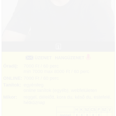
1
ÜZENET
HANGÜZENET
Óradíj:
7000 Ft / 60 perc
min 7000 max 8000 Ft / 60 perc
ONLINE:
7000 Ft / 60 perc
Tanítok:
egyénileg
online tanítok (egyéb), webfelületen
Mikor:
reggel, délelőtt, kora du, késő du, estefelé,
hétköznap
H
K
SZ
CS
P
SZ
V
reggel
X
X
X
X
X