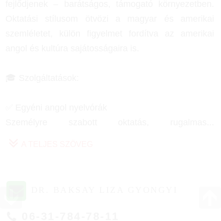
fejlődjenek – barátságos, támogató környezetben.
Oktatási stílusom ötvözi a magyar és amerikai
szemléletet, külön figyelmet fordítva az amerikai
angol és kultúra sajátosságaira is.
🎓 Szolgáltatások:
✅ Egyéni angol nyelvórák
Személyre szabott oktatás, rugalmas
...
A TELJES SZÖVEG
DR. BAKSAY LIZA GYONGYI
06-31-784-78-11