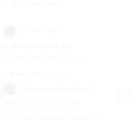
-
...
A TELJES SZÖVEG
LÉNÁRT IMRE
06-30-499-55-71
☆
KEDVENCNEK JELÖLÉS
E-MAIL
kattintson ide!
facebook.com/lenartimre77
WEB
lenarteducation.com
Forrás: www.magantanar-kereso.hu