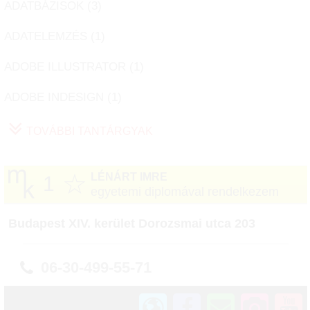
ADATBÁZISOK (
3
)
ADATELEMZÉS (
1
)
ADOBE ILLUSTRATOR (
1
)
ADOBE INDESIGN (
1
)
TOVÁBBI TANTÁRGYAK
☆
LÉNÁRT IMRE
1
egyetemi diplomával rendelkezem
Budapest XIV. kerület Dorozsmai utca 203
06-30-499-55-71