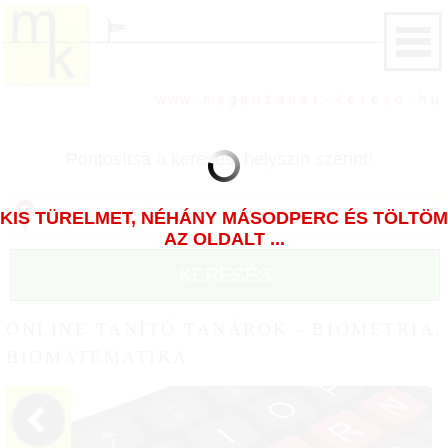
Pontosítsa a keresést helyszín szerint!
KIS TÜRELMET, NÉHÁNY MÁSODPERC ÉS TÖLTÖM
AZ OLDALT ...
KERESÉS
ONLINE TANÍTÓ TANÁROK - BIOMETRIA,
BIOMATEMATIKA