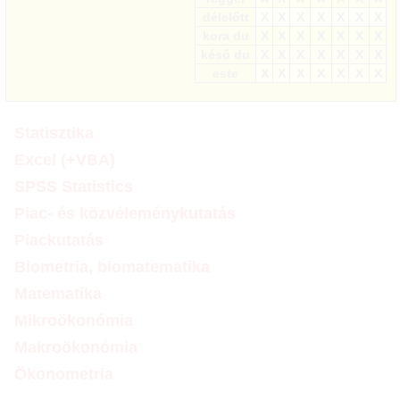
délelőtt
X
X
X
X
X
X
X
kora du
X
X
X
X
X
X
X
késő du
X
X
X
X
X
X
X
este
X
X
X
X
X
X
X
Statisztika
Excel (+VBA)
SPSS Statistics
Piac- és közvéleménykutatás
Piackutatás
Biometria, biomatematika
Matematika
Mikroökonómia
Makroökonómia
Ökonometria