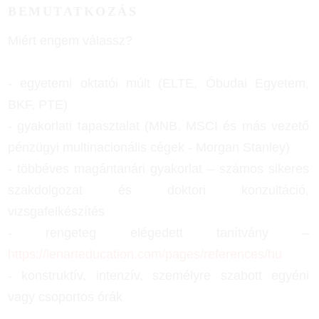
BEMUTATKOZÁS
Miért engem válassz?
- egyetemi oktatói múlt (ELTE, Óbudai Egyetem,
BKF, PTE)
- gyakorlati tapasztalat (MNB, MSCI és más vezető
pénzügyi multinacionális cégek - Morgan Stanley)
- többéves magántanári gyakorlat – számos sikeres
szakdolgozat és doktori konzultáció,
vizsgafelkészítés
- rengeteg elégedett tanítvány –
https://lenarteducation.com/pages/references/hu
- konstruktív, intenzív, személyre szabott egyéni
vagy csoportos órák