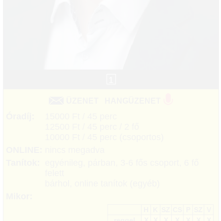
1
ÜZENET
HANGÜZENET
Óradíj:
15000 Ft / 45 perc
12500 Ft / 45 perc / 2 fő
10000 Ft / 45 perc (csoportos)
ONLINE:
nincs megadva
Tanítok:
egyénileg, párban, 3-6 fős csoport, 6 fő
felett
bárhol, online tanítok (egyéb)
Mikor:
H
K
SZ
CS
P
SZ
V
reggel
X
X
X
X
X
X
X