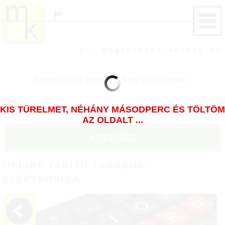
Pontosítsa a keresést helyszín szerint!
KIS TÜRELMET, NÉHÁNY MÁSODPERC ÉS TÖLTÖM
AZ OLDALT ...
KERESÉS
ONLINE TANÍTÓ TANÁROK -
ELEKTRONIKA