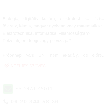
Biológia, digitális kultúra, elektrotechnika, fizika,
földrajz, kémia, magyar nyelvtan vagy matematika?
Elektrotechnika, informatika, villamosságtan?
Felvételi, érettségi vagy pótvizsga?
Próbanap van! SNI nem akadály, de előre
...
A TELJES SZÖVEG
VADNAI ZSOLT
06-20-344-58-36