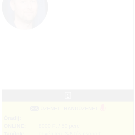
1
ÜZENET
HANGÜZENET
Óradíj:
ONLINE:
8000 Ft / 50 perc
Tanítok:
egyénileg, 3-6 fős csoport