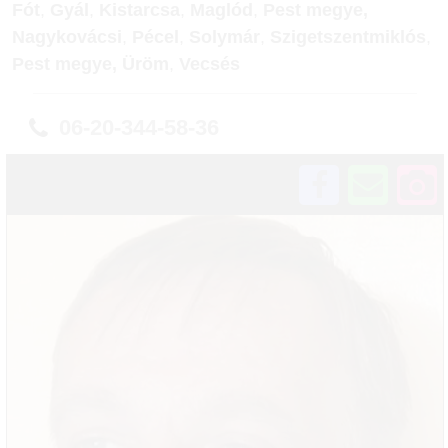
Fót
,
Gyál
,
Kistarcsa
,
Maglód
,
Pest megye,
Nagykovácsi
,
Pécel
,
Solymár
,
Szigetszentmiklós
,
Pest megye, Üröm
,
Vecsés
06-20-344-58-36