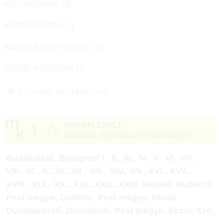
ADATBÁZISOK (
3
)
ADATELEMZÉS (
1
)
ADOBE ILLUSTRATOR (
1
)
ADOBE INDESIGN (
1
)
TOVÁBBI TANTÁRGYAK
☆
VADNAI ZSOLT
1
főiskolai diplomával rendelkezem
Budakalász
,
Budapest I.
,
II.
,
III.
,
IV.
,
V.
,
VI.
,
VII.
,
VIII.
,
IX.
,
X.
,
XI.
,
XII.
,
XIII.
,
XIV.
,
XV.
,
XVI.
,
XVII.
,
XVIII.
,
XIX.
,
XX.
,
XXI.
,
XXII.
,
XXIII. kerület
,
Budaörs
,
Pest megye, Csömör
,
Pest megye, Diósd
,
Dunaharaszti
,
Dunakeszi
,
Pest megye, Ecser
,
Érd
,