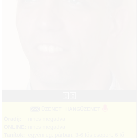
1
2
ÜZENET
HANGÜZENET
Óradíj:
nincs megadva
ONLINE:
nincs megadva
Tanítok:
egyénileg, párban, 3-6 fős csoport, 6 fő