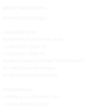
BEMUTATKOZÁS
Nyakadon a pótvizsga?
Zseniképző bérlet!
Budapesten középiskolásoknak:
– napi bérlet: 29305 Ft
– heti bérlet: 72650 Ft
És mennyi tanulás fér bele? BÁRMENNYI!
Az órák hossza tetszőleges.
Az alkalmak száma korlátlan!
Kedvezmények:
– általános iskolásoknak: 39%;
– online oktatásra: 24%!