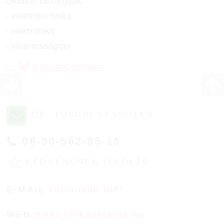
Oktatott tantárgyak:
- elektrotechnika
- elektronika
- villamosságtan
-
...
A TELJES SZÖVEG
DR. TUSORI SZABOLCS
06-30-562-85-16
☆
KEDVENCNEK JELÖLÉS
E-MAIL
kattintson ide!
WEB
elektronikaoktatas.hu