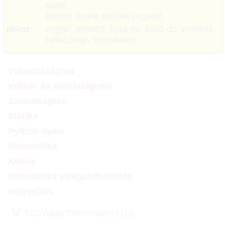
felett
bárhol, online tanítok (egyéb)
Mikor:
reggel, délelőtt, kora du, késő du, estefelé,
hétköznap, szombaton
Villamosságtan
Vektor- és mátrixalgebra
Szilárdságtan
Statika
Python nyelv
Matematika
Kémia
Informatika vizsgafelkészítés
Helyesírás
TOVÁBBI TÁRGYAK (+10)