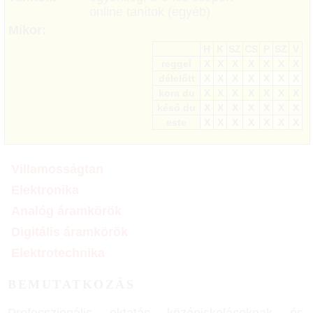
online tanítok (egyéb)
Mikor:
H
K
SZ
CS
P
SZ
V
reggel
X
X
X
X
X
X
X
délelőtt
X
X
X
X
X
X
X
kora du
X
X
X
X
X
X
X
késő du
X
X
X
X
X
X
X
este
X
X
X
X
X
X
X
Villamosságtan
Elektronika
Analóg áramkörök
Digitális áramkörök
Elektrotechnika
BEMUTATKOZÁS
Professzionális oktatás középiskolásoknak és