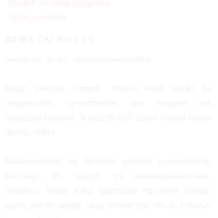
Vektor- és mátrixalgebra
Vektoranalízis
BEMUTATKOZÁS
Hatékony, gyors, eredményes munka.
Nagy Levente vagyok, tízenöt éves tanári és
magántanári tapasztalatom van. Nagyon sok
módszert ismerek, a kitűzött célt szinte kivétel nélkül
sikerül elérni.
Matematikából és fizikából vállalok korrepetálást,
érettségi, zh, vizsga, és versenyfelkészítést,
általános iskola felső tagozattól egyetemi szintig.
Igény esetén angol, vagy német nyelven is, kanadai