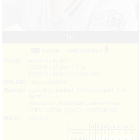
1
ÜZENET
HANGÜZENET
Óradíj:
4000 Ft / 45 perc
3000 Ft / 45 perc / 2 fő
2500 Ft / 45 perc (csoportos)
ONLINE:
nincs megadva
Tanítok:
egyénileg, párban, 3-6 fős csoport, 6 fő
felett
lakásomon, irodámban, tanteremben,
online tanítok (egyéb), webfelületen
Mikor:
bármikor
H
K
SZ
CS
P
SZ
V
reggel
X
X
X
X
X
X
X
délelőtt
X
X
X
X
X
X
X