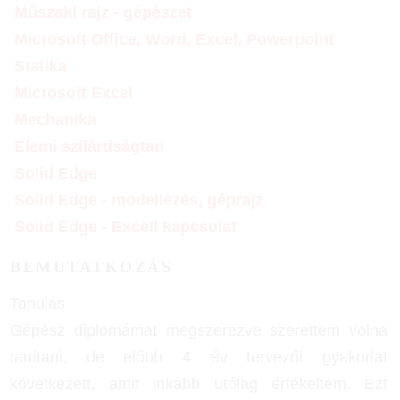
Műszaki rajz - gépészet
Microsoft Office, Word, Excel, Powerpoint
Statika
Microsoft Excel
Mechanika
Elemi szilárdságtan
Solid Edge
Solid Edge - modellezés, géprajz
Solid Edge - Excell kapcsolat
BEMUTATKOZÁS
Tanulás
Gépész diplomámat megszerezve szerettem volna
tanítani, de előbb 4 év tervezői gyakorlat
következett, amit inkább utólag értékeltem. Ezt