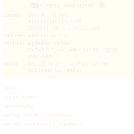
ÜZENET
HANGÜZENET
Óradíj:
5000 Ft / 45 perc
9000 Ft / 60 perc / 2 fő
15000 Ft / 90 perc (csoportos)
ONLINE:
5000 Ft / 45 perc
Tanítok:
egyénileg, párban
házhoz megyek, online tanítok (egyéb),
webfelületen
Mikor:
délelőtt, kora du, késő du, estefelé,
hétköznap, szombaton
Svéd
Angol nyelv
Matematika
Fizika - ált. és középiskola
Fizika - emelt szintű, felsőfokú