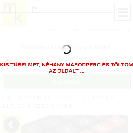
Pontosítsa a keresést helyszín szerint!
KIS TÜRELMET, NÉHÁNY MÁSODPERC ÉS TÖLTÖM
AZ OLDALT ...
KERESÉS
ONLINE TANÍTÓ TANÁROK - FIZIKA -
ÁLT. ÉS KÖZÉPISKOLA