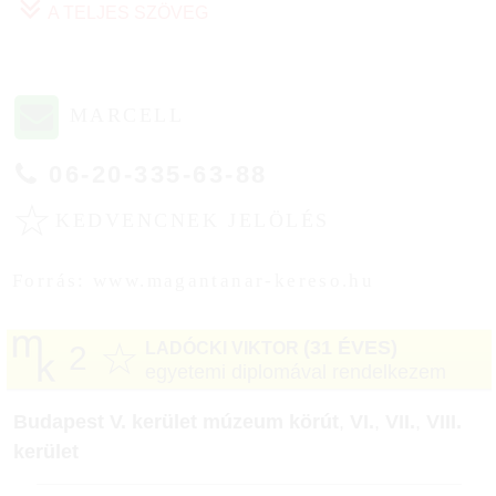
A TELJES SZÖVEG
MARCELL
06-20-335-63-88
☆
KEDVENCNEK JELÖLÉS
Forrás: www.magantanar-kereso.hu
☆
(31 ÉVES)
LADÓCKI VIKTOR
2
egyetemi diplomával rendelkezem
Budapest V. kerület múzeum körút
,
VI.
,
VII.
,
VIII.
kerület