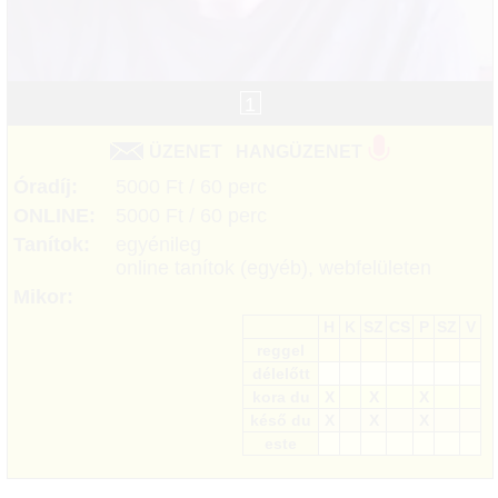
1
ÜZENET
HANGÜZENET
Óradíj:
5000 Ft / 60 perc
ONLINE:
5000 Ft / 60 perc
Tanítok:
egyénileg
online tanítok (egyéb), webfelületen
Mikor:
H
K
SZ
CS
P
SZ
V
reggel
délelőtt
kora du
X
X
X
késő du
X
X
X
este