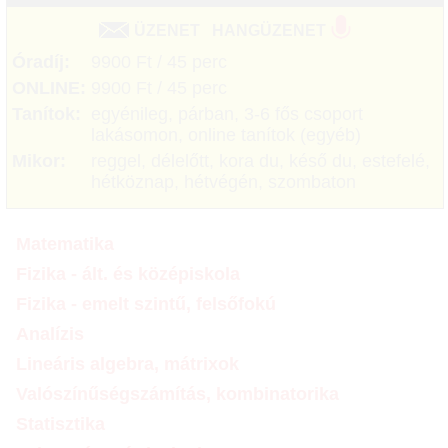
ÜZENET
HANGÜZENET
Óradíj:
9900 Ft / 45 perc
ONLINE:
9900 Ft / 45 perc
Tanítok:
egyénileg, párban, 3-6 fős csoport
lakásomon, online tanítok (egyéb)
Mikor:
reggel, délelőtt, kora du, késő du, estefelé,
hétköznap, hétvégén, szombaton
Matematika
Fizika - ált. és középiskola
Fizika - emelt szintű, felsőfokú
Analízis
Lineáris algebra, mátrixok
Valószínűségszámítás, kombinatorika
Statisztika