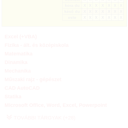
kora du
X
X
X
X
X
X
X
késő du
X
X
X
X
X
X
X
este
X
X
X
X
X
X
X
Excel (+VBA)
Fizika - ált. és középiskola
Matematika
Dinamika
Mechanika
Műszaki rajz - gépészet
CAD AutoCAD
Statika
Microsoft Office, Word, Excel, Powerpoint
TOVÁBBI TÁRGYAK (+28)