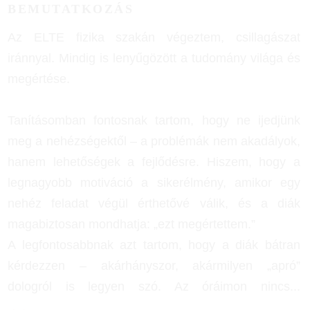
BEMUTATKOZÁS
Az ELTE fizika szakán végeztem, csillagászat
iránnyal. Mindig is lenyűgözött a tudomány világa és
megértése.
Tanításomban fontosnak tartom, hogy ne ijedjünk
meg a nehézségektől – a problémák nem akadályok,
hanem lehetőségek a fejlődésre. Hiszem, hogy a
legnagyobb motiváció a sikerélmény, amikor egy
nehéz feladat végül érthetővé válik, és a diák
magabiztosan mondhatja: „ezt megértettem.”
A legfontosabbnak azt tartom, hogy a diák bátran
kérdezzen – akárhányszor, akármilyen „apró”
dologról is legyen szó. Az óráimon nincs
...