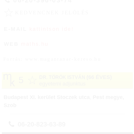
06-20-396-03-74
☆
KEDVENCNEK JELÖLÉS
E-MAIL
kattintson ide!
WEB
maths.hu
Forrás: www.magantanar-kereso.hu
☆
(66 ÉVES)
DR. TÖRÖK ISTVÁN
5
egyetemi adjunktus
Budapest XI. kerület Stoczek utca
,
Pest megye,
Szob
06-20-823-63-89