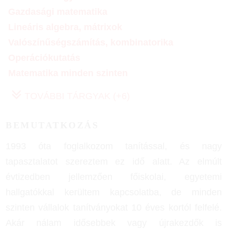
Gazdasági matematika
Lineáris algebra, mátrixok
Valószínűségszámítás, kombinatorika
Operációkutatás
Matematika minden szinten
TOVÁBBI TÁRGYAK (+6)
BEMUTATKOZÁS
1993 óta foglalkozom tanítással, és nagy
tapasztalatot szereztem ez idő alatt. Az elmúlt
évtizedben jellemzően főiskolai, egyetemi
hallgatókkal kerültem kapcsolatba, de minden
szinten vállalok tanítványokat 10 éves kortól felfelé.
Akár nálam idősebbek vagy újrakezdők is