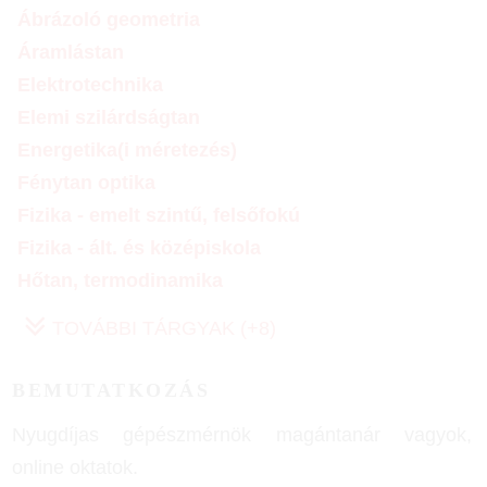
Ábrázoló geometria
Áramlástan
Elektrotechnika
Elemi szilárdságtan
Energetika(i méretezés)
Fénytan optika
Fizika - emelt szintű, felsőfokú
Fizika - ált. és középiskola
Hőtan, termodinamika
TOVÁBBI TÁRGYAK (+8)
BEMUTATKOZÁS
Nyugdíjas gépészmérnök magántanár vagyok,
online oktatok.