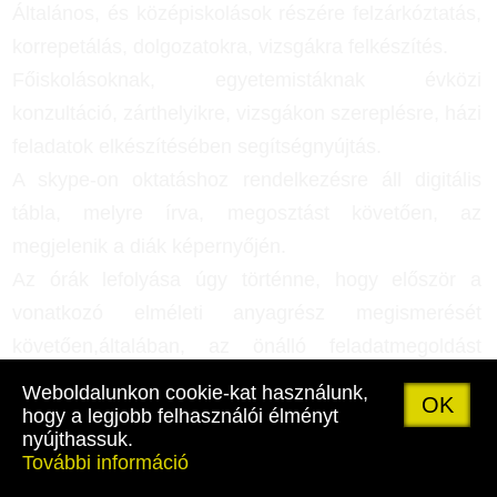
Általános, és középiskolások részére felzárkóztatás,
korrepetálás, dolgozatokra, vizsgákra felkészítés.
Főiskolásoknak, egyetemistáknak évközi
konzultáció, zárthelyikre, vizsgákon szereplésre, házi
feladatok elkészítésében segítségnyújtás.
A skype-on oktatáshoz rendelkezésre áll digitális
tábla, melyre írva, megosztást követően, az
megjelenik a diák képernyőjén.
Az órák lefolyása úgy történne, hogy először a
vonatkozó elméleti anyagrész megismerését
követően,általában, az önálló feladatmegoldást
kívánnánk elérni.
Weboldalunkon cookie-kat használunk,
OK
hogy a legjobb felhasználói élményt
nyújthassuk.
További információ
SOLYMOS JÓZSEF