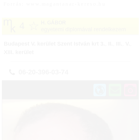
Forrás: www.magantanar-kereso.hu
☆
H. GÁBOR
4
egyetemi diplomával rendelkezem
Budapest V. kerület Szent István krt 3.
,
II.
,
III.
,
V.
,
XIII. kerület
06-20-396-03-74