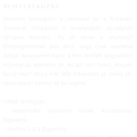
BEMUTATKOZÁS
Nehezen boldogulsz a matekkal és a fizikával?
Szeretnél felzárkózni a tananyagból, osztályozó
vizsgára készülsz, és jól jönne a segítség?
Érettségi/felvételi előtt állsz, vagy csak szeretnél
átfogó ismereteket kapni a fent említett tárgyakból?
Közeleg az egyetemi zh, és azt sem tudod, hogyan
kezdj neki? Nincs már időd felkészülni az online zh-
ra/vizsgára? Keress fel és segítek.
Vállalt tantárgyak:
- Matematika (Általános iskola, Középiskola,
Egyetem)
- Analízis 1-2-3 (Egyetem)