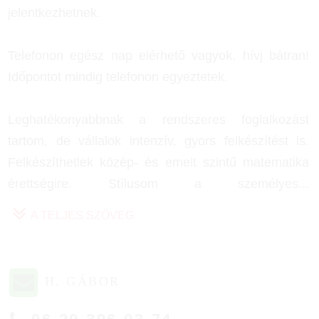
jelentkezhetnek.
Telefonon egész nap elérhető vagyok, hívj bátran!
Időpontot mindig telefonon egyeztetek.
Leghatékonyabbnak a rendszeres foglalkozást
tartom, de vállalok intenzív, gyors felkészítést is.
Felkészíthetlek közép- és emelt szintű matematika
érettségire. Stílusom a személyes
...
A TELJES SZÖVEG
H. GÁBOR