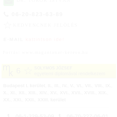
DR. TÖRÖK ISTVÁN
06-20-823-63-89
☆
KEDVENCNEK JELÖLÉS
E-MAIL
kattintson ide!
Forrás: www.magantanar-kereso.hu
☆
SOLYMOS JÓZSEF
6
egyetemi diplomával rendelkezem
Budapest I. kerület
,
II.
,
III.
,
IV.
,
V.
,
VI.
,
VII.
,
VIII.
,
IX.
,
X.
,
XI.
,
XII.
,
XIII.
,
XIV.
,
XV.
,
XVI.
,
XVII.
,
XVIII.
,
XIX.
,
XX.
,
XXI.
,
XXII.
,
XXIII. kerület
06-1-229-53-09
06-70-227-06-01