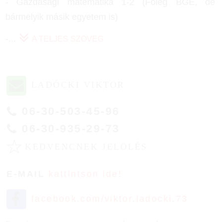
- Gazdasági matematika 1-2 (Főleg BGE, de
bármelyik másik egyetem is)
-
...
A TELJES SZÖVEG
LADÓCKI VIKTOR
06-30-503-45-96
06-30-935-29-73
☆
KEDVENCNEK JELÖLÉS
E-MAIL
kattintson ide!
facebook.com/viktor.ladocki.73