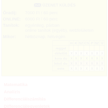
ÜZENET KÜLDÉS
Óradíj:
7000 Ft / 60 perc
ONLINE:
6000 Ft / 60 perc
Tanítok:
egyénileg, párban
online tanítok (egyéb), webfelületen
Mikor:
hétköznap, hétvégén
H
K
SZ
CS
P
SZ
V
reggel
délelőtt
X
X
X
X
X
X
X
kora du
X
X
X
X
X
X
X
késő du
X
X
X
X
X
X
X
este
X
X
X
X
X
X
X
Matematika
Analízis
Differenciálszámítás
Differenciálegyenletek