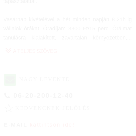
tapasztalattal.
Vasárnap kivételével a hét minden napján 8-21h-ig
vállalok órákat. Óradíjam 3300 Ft/15 perc. Óráimat
tanulásra kialakított, zavartalan környezetben,
...
A TELJES SZÖVEG
NAGY LEVENTE
06-20-200-12-40
☆
KEDVENCNEK JELÖLÉS
E-MAIL
kattintson ide!