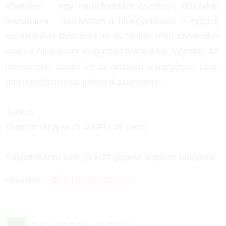
követően – egy németországi ösztöndíj időszakát
leszámítva – taníthattam a Műegyetemen. A nyugdíj
közeledtével több mint 30 év tanítás után szeretném
majd a hivatásom magántanítványokkal folytatni. Az
ismereteket átadni és az arcokon a megértést látni,
ami mindig örömöt jelentett számomra.
Tanítás
Oktatott tárgyak (5 400Ft / 45 perc)
Pályafutásom alatt jórészt gépész alapozó tárgyakat,
valamint
...
A TELJES SZÖVEG