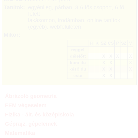
Tanítok:
egyénileg, párban, 3-6 fős csoport, 6 fő
felett
lakásomon, irodámban, online tanítok
(egyéb), webfelületen
Mikor:
H
K
SZ
CS
P
SZ
V
reggel
délelőtt
X
X
X
X
kora du
X
X
X
késő du
X
X
X
este
X
X
Ábrázoló geometria
FEM végeselem
Fizika - ált. és középiskola
Géprajz, gépelemek
Matematika