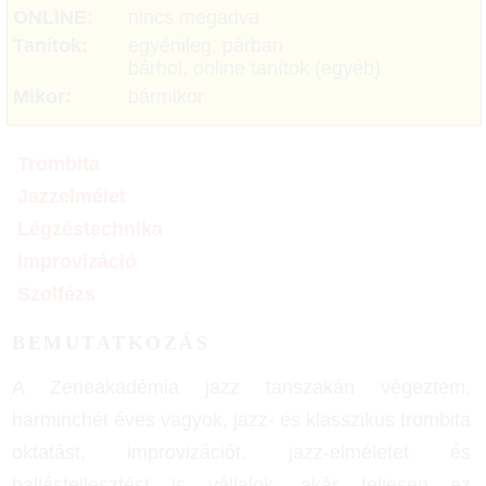
ONLINE:
nincs megadva
Tanítok:
egyénileg, párban
bárhol, online tanítok (egyéb)
Mikor:
bármikor
Trombita
Jazzelmélet
Légzéstechnika
Improvizáció
Szolfézs
BEMUTATKOZÁS
A Zeneakadémia jazz tanszakán végeztem,
harminchét éves vagyok, jazz- és klasszikus trombita
oktatást, improvizációt, jazz-elméletet és
hallásfejlesztést is vállalok, akár teljesen az