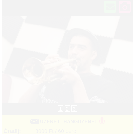
1
2
3
ÜZENET
HANGÜZENET
Óradíj:
8000 Ft / 60 perc