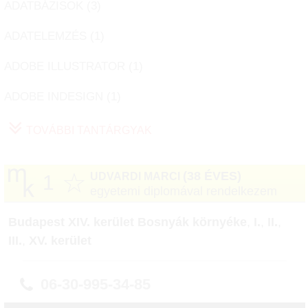
ADATBÁZISOK (
3
)
ADATELEMZÉS (
1
)
ADOBE ILLUSTRATOR (
1
)
ADOBE INDESIGN (
1
)
TOVÁBBI TANTÁRGYAK
☆
(38 ÉVES)
UDVARDI MARCI
1
egyetemi diplomával rendelkezem
Budapest XIV. kerület Bosnyák környéke
,
I.
,
II.
,
III.
,
XV. kerület
06-30-995-34-85