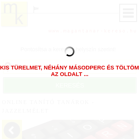
Pontosítsa a keresést helyszín szerint!
KIS TÜRELMET, NÉHÁNY MÁSODPERC ÉS TÖLTÖM
AZ OLDALT ...
KERESÉS
ONLINE TANÍTÓ TANÁROK -
JAZZELMÉLET