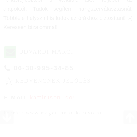
alapoktól. Tudok segíteni hangszerválasztásnál.
Többféle helyszínt is tudok az órákhoz biztosítani! :-)
Keressen bizalommal!
UDVARDI MARCI
06-30-995-34-85
☆
KEDVENCNEK JELÖLÉS
E-MAIL
kattintson ide!
Forrás: www.magantanar-kereso.hu