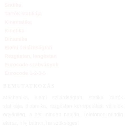
Statika
Tartók statikája
Kinematika
Kinetika
Dinamika
Elemi szilárdságtan
Rezgéstan, lengéstan
Eurocode szabványok
Eurocode 1-2-3-5
BEMUTATKOZÁS
Mechanika, elemi szilárdságtan, statika, tartók
statikája, dinamika, rezgéstan korrepetálást vállalok
egyénileg, a hét minden napján. Telefonon mindig
elérsz, hívj bátran, ha szükséges!