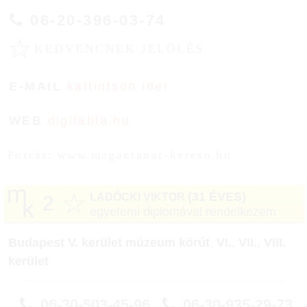
06-20-396-03-74
☆
KEDVENCNEK JELÖLÉS
E-MAIL
kattintson ide!
WEB
digitabla.hu
Forrás: www.magantanar-kereso.hu
☆
(31 ÉVES)
LADÓCKI VIKTOR
2
egyetemi diplomával rendelkezem
Budapest V. kerület múzeum körút
,
VI.
,
VII.
,
VIII.
kerület
06-30-503-45-96
06-30-935-29-73