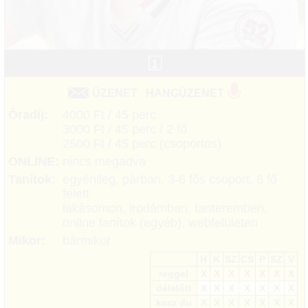
1
ÜZENET
HANGÜZENET
Óradíj:
4000 Ft / 45 perc
3000 Ft / 45 perc / 2 fő
2500 Ft / 45 perc (csoportos)
ONLINE:
nincs megadva
Tanítok:
egyénileg, párban, 3-6 fős csoport, 6 fő
felett
lakásomon, irodámban, tanteremben,
online tanítok (egyéb), webfelületen
Mikor:
bármikor
H
K
SZ
CS
P
SZ
V
reggel
X
X
X
X
X
X
X
délelőtt
X
X
X
X
X
X
X
kora du
X
X
X
X
X
X
X