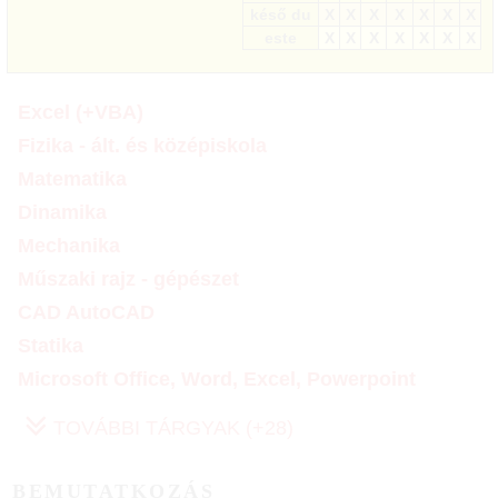
késő du
X
X
X
X
X
X
X
este
X
X
X
X
X
X
X
Excel (+VBA)
Fizika - ált. és középiskola
Matematika
Dinamika
Mechanika
Műszaki rajz - gépészet
CAD AutoCAD
Statika
Microsoft Office, Word, Excel, Powerpoint
TOVÁBBI TÁRGYAK (+28)
BEMUTATKOZÁS