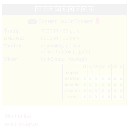
1
2
3
4
5
6
7
8
9
ÜZENET
HANGÜZENET
Óradíj:
7000 Ft / 60 perc
ONLINE:
6000 Ft / 60 perc
Tanítok:
egyénileg, párban
online tanítok (egyéb)
Mikor:
hétköznap, hétvégén
H
K
SZ
CS
P
SZ
V
reggel
délelőtt
X
X
X
X
X
X
X
kora du
X
X
X
X
X
X
X
késő du
X
X
X
X
X
X
X
este
X
X
X
X
X
X
X
Mechanika
Szilárdságtan