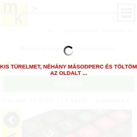
Pontosítsa a keresést helyszín szerint!
KIS TÜRELMET, NÉHÁNY MÁSODPERC ÉS TÖLTÖM
AZ OLDALT ...
KERESÉS
ONLINE TANÍTÓ TANÁROK - DINAMIKA