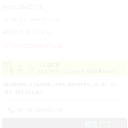
ADATELEMZÉS (
1
)
ADOBE ILLUSTRATOR (
1
)
ADOBE INDESIGN (
1
)
TOVÁBBI TANTÁRGYAK
☆
H. GÁBOR
1
egyetemi diplomával rendelkezem
Budapest V. kerület Szent István krt.
,
II.
,
III.
,
VI.
,
VIII.
,
XIII. kerület
06-20-396-03-74