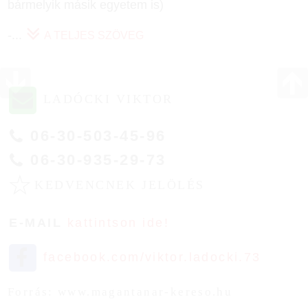
bármelyik másik egyetem is)
-
...
A TELJES SZÖVEG
LADÓCKI VIKTOR
06-30-503-45-96
06-30-935-29-73
☆
KEDVENCNEK JELÖLÉS
E-MAIL
kattintson ide!
facebook.com/viktor.ladocki.73
Forrás: www.magantanar-kereso.hu