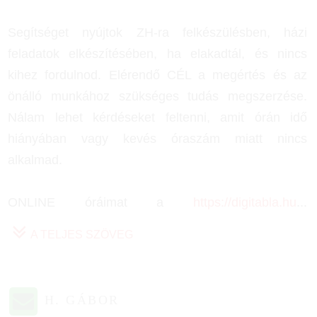
Segítséget nyújtok ZH-ra felkészülésben, házi
feladatok elkészítésében, ha elakadtál, és nincs
kihez fordulnod. Elérendő CÉL a megértés és az
önálló munkához szükséges tudás megszerzése.
Nálam lehet kérdéseket feltenni, amit órán idő
hiányában vagy kevés óraszám miatt nincs
alkalmad.
ONLINE óráimat a
https://digitabla.hu
...
A TELJES SZÖVEG
H. GÁBOR