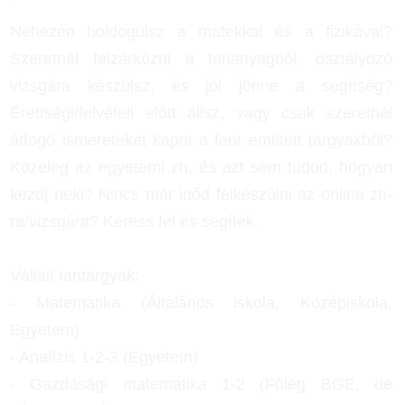
Nehezen boldogulsz a matekkal és a fizikával?
Szeretnél felzárkózni a tananyagból, osztályozó
vizsgára készülsz, és jól jönne a segítség?
Érettségi/felvételi előtt állsz, vagy csak szeretnél
átfogó ismereteket kapni a fent említett tárgyakból?
Közeleg az egyetemi zh, és azt sem tudod, hogyan
kezdj neki? Nincs már időd felkészülni az online zh-
ra/vizsgára? Keress fel és segítek.
Vállalt tantárgyak:
- Matematika (Általános iskola, Középiskola,
Egyetem)
- Analízis 1-2-3 (Egyetem)
- Gazdasági matematika 1-2 (Főleg BGE, de