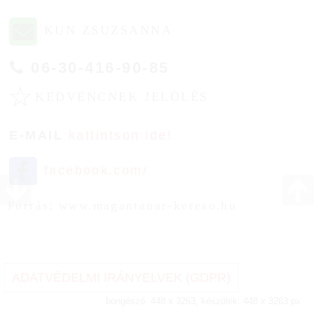
KUN ZSUZSANNA
06-30-416-90-85
☆
KEDVENCNEK JELÖLÉS
E-MAIL
kattintson ide!
facebook.com/
Forrás: www.magantanar-kereso.hu
ADATVÉDELMI IRÁNYELVEK (GDPR)
böngésző: 448 x 3263, készülék: 448 x 3263 px