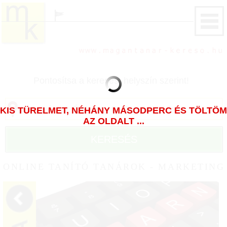
Pontosítsa a keresést helyszín szerint!
KIS TÜRELMET, NÉHÁNY MÁSODPERC ÉS TÖLTÖM
AZ OLDALT ...
KERESÉS
ONLINE TANÍTÓ TANÁROK - MARKETING