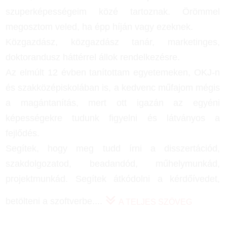
szuperképességeim közé tartoznak. Örömmel
megosztom veled, ha épp híján vagy ezeknek.
Közgazdász, közgazdász tanár, marketinges,
doktorandusz háttérrel állok rendelkezésre.
Az elmúlt 12 évben tanítottam egyetemeken, OKJ-n
és szakközépiskolában is, a kedvenc műfajom mégis
a magántanítás, mert ott igazán az egyéni
képességekre tudunk figyelni és látványos a
fejlődés.
Segítek, hogy meg tudd írni a disszertációd,
szakdolgozatod, beadandód, műhelymunkád,
projektmunkád. Segítek átkódolni a kérdőívedet,
betölteni a szoftverbe.
...
A TELJES SZÖVEG