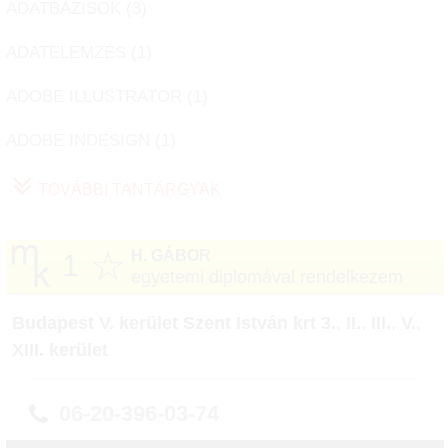
ADATBÁZISOK (
3
)
ADATELEMZÉS (
1
)
ADOBE ILLUSTRATOR (
1
)
ADOBE INDESIGN (
1
)
TOVÁBBI TANTÁRGYAK
☆
H. GÁBOR
1
egyetemi diplomával rendelkezem
Budapest V. kerület Szent István krt 3.
,
II.
,
III.
,
V.
,
XIII. kerület
06-20-396-03-74