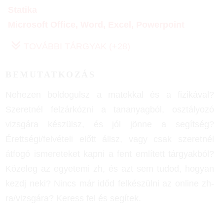
Statika
Microsoft Office, Word, Excel, Powerpoint
TOVÁBBI TÁRGYAK (+28)
BEMUTATKOZÁS
Nehezen boldogulsz a matekkal és a fizikával?
Szeretnél felzárkózni a tananyagból, osztályozó
vizsgára készülsz, és jól jönne a segítség?
Érettségi/felvételi előtt állsz, vagy csak szeretnél
átfogó ismereteket kapni a fent említett tárgyakból?
Közeleg az egyetemi zh, és azt sem tudod, hogyan
kezdj neki? Nincs már időd felkészülni az online zh-
ra/vizsgára? Keress fel és segítek.