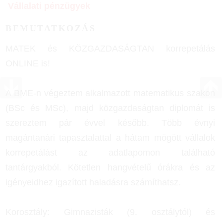
Vállalati pénzügyek
BEMUTATKOZÁS
MATEK és KÖZGAZDASÁGTAN korrepetálás
ONLINE is!
A BME-n végeztem alkalmazott matematikus szakon
(BSc és MSc), majd közgazdaságtan diplomát is
szereztem pár évvel később. Több évnyi
magántanári tapasztalattal a hátam mögött vállalok
korrepetálást az adatlapomon található
tantárgyakból. Kötetlen hangvételű órákra és az
igényeidhez igazított haladásra számíthatsz.
Korosztály: Gimnazisták (9. osztálytól) és