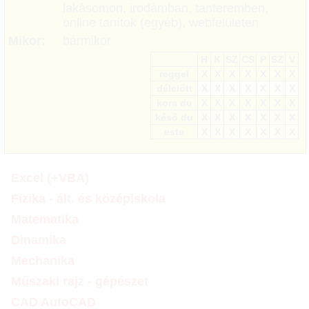
lakásomon, irodámban, tanteremben,
online tanítok (egyéb), webfelületen
Mikor:
bármikor
H
K
SZ
CS
P
SZ
V
reggel
X
X
X
X
X
X
X
délelőtt
X
X
X
X
X
X
X
kora du
X
X
X
X
X
X
X
késő du
X
X
X
X
X
X
X
este
X
X
X
X
X
X
X
Excel (+VBA)
Fizika - ált. és középiskola
Matematika
Dinamika
Mechanika
Műszaki rajz - gépészet
CAD AutoCAD