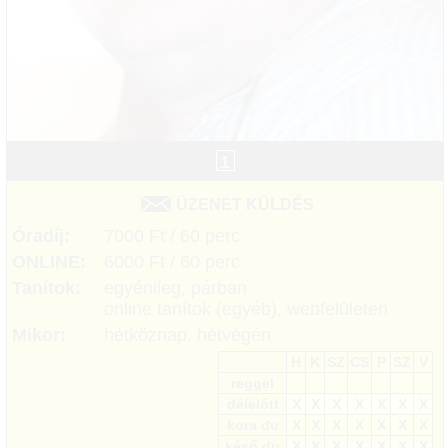
1
ÜZENET KÜLDÉS
Óradíj:
7000 Ft / 60 perc
ONLINE:
6000 Ft / 60 perc
Tanítok:
egyénileg, párban
online tanítok (egyéb), webfelületen
Mikor:
hétköznap, hétvégén
H
K
SZ
CS
P
SZ
V
reggel
délelőtt
X
X
X
X
X
X
X
kora du
X
X
X
X
X
X
X
késő du
X
X
X
X
X
X
X