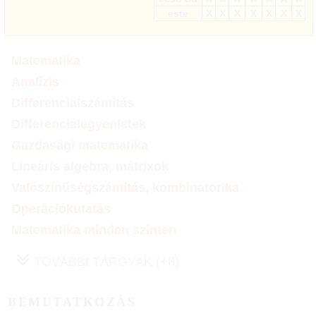
este
X
X
X
X
X
X
X
Matematika
Analízis
Differenciálszámítás
Differenciálegyenletek
Gazdasági matematika
Lineáris algebra, mátrixok
Valószínűségszámítás, kombinatorika
Operációkutatás
Matematika minden szinten
TOVÁBBI TÁRGYAK (+6)
BEMUTATKOZÁS