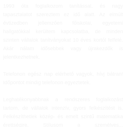
1993 óta foglalkozom tanítással, és nagy
tapasztalatot szereztem ez idő alatt. Az elmúlt
évtizedben jellemzően főiskolai, egyetemi
hallgatókkal kerültem kapcsolatba, de minden
szinten vállalok tanítványokat 10 éves kortól felfelé.
Akár nálam idősebbek vagy újrakezdők is
jelentkezhetnek.
Telefonon egész nap elérhető vagyok, hívj bátran!
Időpontot mindig telefonon egyeztetek.
Leghatékonyabbnak a rendszeres foglalkozást
tartom, de vállalok intenzív, gyors felkészítést is.
Felkészíthetlek közép- és emelt szintű matematika
érettségire. Stílusom a személyes
...