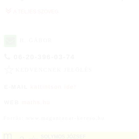
A TELJES SZÖVEG
H. GÁBOR
06-20-396-03-74
☆
KEDVENCNEK JELÖLÉS
E-MAIL
kattintson ide!
WEB
maths.hu
Forrás: www.magantanar-kereso.hu
SOLYMOS JÓZSEF