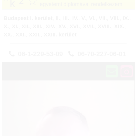
☆
2
egyetemi diplomával rendelkezem
Budapest I. kerület
,
II.
,
III.
,
IV.
,
V.
,
VI.
,
VII.
,
VIII.
,
IX.
,
X.
,
XI.
,
XII.
,
XIII.
,
XIV.
,
XV.
,
XVI.
,
XVII.
,
XVIII.
,
XIX.
,
XX.
,
XXI.
,
XXII.
,
XXIII. kerület
06-1-229-53-09
06-70-227-06-01