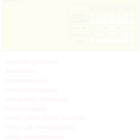
H
K
SZ
CS
P
SZ
V
reggel
délelőtt
kora du
X
X
X
késő du
X
X
X
este
Ábrázoló geometria
Áramlástan
Elektrotechnika
Elemi szilárdságtan
Energetika(i méretezés)
Fénytan optika
Fizika - emelt szintű, felsőfokú
Fizika - ált. és középiskola
Hőtan, termodinamika