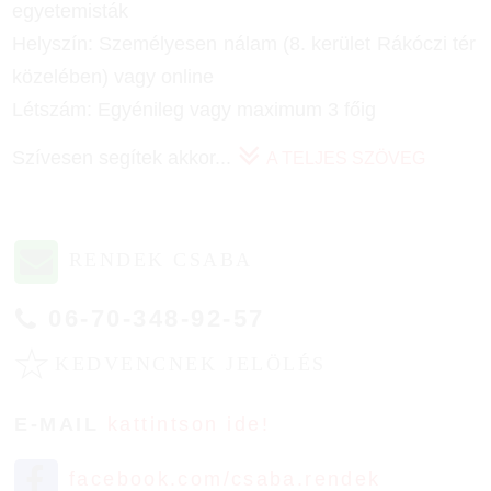
egyetemisták
Helyszín: Személyesen nálam (8. kerület Rákóczi tér
közelében) vagy online
Létszám: Egyénileg vagy maximum 3 főig
Szívesen segítek akkor
...
A TELJES SZÖVEG
RENDEK CSABA
06-70-348-92-57
☆
KEDVENCNEK JELÖLÉS
E-MAIL
kattintson ide!
facebook.com/csaba.rendek