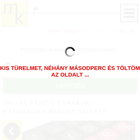
Pontosítsa a keresést helyszín szerint!
KIS TÜRELMET, NÉHÁNY MÁSODPERC ÉS TÖLTÖM
AZ OLDALT ...
KERESÉS
ONLINE TANÍTÓ TANÁROK -
MATEMATIKA MINDEN SZINTEN