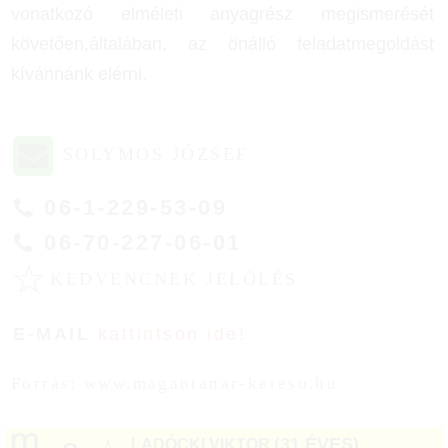
vonatkozó elméleti anyagrész megismerését
követően,általában, az önálló feladatmegoldást
kívánnánk elérni.
SOLYMOS JÓZSEF
06-1-229-53-09
06-70-227-06-01
☆
KEDVENCNEK JELÖLÉS
E-MAIL
kattintson ide!
Forrás: www.magantanar-kereso.hu
(31 ÉVES)
LADÓCKI VIKTOR