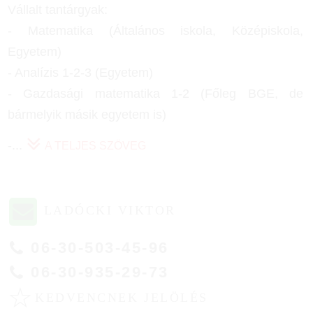
Vállalt tantárgyak:
- Matematika (Általános iskola, Középiskola,
Egyetem)
- Analízis 1-2-3 (Egyetem)
- Gazdasági matematika 1-2 (Főleg BGE, de
bármelyik másik egyetem is)
-
...
A TELJES SZÖVEG
LADÓCKI VIKTOR
06-30-503-45-96
06-30-935-29-73
☆
KEDVENCNEK JELÖLÉS