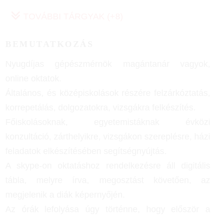
TOVÁBBI TÁRGYAK (+8)
BEMUTATKOZÁS
Nyugdíjas gépészmérnök magántanár vagyok,
online oktatok.
Általános, és középiskolások részére felzárkóztatás,
korrepetálás, dolgozatokra, vizsgákra felkészítés.
Főiskolásoknak, egyetemistáknak évközi
konzultáció, zárthelyikre, vizsgákon szereplésre, házi
feladatok elkészítésében segítségnyújtás.
A skype-on oktatáshoz rendelkezésre áll digitális
tábla, melyre írva, megosztást követően, az
megjelenik a diák képernyőjén.
Az órák lefolyása úgy történne, hogy először a