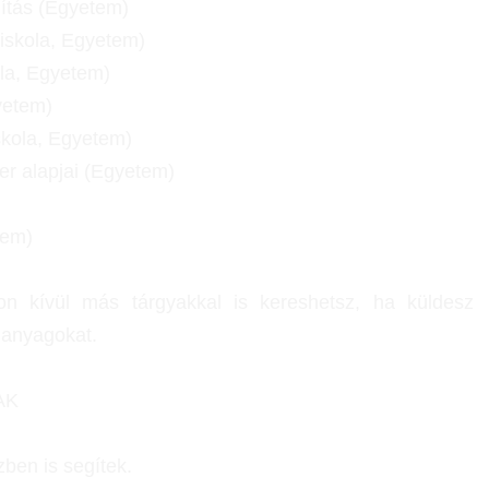
ítás (Egyetem)
iskola, Egyetem)
ola, Egyetem)
yetem)
skola, Egyetem)
r alapjai (Egyetem)
tem)
kon kívül más tárgyakkal is kereshetsz, ha küldesz
i anyagokat.
AK
zben is segítek.