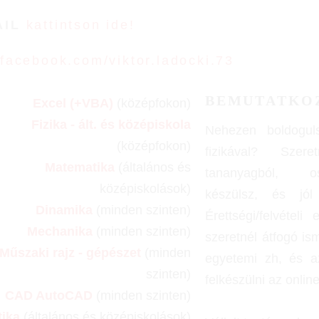
AIL
kattintson ide!
facebook.com/viktor.ladocki.73
BEMUTATKO
Excel (+VBA)
(középfokon)
Fizika - ált. és középiskola
Nehezen boldogu
(középfokon)
fizikával? Szer
Matematika
(általános és
tananyagból, o
középiskolások)
készülsz, és jó
Dinamika
(minden szinten)
Érettségi/felvételi
Mechanika
(minden szinten)
szeretnél átfogó is
Műszaki rajz - gépészet
(minden
egyetemi zh, és a
szinten)
felkészülni az onlin
CAD AutoCAD
(minden szinten)
tika
(általános és középiskolások)