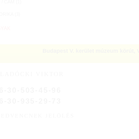
/ CAM (
1
)
ORIKA (
3
)
GYAK
Budapest V. kerület múzeum körút
,
LADÓCKI VIKTOR
6-30-503-45-96
6-30-935-29-73
KEDVENCNEK JELÖLÉS