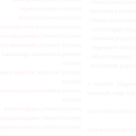
- Valószínűségszám
Algebra
(minden szinten)
- Mechanika (Közép
Analízis
(minden szinten)
- Statika (Középisk
nciálegyenletek
(minden szinten)
- Szilárdságtan (Eg
renciálszámítás
(minden szinten)
- Dinamika (Középi
krét matematika
(minden szinten)
- Végeselem módsze
Gazdasági matematika
(minden
- Hőtan (Egyetem)
szinten)
- Áramlástan (Egye
neáris algebra, mátrixok
(minden
szinten)
A felsorolt tárgya
Numerikus matematika
(minden
tematikát, vagy óra
szinten)
Szilárdságtan
(minden szinten)
EGYETEMISTÁKN
özgazdaságtan
(minden szinten)
Makroökonómia
(minden szinten)
Online zh/vizsga kö