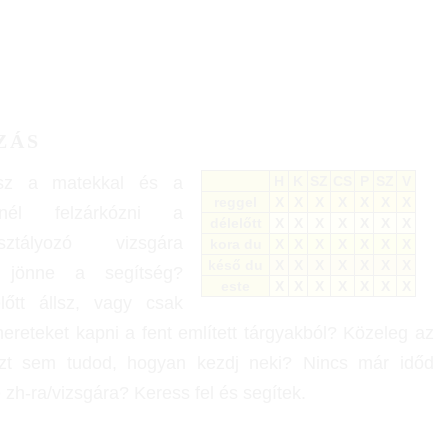
ZÁS
lsz a matekkal és a
H
K
SZ
CS
P
SZ
V
reggel
X
X
X
X
X
X
X
etnél felzárkózni a
délelőtt
X
X
X
X
X
X
X
sztályozó vizsgára
kora du
X
X
X
X
X
X
X
késő du
X
X
X
X
X
X
X
l jönne a segítség?
este
X
X
X
X
X
X
X
 előtt állsz, vagy csak
mereteket kapni a fent említett tárgyakból? Közeleg az
zt sem tudod, hogyan kezdj neki? Nincs már időd
e zh-ra/vizsgára? Keress fel és segítek.