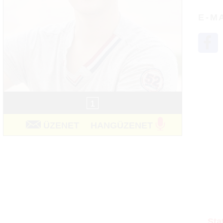
E-M
1
ÜZENET
HANGÜZENET
Sta