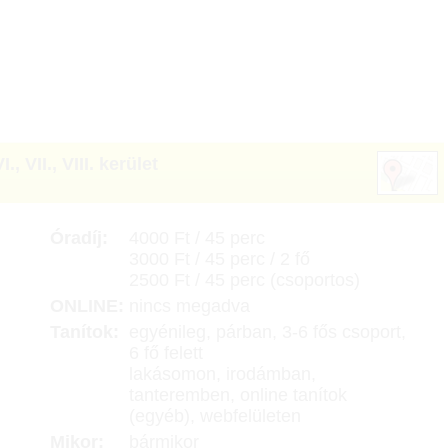
VI.
,
VII.
,
VIII. kerület
Óradíj:
4000 Ft / 45 perc
3000 Ft / 45 perc / 2 fő
2500 Ft / 45 perc (csoportos)
ONLINE:
nincs megadva
Tanítok:
egyénileg, párban, 3-6 fős csoport,
6 fő felett
lakásomon, irodámban,
tanteremben, online tanítok
(egyéb), webfelületen
Mikor:
bármikor