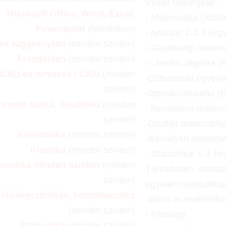
Vállalt tantárgyak:
Microsoft Office, Word, Excel,
- Matematika (Által
Powerpoint
(felsőfokon)
- Analízis 1-2-3 (Eg
ex függvénytan
(minden szinten)
- Gazdasági matema
Áramlástan
(minden szinten)
-
Lineáris algebra (
CAD-es tervezés / CAM
(minden
-Differenciál egyen
szinten)
-Operációkutatás (
- emelt szintű, felsőfokú
(minden
- Numerikus matema
szinten)
-Diszkét matematik
Kinematika
(minden szinten)
-Bármilyen matemati
Kinetika
(minden szinten)
- Statisztika 1-2 ké
ematika minden szinten
(minden
Társadalom statis
szinten)
egyetem statisztikáj
zínűségszámítás, kombinatorika
-Mikro és makroök
(minden szinten)
- Pénzügy
Statisztika
(minden szinten)