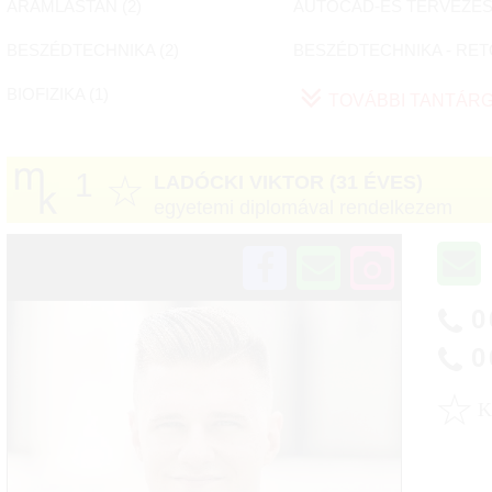
ÁRAMLÁSTAN (
2
)
AUTOCAD-ES TERVEZÉS 
BESZÉDTECHNIKA (
2
)
BESZÉDTECHNIKA - RET
BIOFIZIKA (
1
)
TOVÁBBI TANTÁR
1
☆
LADÓCKI VIKTOR
(31 ÉVES)
egyetemi diplomával rendelkezem
0
0
☆