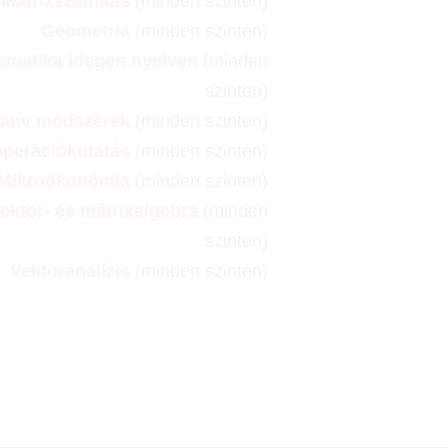
Mátrixszámítás
(minden szinten)
Geometria
(minden szinten)
ematika idegen nyelven
(minden
szinten)
tatív módszerek
(minden szinten)
perációkutatás
(minden szinten)
Mikroökonómia
(minden szinten)
ektor- és mátrixalgebra
(minden
szinten)
Vektoranalízis
(minden szinten)