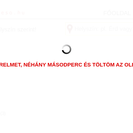
FŐOLDAL
yszín szerint!
ÜRELMET, NÉHÁNY MÁSODPERC ÉS TÖLTÖM AZ OLDA
(
3
)