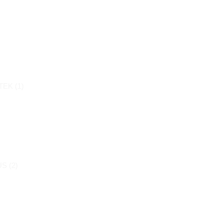
)
EK (
1
)
S (
2
)