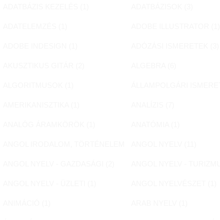
ADATBÁZIS KEZELÉS (
1
)
ADATBÁZISOK (
3
)
ADATELEMZÉS (
1
)
ADOBE ILLUSTRATOR (
1
ADOBE INDESIGN (
1
)
ADÓZÁSI ISMERETEK (
3
)
AKUSZTIKUS GITÁR (
2
)
ALGEBRA (
6
)
ALGORITMUSOK (
1
)
ÁLLAMPOLGÁRI ISMERET
AMERIKANISZTIKA (
1
)
ANALÍZIS (
7
)
ANALÓG ÁRAMKÖRÖK (
1
)
ANATÓMIA (
1
)
ANGOL IRODALOM, TÖRTÉNELEM (
2
ANGOL NYELV (
)
11
)
ANGOL NYELV - GAZDASÁGI (
2
)
ANGOL NYELV - TURIZMU
ANGOL NYELV - ÜZLETI (
1
)
ANGOL NYELVÉSZET (
1
)
ANIMÁCIÓ (
1
)
ARAB NYELV (
1
)