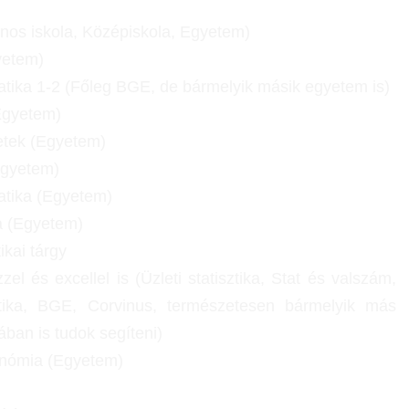
ános iskola, Középiskola, Egyetem)
yetem)
tika 1-2 (Főleg BGE, de bármelyik másik egyetem is)
Egyetem)
letek (Egyetem)
Egyetem)
tika (Egyetem)
a (Egyetem)
kai tárgy
zzel és excellel is (Üzleti statisztika, Stat és valszám,
ztika, BGE, Corvinus, természetesen bármelyik más
ában is tudok segíteni)
onómia (Egyetem)