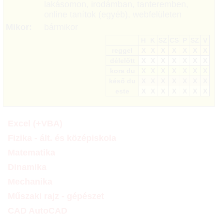
lakásomon, irodámban, tanteremben,
online tanítok (egyéb), webfelületen
Mikor:
bármikor
H
K
SZ
CS
P
SZ
V
reggel
X
X
X
X
X
X
X
délelőtt
X
X
X
X
X
X
X
kora du
X
X
X
X
X
X
X
késő du
X
X
X
X
X
X
X
este
X
X
X
X
X
X
X
Excel (+VBA)
Fizika - ált. és középiskola
Matematika
Dinamika
Mechanika
Műszaki rajz - gépészet
CAD AutoCAD