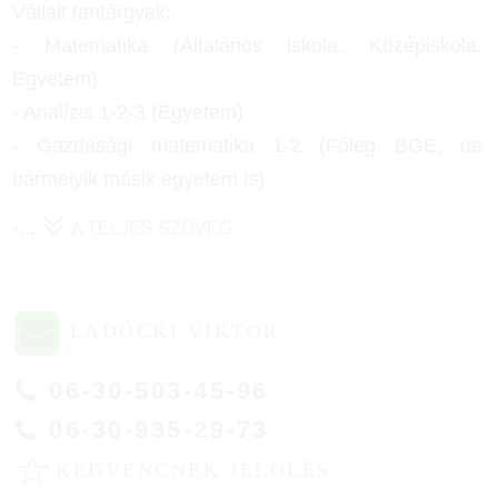
Vállalt tantárgyak:
- Matematika (Általános iskola, Középiskola,
Egyetem)
- Analízis 1-2-3 (Egyetem)
- Gazdasági matematika 1-2 (Főleg BGE, de
bármelyik másik egyetem is)
-
...
A TELJES SZÖVEG
LADÓCKI VIKTOR
06-30-503-45-96
06-30-935-29-73
☆
KEDVENCNEK JELÖLÉS