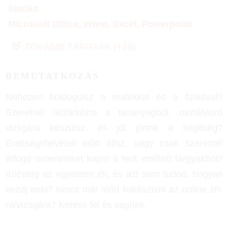
Statika
Microsoft Office, Word, Excel, Powerpoint
TOVÁBBI TÁRGYAK (+28)
BEMUTATKOZÁS
Nehezen boldogulsz a matekkal és a fizikával?
Szeretnél felzárkózni a tananyagból, osztályozó
vizsgára készülsz, és jól jönne a segítség?
Érettségi/felvételi előtt állsz, vagy csak szeretnél
átfogó ismereteket kapni a fent említett tárgyakból?
Közeleg az egyetemi zh, és azt sem tudod, hogyan
kezdj neki? Nincs már időd felkészülni az online zh-
ra/vizsgára? Keress fel és segítek.