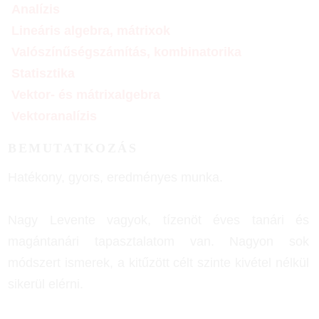
Analízis
Lineáris algebra, mátrixok
Valószínűségszámítás, kombinatorika
Statisztika
Vektor- és mátrixalgebra
Vektoranalízis
BEMUTATKOZÁS
Hatékony, gyors, eredményes munka.
Nagy Levente vagyok, tízenöt éves tanári és
magántanári tapasztalatom van. Nagyon sok
módszert ismerek, a kitűzött célt szinte kivétel nélkül
sikerül elérni.