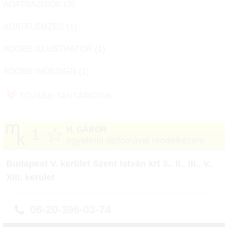
ADATBÁZISOK (
3
)
ADATELEMZÉS (
1
)
ADOBE ILLUSTRATOR (
1
)
ADOBE INDESIGN (
1
)
TOVÁBBI TANTÁRGYAK
☆
H. GÁBOR
1
egyetemi diplomával rendelkezem
Budapest V. kerület Szent István krt 3.
,
II.
,
III.
,
V.
,
XIII. kerület
06-20-396-03-74