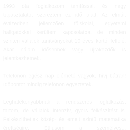
1993 óta foglalkozom tanítással, és nagy
tapasztalatot szereztem ez idő alatt. Az elmúlt
évtizedben jellemzően főiskolai, egyetemi
hallgatókkal kerültem kapcsolatba, de minden
szinten vállalok tanítványokat 10 éves kortól felfelé.
Akár nálam idősebbek vagy újrakezdők is
jelentkezhetnek.
Telefonon egész nap elérhető vagyok, hívj bátran!
Időpontot mindig telefonon egyeztetek.
Leghatékonyabbnak a rendszeres foglalkozást
tartom, de vállalok intenzív, gyors felkészítést is.
Felkészíthetlek közép- és emelt szintű matematika
érettségire. Stílusom a személyes
...