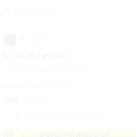
A TELJES SZÖVEG
H. GÁBOR
06-20-396-03-74
☆
KEDVENCNEK JELÖLÉS
E-MAIL
kattintson ide!
WEB
maths.hu
Forrás: www.magantanar-kereso.hu
(31 ÉVES)
LADÓCKI VIKTOR