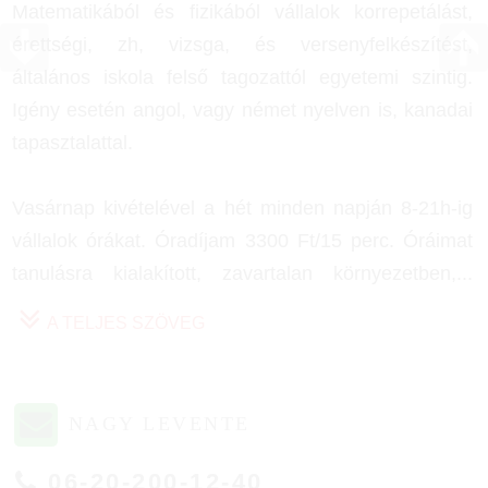
Matematikából és fizikából vállalok korrepetálást,
érettségi, zh, vizsga, és versenyfelkészítést,
általános iskola felső tagozattól egyetemi szintig.
Igény esetén angol, vagy német nyelven is, kanadai
tapasztalattal.
Vasárnap kivételével a hét minden napján 8-21h-ig
vállalok órákat. Óradíjam 3300 Ft/15 perc. Óráimat
tanulásra kialakított, zavartalan környezetben,
...
A TELJES SZÖVEG
NAGY LEVENTE
06-20-200-12-40