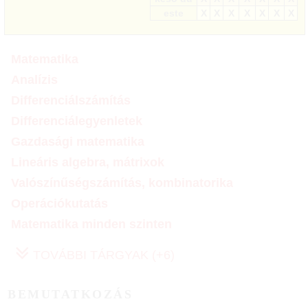
este
X
X
X
X
X
X
X
Matematika
Analízis
Differenciálszámítás
Differenciálegyenletek
Gazdasági matematika
Lineáris algebra, mátrixok
Valószínűségszámítás, kombinatorika
Operációkutatás
Matematika minden szinten
TOVÁBBI TÁRGYAK (+6)
BEMUTATKOZÁS