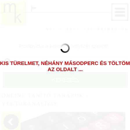
Pontosítsa a keresést helyszín szerint!
KIS TÜRELMET, NÉHÁNY MÁSODPERC ÉS TÖLTÖM
AZ OLDALT ...
KERESÉS
ONLINE TANÍTÓ TANÁROK -
VEKTORANALÍZIS