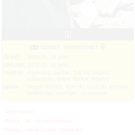
1
ÜZENET
HANGÜZENET
Óradíj:
9900 Ft / 45 perc
ONLINE:
9900 Ft / 45 perc
Tanítok:
egyénileg, párban, 3-6 fős csoport
lakásomon, online tanítok (egyéb)
Mikor:
reggel, délelőtt, kora du, késő du, estefelé,
hétköznap, hétvégén, szombaton
Matematika
Fizika - ált. és középiskola
Fizika - emelt szintű, felsőfokú