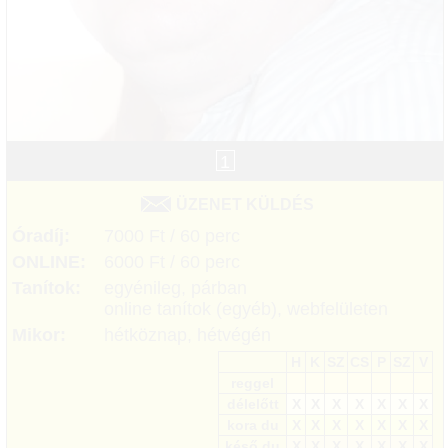
1
ÜZENET KÜLDÉS
Óradíj:
7000 Ft / 60 perc
ONLINE:
6000 Ft / 60 perc
Tanítok:
egyénileg, párban
online tanítok (egyéb), webfelületen
Mikor:
hétköznap, hétvégén
H
K
SZ
CS
P
SZ
V
reggel
délelőtt
X
X
X
X
X
X
X
kora du
X
X
X
X
X
X
X
késő du
X
X
X
X
X
X
X