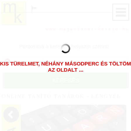
Pontosítsa a keresést helyszín szerint!
KIS TÜRELMET, NÉHÁNY MÁSODPERC ÉS TÖLTÖM
AZ OLDALT ...
KERESÉS
ONLINE TANÍTÓ TANÁROK - LENGYEL