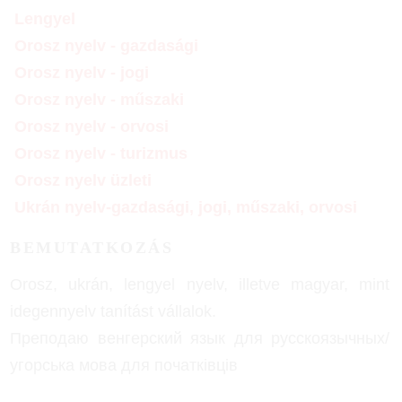
Lengyel
Orosz nyelv - gazdasági
Orosz nyelv - jogi
Orosz nyelv - műszaki
Orosz nyelv - orvosi
Orosz nyelv - turizmus
Orosz nyelv üzleti
Ukrán nyelv-gazdasági, jogi, műszaki, orvosi
BEMUTATKOZÁS
Orosz, ukrán, lengyel nyelv, illetve magyar, mint
idegennyelv tanítást vállalok.
Преподаю венгерский язык для русскоязычных/
угорська мова для початківців