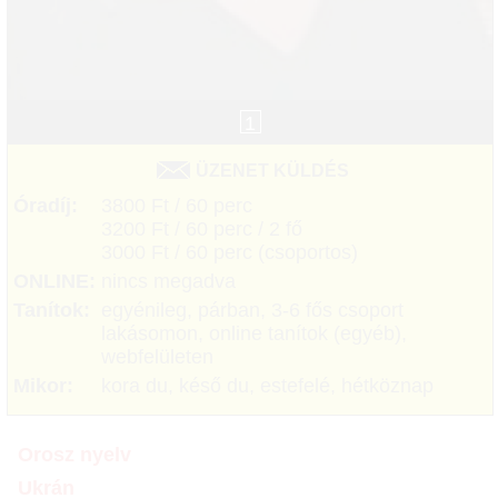
1
ÜZENET KÜLDÉS
Óradíj:
3800 Ft / 60 perc
3200 Ft / 60 perc / 2 fő
3000 Ft / 60 perc (csoportos)
ONLINE:
nincs megadva
Tanítok:
egyénileg, párban, 3-6 fős csoport
lakásomon, online tanítok (egyéb),
webfelületen
Mikor:
kora du, késő du, estefelé, hétköznap
Orosz nyelv
Ukrán