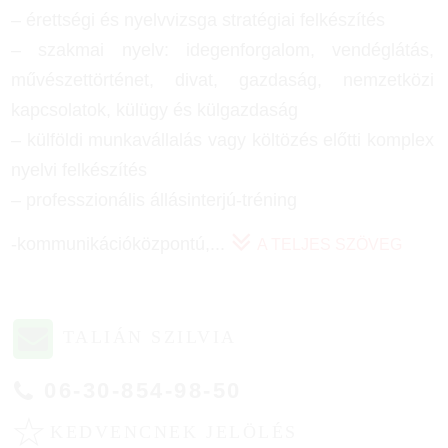
– érettségi és nyelvvizsga stratégiai felkészítés
– szakmai nyelv: idegenforgalom, vendéglátás,
művészettörténet, divat, gazdaság, nemzetközi
kapcsolatok, külügy és külgazdaság
– külföldi munkavállalás vagy költözés előtti komplex
nyelvi felkészítés
– professzionális állásinterjú-tréning
-kommunikációközpontú,
...
A TELJES SZÖVEG
TALIÁN SZILVIA
06-30-854-98-50
☆
KEDVENCNEK JELÖLÉS