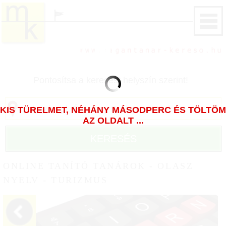
Pontosítsa a keresést helyszín szerint!
KIS TÜRELMET, NÉHÁNY MÁSODPERC ÉS TÖLTÖM
AZ OLDALT ...
KERESÉS
ONLINE TANÍTÓ TANÁROK - OLASZ
NYELV - TURIZMUS