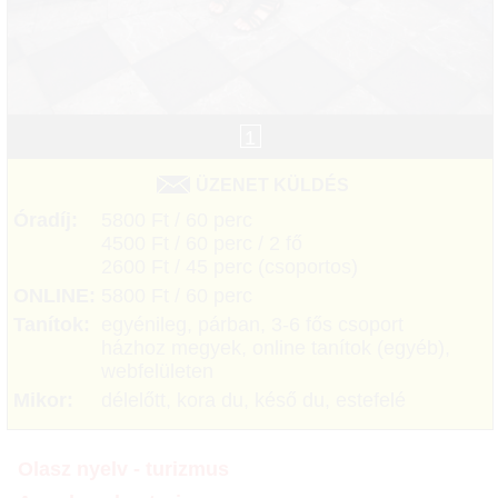
1
ÜZENET KÜLDÉS
Óradíj:
5800 Ft / 60 perc
4500 Ft / 60 perc / 2 fő
2600 Ft / 45 perc (csoportos)
ONLINE:
5800 Ft / 60 perc
Tanítok:
egyénileg, párban, 3-6 fős csoport
házhoz megyek, online tanítok (egyéb),
webfelületen
Mikor:
délelőtt, kora du, késő du, estefelé
Olasz nyelv - turizmus