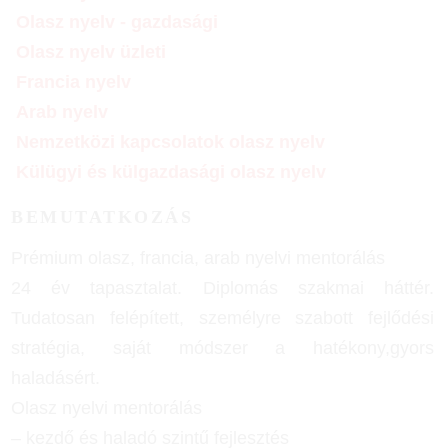
Olasz nyelv - gazdasági
Olasz nyelv üzleti
Francia nyelv
Arab nyelv
Nemzetközi kapcsolatok olasz nyelv
Külügyi és külgazdasági olasz nyelv
BEMUTATKOZÁS
Prémium olasz, francia, arab nyelvi mentorálás
24 év tapasztalat. Diplomás szakmai háttér.
Tudatosan felépített, személyre szabott fejlődési
stratégia, saját módszer a hatékony,gyors
haladásért.
Olasz nyelvi mentorálás
– kezdő és haladó szintű fejlesztés