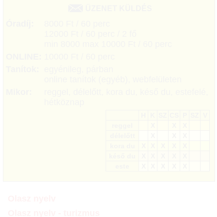
ÜZENET KÜLDÉS
Óradíj:
8000 Ft / 60 perc
12000 Ft / 60 perc / 2 fő
min 8000 max 10000 Ft / 60 perc
ONLINE:
10000 Ft / 60 perc
Tanítok:
egyénileg, párban
online tanítok (egyéb), webfelületen
Mikor:
reggel, délelőtt, kora du, késő du, estefelé,
hétköznap
H
K
SZ
CS
P
SZ
V
reggel
X
X
X
délelőtt
X
X
X
kora du
X
X
X
X
X
késő du
X
X
X
X
X
este
X
X
X
X
X
Olasz nyelv
Olasz nyelv - turizmus