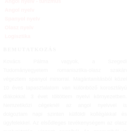
Angol nyelv - turizmus
Angol nyelv
Spanyol nyelv
Olasz nyelv
Logisztika
BEMUTATKOZÁS
Kovács Pálma vagyok, a Szegedi
Tudományegyetem romanisztika-olasz szakán
végeztem spanyol minorral. Magántanításból közel
10 éves tapasztalatom van különböző korosztályú
diákokkal. 3 évet töltöttem nyelvi környezetben.
Nemzetiközi cégeknél az angol nyelvvel is
dolgoztam napi szinten külföldi kollégákkal és
ügyfelekkel. Az elsődleges tevékenységem az olasz