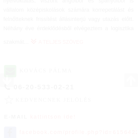
nyelvoktatás, viszont angolból és spanyolból is
vállalom középiskolások számára korrepetálást és
felnőtteknek frissítést állásinterjú vagy utazás előtt.
Néhány éve érdeklődésből elvégeztem a logisztika
szakmát
...
A TELJES SZÖVEG
KOVÁCS PÁLMA
06-20-533-02-21
☆
KEDVENCNEK JELÖLÉS
E-MAIL
kattintson ide!
facebook.com/profile.php?id=615642