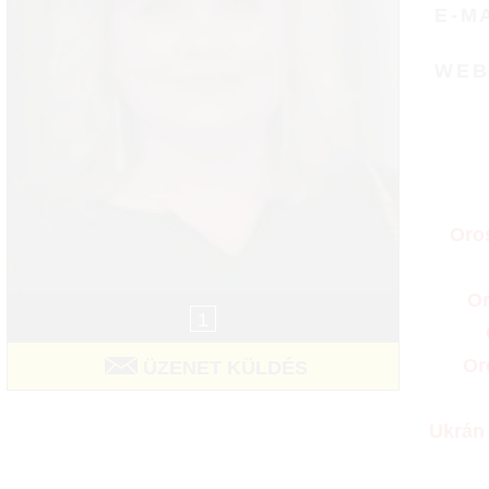
E-M
WE
Oros
Or
1
Or
ÜZENET KÜLDÉS
Ukrán 