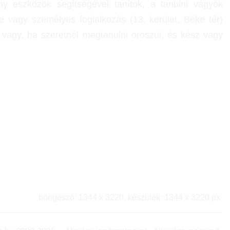
y eszközök segítségével tanítok, a tanulni vágyók
e vagy személyes foglalkozás (13. kerület, Béke tér)
vagy, ha szeretnél megtanulni oroszul, és kész vagy
0
böngésző: 1344 x 3220, készülék: 1344 x 3220 px