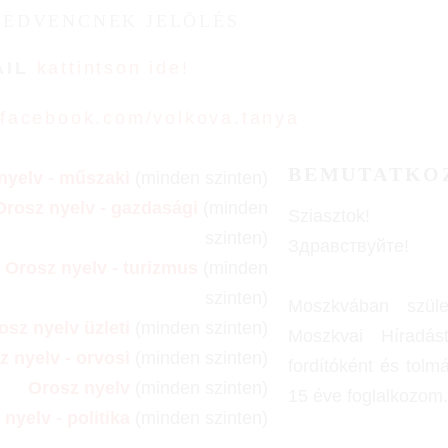
KEDVENCNEK JELÖLÉS
AIL
kattintson ide!
facebook.com/volkova.tanya
BEMUTATKO
nyelv - műszaki
(minden szinten)
Orosz nyelv - gazdasági
(minden
Sziasztok!
szinten)
Здравствуйте!
Orosz nyelv - turizmus
(minden
szinten)
Moszkvában szül
osz nyelv üzleti
(minden szinten)
Moszkvai Híradás
z nyelv - orvosi
(minden szinten)
fordítóként és tolm
Orosz nyelv
(minden szinten)
15 éve foglalkozom.
nyelv - politika
(minden szinten)