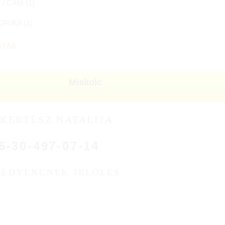
/ CAM (
1
)
ORIKA (
3
)
GYAK
Miskolc
KERTÉSZ NATALIJA
6-30-497-07-14
KEDVENCNEK JELÖLÉS