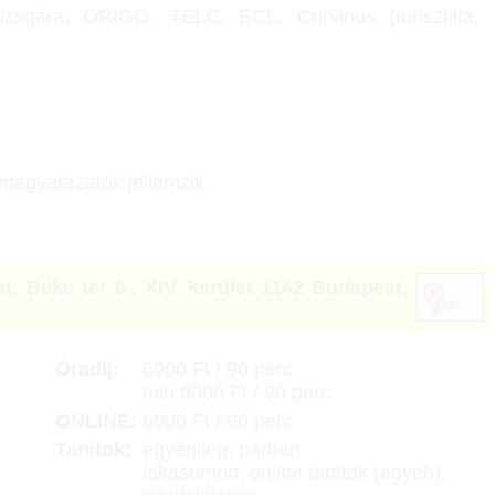
vizsgára, ORIGO, TELC, ECL, Corvinus (turisztika,
s magyarázatok jellemzik.
t, Béke tér 6.
,
XIV. kerület 1142 Budapest,
Óradíj:
6000 Ft / 90 perc
min 5000 Ft / 90 perc
ONLINE:
6000 Ft / 90 perc
Tanítok:
egyénileg, párban
lakásomon, online tanítok (egyéb),