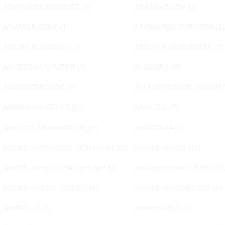
ADATBÁZIS KEZELÉS (
1
)
ADATBÁZISOK (
3
)
ADATELEMZÉS (
1
)
ADOBE ILLUSTRATOR (
1
ADOBE INDESIGN (
1
)
ADÓZÁSI ISMERETEK (
3
)
AKUSZTIKUS GITÁR (
2
)
ALGEBRA (
6
)
ALGORITMUSOK (
1
)
ÁLLAMPOLGÁRI ISMERET
AMERIKANISZTIKA (
1
)
ANALÍZIS (
7
)
ANALÓG ÁRAMKÖRÖK (
1
)
ANATÓMIA (
1
)
ANGOL IRODALOM, TÖRTÉNELEM (
2
ANGOL NYELV (
)
11
)
ANGOL NYELV - GAZDASÁGI (
2
)
ANGOL NYELV - TURIZMU
ANGOL NYELV - ÜZLETI (
1
)
ANGOL NYELVÉSZET (
1
)
ANIMÁCIÓ (
1
)
ARAB NYELV (
1
)