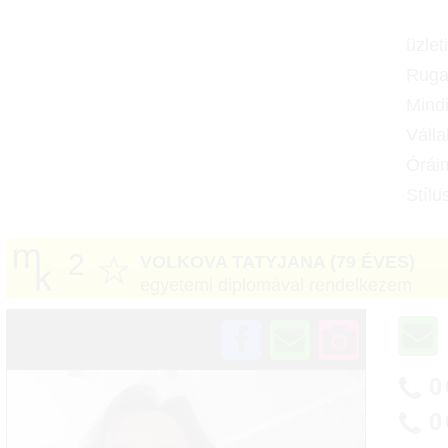
üzlet
Rugal
Mindi
Válla
Óráim
Stíl
2
☆
VOLKOVA TATYJANA
(79 ÉVES)
egyetemi diplomával rendelkezem
0
0