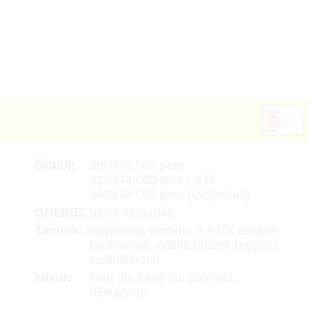
Óradíj:
3800 Ft / 60 perc
3200 Ft / 60 perc / 2 fő
3000 Ft / 60 perc (csoportos)
ONLINE:
nincs megadva
Tanítok:
egyénileg, párban, 3-6 fős csoport
lakásomon, online tanítok (egyéb),
webfelületen
Mikor:
kora du, késő du, estefelé,
hétköznap