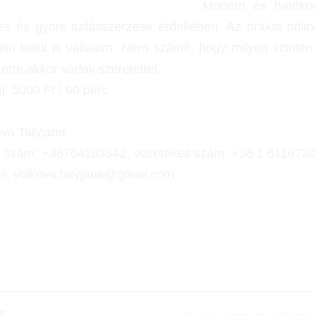
Modern és hatékon
res és gyors tudásszerzése érdekében. Az órákat onlin
ein belül is vállalom. Nem számít, hogy milyen szinten
 érte akkor várlak szeretettel.
j: 5000 Ft / 90 perc
ova Tatyjana
l szám: +36704203342, vezetékes szám: +36 1 611673
il: volkova.tatyjana@gmail.com