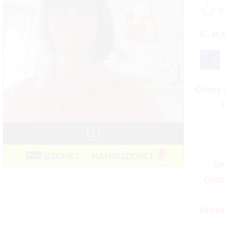
☆
E-M
Orosz 
1
ÜZENET
HANGÜZENET
Or
Oros
Orosz 