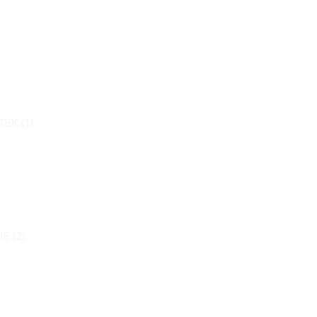
)
EK (
1
)
S (
2
)