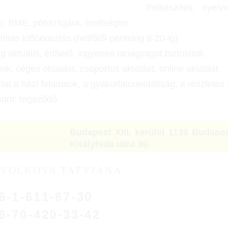
Felkészítek: nyelv
i), BME, pótvizsgára, érettségire
mas időbeosztás (hétfőtől péntekig 8-20-ig)
g aktuális, érthető, ingyenes tanagyagot biztosítok.
lok: céges oktatást, csoportos oktatást, online oktatást
at a házi feladatok, a gyakorlatorientáltság, a részlete
usom: tegeződő
Budapest XIII. kerület 1139 Budapes
Királyhida utca 30
VOLKOVA TATYJANA
6-1-611-67-30
6-70-420-33-42