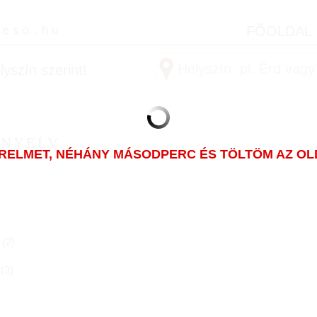
FŐOLDAL
yszín szerint!
 NYELV
ÜRELMET, NÉHÁNY MÁSODPERC ÉS TÖLTÖM AZ OLDA
(
2
)
(
3
)