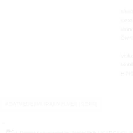
sike
keret
tenni
Óradí
Volk
Mobi
E-ma
ADATVÉDELMI IRÁNYELVEK (GDPR)
|
Design & programming : Aladin Web