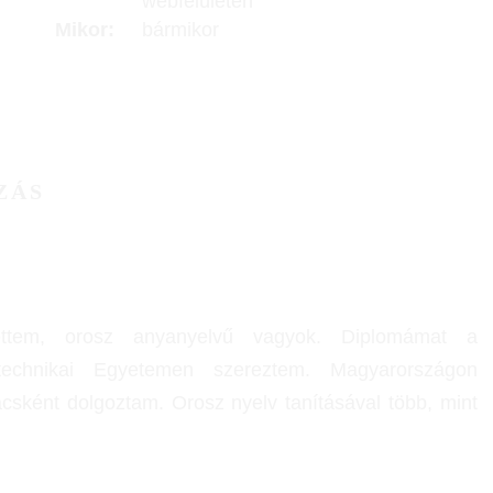
webfelületen
Mikor:
bármikor
ZÁS
ettem, orosz anyanyelvű vagyok. Diplomámat a
technikai Egyetemen szereztem. Magyarországon
ácsként dolgoztam. Orosz nyelv tanításával több, mint