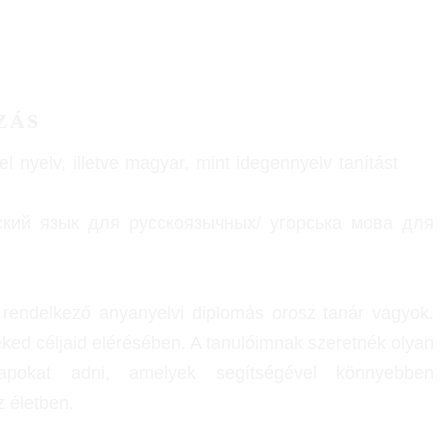
ZÁS
l nyelv, illetve magyar, mint idegennyelv tanítást
кий язык для русскоязычных/ угорська мова для
rendelkező anyanyelvi diplomás orosz tanár vagyok.
ed céljaid elérésében. A tanulóimnak szeretnék olyan
alapokat adni, amelyek segítségével könnyebben
 életben.