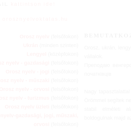
AIL
kattintson ide!
B
orosznyelvoktatas.hu
BEMUTATKO
Orosz nyelv
(felsőfokon)
Ukrán
(minden szinten)
Orosz, ukrán, lengye
Lengyel
(középfokon)
vállalok.
z nyelv - gazdasági
(felsőfokon)
Преподаю венгерс
Orosz nyelv - jogi
(felsőfokon)
початківців
osz nyelv - műszaki
(felsőfokon)
Orosz nyelv - orvosi
(felsőfokon)
Nagy tapasztalattal
osz nyelv - turizmus
(felsőfokon)
Örömmel segítek nek
Orosz nyelv üzleti
(felsőfokon)
stabil elméleti 
nyelv-gazdasági, jogi, műszaki,
boldogulnak majd az
orvosi
(felsőfokon)