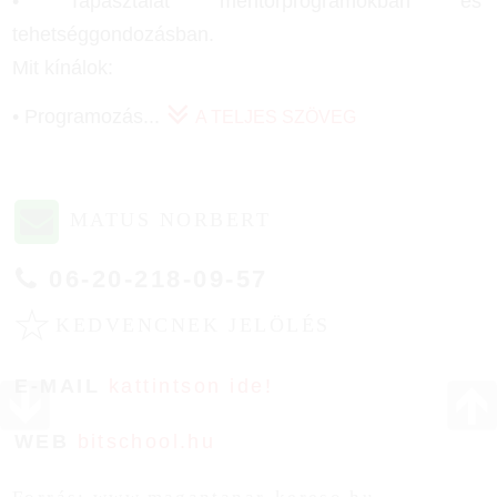
• Tapasztalat mentorprogramokban és
tehetséggondozásban.
Mit kínálok:
• Programozás
...
A TELJES SZÖVEG
MATUS NORBERT
06-20-218-09-57
☆
KEDVENCNEK JELÖLÉS
E-MAIL
kattintson ide!
WEB
bitschool.hu