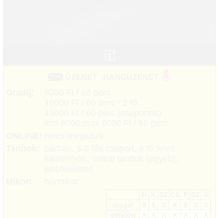
1
ÜZENET
HANGÜZENET
Óradíj:
8000 Ft / 60 perc
16000 Ft / 60 perc / 2 fő
16000 Ft / 60 perc (csoportos)
min 8000 max 9000 Ft / 60 perc
ONLINE:
nincs megadva
Tanítok:
párban, 3-6 fős csoport, 6 fő felett
lakásomon, online tanítok (egyéb),
webfelületen
Mikor:
bármikor
H
K
SZ
CS
P
SZ
V
reggel
X
X
X
X
X
X
X
délelőtt
X
X
X
X
X
X
X