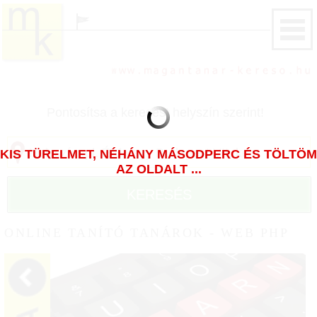
Pontosítsa a keresést helyszín szerint!
KIS TÜRELMET, NÉHÁNY MÁSODPERC ÉS TÖLTÖM
AZ OLDALT ...
KERESÉS
ONLINE TANÍTÓ TANÁROK - WEB PHP