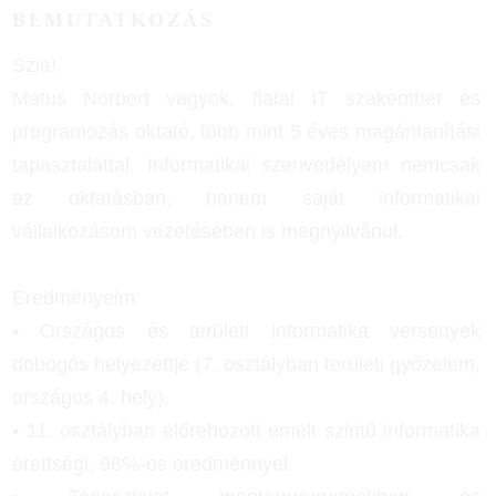
BEMUTATKOZÁS
Szia!
Matus Norbert vagyok, fiatal IT szakember és
programozás oktató, több mint 5 éves magántanítási
tapasztalattal. Informatikai szenvedélyem nemcsak
az oktatásban, hanem saját informatikai
vállalkozásom vezetésében is megnyilvánul.
Eredményeim:
• Országos és területi informatika versenyek
dobogós helyezettje (7. osztályban területi győzelem,
országos 4. hely).
• 11. osztályban előrehozott emelt szintű informatika
érettségi, 96%-os eredménnyel.