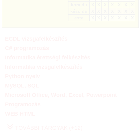
kora du
X
X
X
X
X
X
X
késő du
X
X
X
X
X
X
X
este
X
X
X
X
X
X
X
ECDL vizsgafelkészítés
C# programozás
Informatika érettségi felkészítés
Informatika vizsgafelkészítés
Python nyelv
MySQL, SQL
Microsoft Office, Word, Excel, Powerpoint
Programozás
WEB HTML
TOVÁBBI TÁRGYAK (+12)