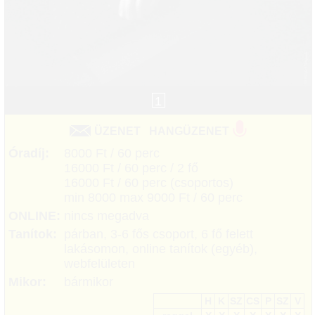
1
ÜZENET
HANGÜZENET
Óradíj:
8000 Ft / 60 perc
16000 Ft / 60 perc / 2 fő
16000 Ft / 60 perc (csoportos)
min 8000 max 9000 Ft / 60 perc
ONLINE:
nincs megadva
Tanítok:
párban, 3-6 fős csoport, 6 fő felett
lakásomon, online tanítok (egyéb),
webfelületen
Mikor:
bármikor
H
K
SZ
CS
P
SZ
V