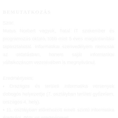
BEMUTATKOZÁS
Szia!
Matus Norbert vagyok, fiatal IT szakember és
programozás oktató, több mint 5 éves magántanítási
tapasztalattal. Informatikai szenvedélyem nemcsak
az oktatásban, hanem saját informatikai
vállalkozásom vezetésében is megnyilvánul.
Eredményeim:
• Országos és területi informatika versenyek
dobogós helyezettje (7. osztályban területi győzelem,
országos 4. hely).
• 11. osztályban előrehozott emelt szintű informatika
érettségi, 96%-os eredménnyel.