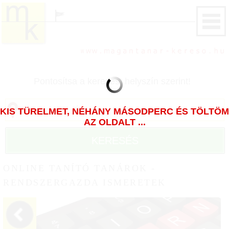
Pontosítsa a keresést helyszín szerint!
KIS TÜRELMET, NÉHÁNY MÁSODPERC ÉS TÖLTÖM
AZ OLDALT ...
KERESÉS
ONLINE TANÍTÓ TANÁROK -
RENDSZERGAZDA ISMERETEK