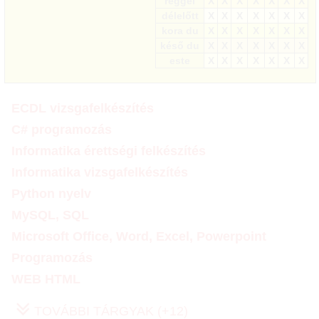
reggel
X
X
X
X
X
X
X
délelőtt
X
X
X
X
X
X
X
kora du
X
X
X
X
X
X
X
késő du
X
X
X
X
X
X
X
este
X
X
X
X
X
X
X
ECDL vizsgafelkészítés
C# programozás
Informatika érettségi felkészítés
Informatika vizsgafelkészítés
Python nyelv
MySQL, SQL
Microsoft Office, Word, Excel, Powerpoint
Programozás
WEB HTML
TOVÁBBI TÁRGYAK (+12)