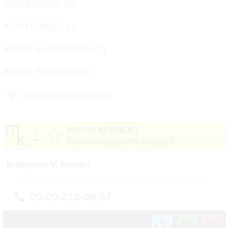
ADATBÁZISOK (
3
)
ADATELEMZÉS (
1
)
ADOBE ILLUSTRATOR (
1
)
ADOBE INDESIGN (
1
)
TOVÁBBI TANTÁRGYAK
☆
MATUS NORBERT
1
főiskolai/egyetemi hallgató
Budapest V. kerület
06-20-218-09-57