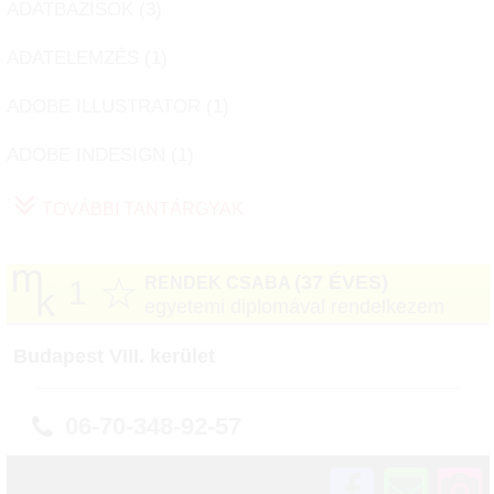
ADATBÁZISOK (
3
)
ADATELEMZÉS (
1
)
ADOBE ILLUSTRATOR (
1
)
ADOBE INDESIGN (
1
)
TOVÁBBI TANTÁRGYAK
☆
(37 ÉVES)
RENDEK CSABA
1
egyetemi diplomával rendelkezem
Budapest VIII. kerület
06-70-348-92-57