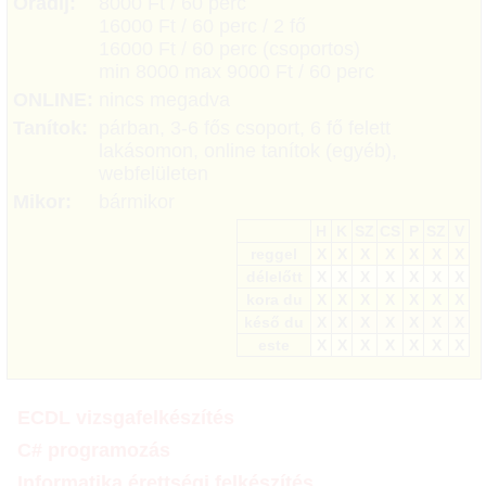
Óradíj:
8000 Ft / 60 perc
16000 Ft / 60 perc / 2 fő
16000 Ft / 60 perc (csoportos)
min 8000 max 9000 Ft / 60 perc
ONLINE:
nincs megadva
Tanítok:
párban, 3-6 fős csoport, 6 fő felett
lakásomon, online tanítok (egyéb),
webfelületen
Mikor:
bármikor
H
K
SZ
CS
P
SZ
V
reggel
X
X
X
X
X
X
X
délelőtt
X
X
X
X
X
X
X
kora du
X
X
X
X
X
X
X
késő du
X
X
X
X
X
X
X
este
X
X
X
X
X
X
X
ECDL vizsgafelkészítés
C# programozás
Informatika érettségi felkészítés