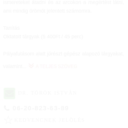
ismereteket átadni és az arcokon a megértést látni,
ami mindig örömöt jelentett számomra.
Tanítás
Oktatott tárgyak (5 400Ft / 45 perc)
Pályafutásom alatt jórészt gépész alapozó tárgyakat,
valamint
...
A TELJES SZÖVEG
DR. TÖRÖK ISTVÁN
06-20-823-63-89
☆
KEDVENCNEK JELÖLÉS