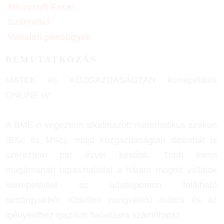
Microsoft Excel
Számvitel
Vállalati pénzügyek
BEMUTATKOZÁS
MATEK és KÖZGAZDASÁGTAN korrepetálás
ONLINE is!
A BME-n végeztem alkalmazott matematikus szakon
(BSc és MSc), majd közgazdaságtan diplomát is
szereztem pár évvel később. Több évnyi
magántanári tapasztalattal a hátam mögött vállalok
korrepetálást az adatlapomon található
tantárgyakból. Kötetlen hangvételű órákra és az
igényeidhez igazított haladásra számíthatsz.