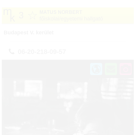
☆
MATUS NORBERT
3
főiskolai/egyetemi hallgató
Budapest V. kerület
06-20-218-09-57