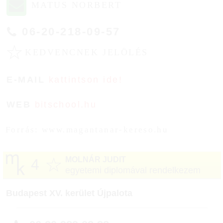
MATUS NORBERT
06-20-218-09-57
☆
KEDVENCNEK JELÖLÉS
E-MAIL
kattintson ide!
WEB
bitschool.hu
Forrás: www.magantanar-kereso.hu
☆
MOLNÁR JUDIT
4
egyetemi diplomával rendelkezem
Budapest XV. kerület Újpalota