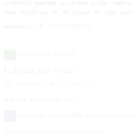
középszintű érettségi. Ha sikeres vizsgát szeretnél
tenni egyetemen az Informatika és világ nevű
tantárgyból,
...
A TELJES SZÖVEG
HORVÁTH TÜNDE
06-20-927-49-96
☆
KEDVENCNEK JELÖLÉS
E-MAIL
kattintson ide!
facebook.com/profile.php?id=100012
Forrás: www.magantanar-kereso.hu