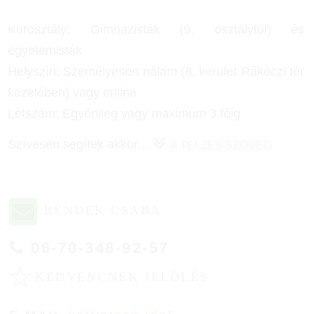
Korosztály: Gimnazisták (9. osztálytól) és
egyetemisták
Helyszín: Személyesen nálam (8. kerület Rákóczi tér
közelében) vagy online
Létszám: Egyénileg vagy maximum 3 főig
Szívesen segítek akkor
...
A TELJES SZÖVEG
RENDEK CSABA
06-70-348-92-57
☆
KEDVENCNEK JELÖLÉS