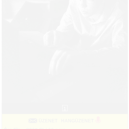
1
ÜZENET
HANGÜZENET