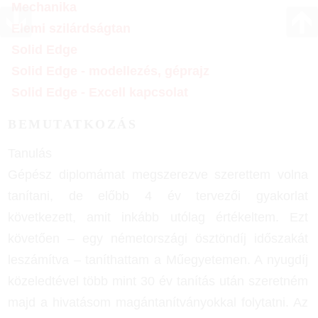
Mechanika
Elemi szilárdságtan
Solid Edge
Solid Edge - modellezés, géprajz
Solid Edge - Excell kapcsolat
BEMUTATKOZÁS
Tanulás
Gépész diplomámat megszerezve szerettem volna
tanítani, de előbb 4 év tervezői gyakorlat
következett, amit inkább utólag értékeltem. Ezt
követően – egy németországi ösztöndíj időszakát
leszámítva – taníthattam a Műegyetemen. A nyugdíj
közeledtével több mint 30 év tanítás után szeretném
majd a hivatásom magántanítványokkal folytatni. Az