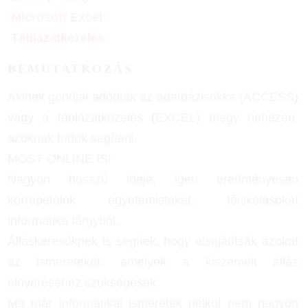
Microsoft Excel
Táblázatkezelés
BEMUTATKOZÁS
Akinek gondjai adódtak az adatbázisokka (ACCESS)
vagy a táblázatkezelés (EXCEL) megy nehezen,
azoknak tudok segíteni.
MOST ONLINE IS!
Nagyon hosszú ideje, igen eredményesen
korrepetálok egyetemistákat, főiskolásokat
informatika tárgyból.
Álláskeresőknek is segítek, hogy elsajátítsák azokat
az ismereteket, amelyek a kiszemelt állás
elnyeréséhez szükségesek.
Ma már informatikai ismeretek nélkül nem nagyon