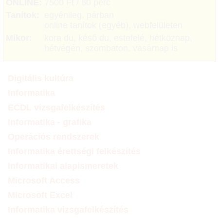
ONLINE:
7500 Ft / 60 perc
Tanítok:
egyénileg, párban
online tanítok (egyéb), webfelületen
Mikor:
kora du, késő du, estefelé, hétköznap,
hétvégén, szombaton, vasárnap is
Digitális kultúra
Informatika
ECDL vizsgafelkészítés
Informatika - grafika
Operációs rendszerek
Informatika érettségi felkészítés
Informatikai alapismeretek
Microsoft Access
Microsoft Excel
Informatika vizsgafelkészítés