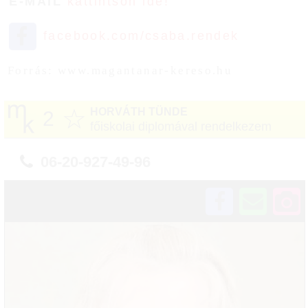
E-MAIL
kattintson ide!
facebook.com/csaba.rendek
Forrás: www.magantanar-kereso.hu
☆
HORVÁTH TÜNDE
2
főiskolai diplomával rendelkezem
06-20-927-49-96