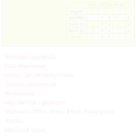
H
K
SZ
CS
P
SZ
V
reggel
délelőtt
X
X
X
X
kora du
X
X
X
késő du
X
X
X
este
X
X
Ábrázoló geometria
FEM végeselem
Fizika - ált. és középiskola
Géprajz, gépelemek
Matematika
Műszaki rajz - gépészet
Microsoft Office, Word, Excel, Powerpoint
Statika
Microsoft Excel