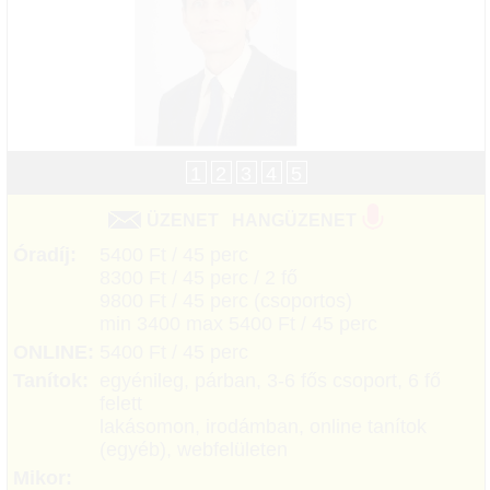
1
2
3
4
5
ÜZENET
HANGÜZENET
Óradíj:
5400 Ft / 45 perc
8300 Ft / 45 perc / 2 fő
9800 Ft / 45 perc (csoportos)
min 3400 max 5400 Ft / 45 perc
ONLINE:
5400 Ft / 45 perc
Tanítok:
egyénileg, párban, 3-6 fős csoport, 6 fő
felett
lakásomon, irodámban, online tanítok
(egyéb), webfelületen
Mikor: