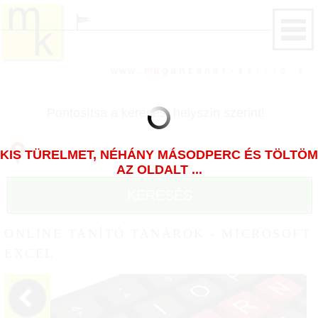
Pontosítsa a keresést helyszín szerint!
KIS TÜRELMET, NÉHÁNY MÁSODPERC ÉS TÖLTÖM
AZ OLDALT ...
KERESÉS
ONLINE TANÍTÓ TANÁROK - MICROSOFT
EXCEL