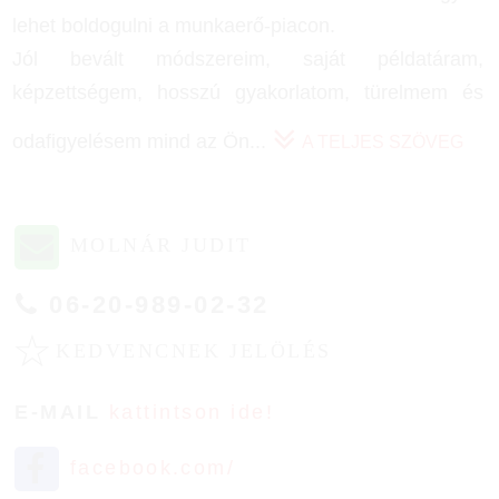
lehet boldogulni a munkaerő-piacon.
Jól bevált módszereim, saját példatáram,
képzettségem, hosszú gyakorlatom, türelmem és
odafigyelésem mind az Ön
...
A TELJES SZÖVEG
MOLNÁR JUDIT
06-20-989-02-32
☆
KEDVENCNEK JELÖLÉS
E-MAIL
kattintson ide!
facebook.com/