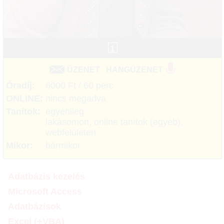
1
ÜZENET
HANGÜZENET
Óradíj:
6000 Ft / 60 perc
ONLINE:
nincs megadva
Tanítok:
egyénileg
lakásomon, online tanítok (egyéb),
webfelületen
Mikor:
bármikor
Adatbázis kezelés
Microsoft Access
Adatbázisok
Excel (+VBA)