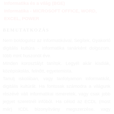
Informatika és a világ (BGE)
Informatika - MICROSOFT OFFICE, WORD,
EXCEL, POWER
BEMUTATKOZÁS
Nem boldogulsz az informatikával. Segítek. Gyakorló
digitális kultúra - informatika tanárként dolgozom,
több mint huszonöt éve.
Minden korosztályt tanítok. Legyél akár kisdiák,
középiskolás, felnőtt, egyetemista.
Tanulj iskolában, vagy tanfolyamon informatikát,
digitális kultúrát. Ha fontosak számodra a világunk
részévé vált informatikai ismeretek, vagy csak jobb
jegyet szeretnél infóból. Ha célod az ECDL (most
már) ICDL bizonyítvány megszerzése, vagy