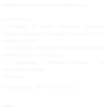
vállalkozásom vezetésében is megnyilvánul.
Eredményeim:
• Országos és területi informatika versenyek
dobogós helyezettje (7. osztályban területi győzelem,
országos 4. hely).
• 11. osztályban előrehozott emelt szintű informatika
érettségi, 96%-os eredménnyel.
• Tapasztalat mentorprogramokban és
tehetséggondozásban.
Mit kínálok:
• Programozás
...
A TELJES SZÖVEG