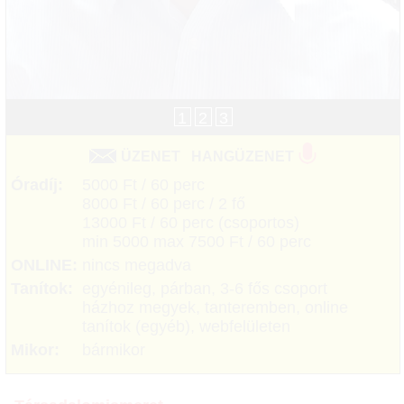
1
2
3
ÜZENET
HANGÜZENET
Óradíj:
5000 Ft / 60 perc
8000 Ft / 60 perc / 2 fő
13000 Ft / 60 perc (csoportos)
min 5000 max 7500 Ft / 60 perc
ONLINE:
nincs megadva
Tanítok:
egyénileg, párban, 3-6 fős csoport
házhoz megyek, tanteremben, online
tanítok (egyéb), webfelületen
Mikor:
bármikor