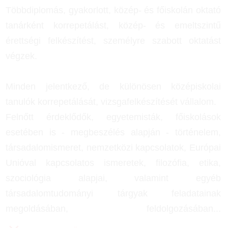
Többdiplomás, gyakorlott, közép- és főiskolán oktató
tanárként korrepetálást, közép- és emeltszintű
érettségi felkészítést, személyre szabott oktatást
végzek.
Minden jelentkező, de különösen középiskolai
tanulók korrepetálását, vizsgafelkészítését vállalom.
Felnőtt érdeklődők, egyetemisták, főiskolások
esetében is - megbeszélés alapján - történelem,
társadalomismeret, nemzetközi kapcsolatok, Európai
Unióval kapcsolatos ismeretek, filozófia, etika,
szociológia alapjai, valamint egyéb
társadalomtudományi tárgyak feladatainak
megoldásában, feldolgozásában
...