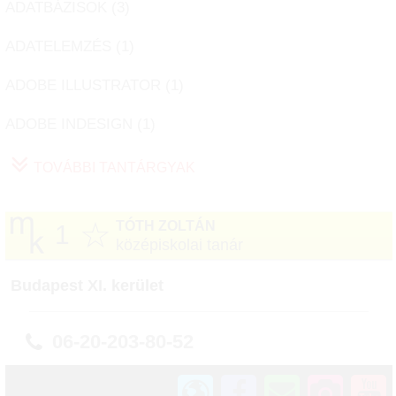
ADATBÁZISOK (
3
)
ADATELEMZÉS (
1
)
ADOBE ILLUSTRATOR (
1
)
ADOBE INDESIGN (
1
)
TOVÁBBI TANTÁRGYAK
☆
TÓTH ZOLTÁN
1
középiskolai tanár
Budapest XI. kerület
06-20-203-80-52