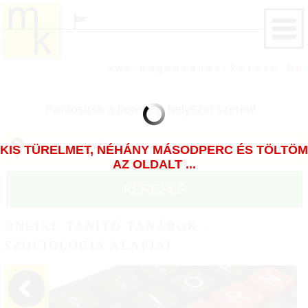
Pontosítsa a keresést helyszín szerint!
KIS TÜRELMET, NÉHÁNY MÁSODPERC ÉS TÖLTÖM
AZ OLDALT ...
KERESÉS
ONLINE TANÍTÓ TANÁROK -
SZOCIOLÓGIA ALAPJAI