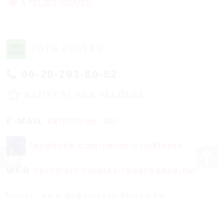
A TELJES SZÖVEG
TÓTH ZOLTÁN
06-20-203-80-52
☆
KEDVENCNEK JELÖLÉS
E-MAIL
kattintson ide!
facebook.com/cerveterioktatas
WEB
cerveteri-oktatas-tanacsadas.hu/
Forrás: www.magantanar-kereso.hu