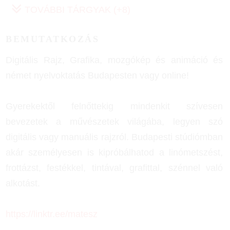
TOVÁBBI TÁRGYAK (+8)
BEMUTATKOZÁS
Digitális Rajz, Grafika, mozgókép és animáció és
német nyelvoktatás Budapesten vagy online!
Gyerekektől felnőttekig mindenkit szívesen
bevezetek a művészetek világába, legyen szó
digitális vagy manuális rajzról. Budapesti stúdiómban
akár személyesen is kipróbálhatod a linómetszést,
frottázst, festékkel, tintával, grafittal, szénnel való
alkotást.
https://linktr.ee/matesz