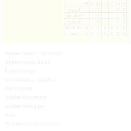
H
K
SZ
CS
P
SZ
V
reggel
X
X
X
délelőtt
X
X
X
kora du
X
X
X
késő du
X
X
X
X
X
X
X
este
X
X
X
X
X
X
X
Német nyelv - turizmus
Német nyelv üzleti
Német nyelv
Informatika - grafika
Photoshop
Adobe Illustrator
Adobe Indesign
Rajz
Weboldal szerkesztés