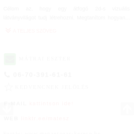
Célom az, hogy egy átfogó 2d-s vizuális
látványvilágot tudj létrehozni. Megtanítom hogyan
...
A TELJES SZÖVEG
MÁTRAI ESZTER
06-70-391-61-61
☆
KEDVENCNEK JELÖLÉS
E-MAIL
kattintson ide!
WEB
linktr.ee/matesz
Forrás: www.magantanar-kereso.hu