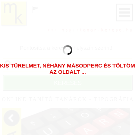
Pontosítsa a keresést helyszín szerint!
KIS TÜRELMET, NÉHÁNY MÁSODPERC ÉS TÖLTÖM
AZ OLDALT ...
KERESÉS
ONLINE TANÍTÓ TANÁROK - TIPOGRÁFIA