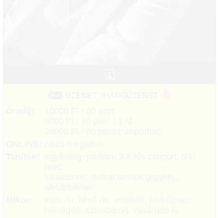
1
ÜZENET
HANGÜZENET
Óradíj:
10000 Ft / 60 perc
6000 Ft / 60 perc / 2 fő
20000 Ft / 60 perc (csoportos)
ONLINE:
nincs megadva
Tanítok:
egyénileg, párban, 3-6 fős csoport, 6 fő
felett
lakásomon, online tanítok (egyéb),
webfelületen
Mikor:
kora du, késő du, estefelé, hétköznap,
hétvégén, szombaton, vasárnap is