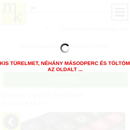
Pontosítsa a keresést helyszín szerint!
KIS TÜRELMET, NÉHÁNY MÁSODPERC ÉS TÖLTÖM
AZ OLDALT ...
KERESÉS
ONLINE TANÍTÓ TANÁROK -
PIACKUTATÁS