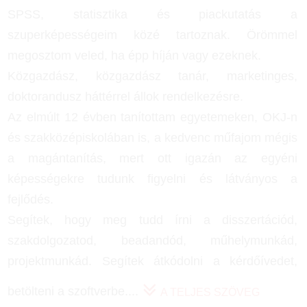
SPSS, statisztika és piackutatás a
szuperképességeim közé tartoznak. Örömmel
megosztom veled, ha épp híján vagy ezeknek.
Közgazdász, közgazdász tanár, marketinges,
doktorandusz háttérrel állok rendelkezésre.
Az elmúlt 12 évben tanítottam egyetemeken, OKJ-n
és szakközépiskolában is, a kedvenc műfajom mégis
a magántanítás, mert ott igazán az egyéni
képességekre tudunk figyelni és látványos a
fejlődés.
Segítek, hogy meg tudd írni a disszertációd,
szakdolgozatod, beadandód, műhelymunkád,
projektmunkád. Segítek átkódolni a kérdőívedet,
betölteni a szoftverbe.
...
A TELJES SZÖVEG