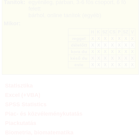
Tanítok:
egyénileg, párban, 3-6 fős csoport, 6 fő
felett
bárhol, online tanítok (egyéb)
Mikor:
H
K
SZ
CS
P
SZ
V
reggel
X
X
X
X
X
X
X
délelőtt
X
X
X
X
X
X
X
kora du
X
X
X
X
X
X
X
késő du
X
X
X
X
X
X
X
este
X
X
X
X
X
X
X
Statisztika
Excel (+VBA)
SPSS Statistics
Piac- és közvéleménykutatás
Piackutatás
Biometria, biomatematika