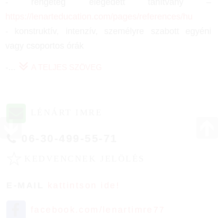
- rengeteg elégedett tanítvány –
https://lenarteducation.com/pages/references/hu
- konstruktív, intenzív, személyre szabott egyéni
vagy csoportos órák
-
...
A TELJES SZÖVEG
LÉNÁRT IMRE
06-30-499-55-71
☆
KEDVENCNEK JELÖLÉS
E-MAIL
kattintson ide!
facebook.com/lenartimre77