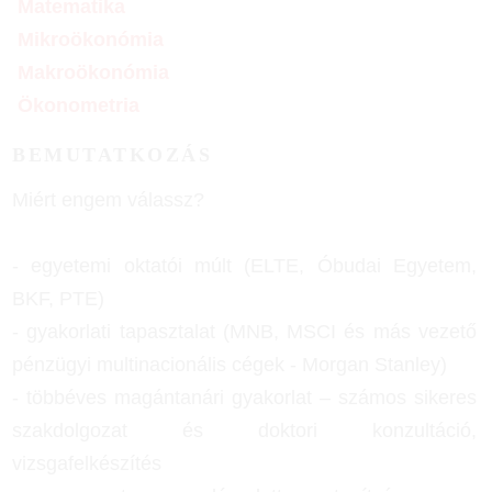
Matematika
Mikroökonómia
Makroökonómia
Ökonometria
BEMUTATKOZÁS
Miért engem válassz?
- egyetemi oktatói múlt (ELTE, Óbudai Egyetem,
BKF, PTE)
- gyakorlati tapasztalat (MNB, MSCI és más vezető
pénzügyi multinacionális cégek - Morgan Stanley)
- többéves magántanári gyakorlat – számos sikeres
szakdolgozat és doktori konzultáció,
vizsgafelkészítés