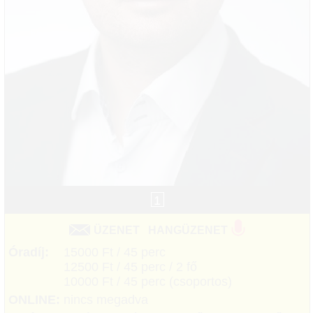
1
ÜZENET
HANGÜZENET
Óradíj:
15000 Ft / 45 perc
12500 Ft / 45 perc / 2 fő
10000 Ft / 45 perc (csoportos)
ONLINE:
nincs megadva