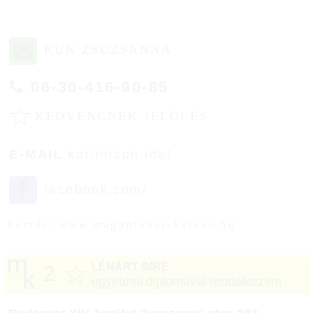
KUN ZSUZSANNA
06-30-416-90-85
☆
KEDVENCNEK JELÖLÉS
E-MAIL
kattintson ide!
facebook.com/
Forrás: www.magantanar-kereso.hu
☆
LÉNÁRT IMRE
2
egyetemi diplomával rendelkezem