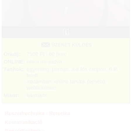
1
ÜZENET KÜLDÉS
Óradíj:
7500 Ft / 60 perc
ONLINE:
nincs megadva
Tanítok:
egyénileg, párban, 3-6 fős csoport, 6 fő
felett
irodámban, online tanítok (egyéb),
webfelületen
Mikor:
bármikor
Beszédtechnika - Retorika
Kommunikáció
Beszédtechnika