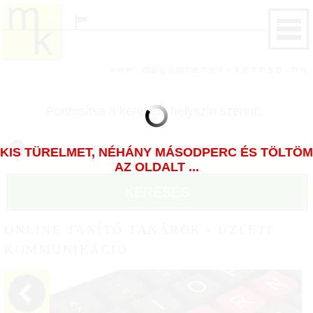
Pontosítsa a keresést helyszín szerint!
KIS TÜRELMET, NÉHÁNY MÁSODPERC ÉS TÖLTÖM
AZ OLDALT ...
KERESÉS
ONLINE TANÍTÓ TANÁROK - ÜZLETI
KOMMUNIKÁCIÓ