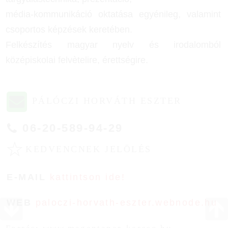
média-kommunikáció oktatása egyénileg, valamint
csoportos képzések keretében.
Felkészítés magyar nyelv és irodalomból
középiskolai felvètelire, érettségire.
PÁLÓCZI HORVÁTH ESZTER
06-20-589-94-29
☆
KEDVENCNEK JELÖLÉS
E-MAIL
kattintson ide!
WEB
paloczi-horvath-eszter.webnode.hu