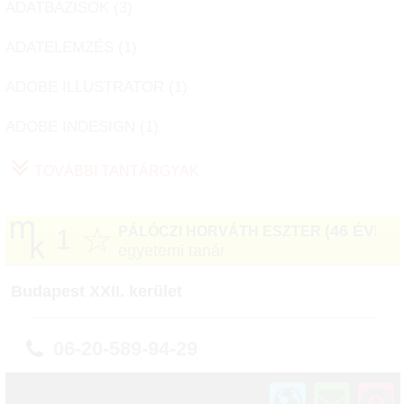
ADATBÁZISOK (
3
)
ADATELEMZÉS (
1
)
ADOBE ILLUSTRATOR (
1
)
ADOBE INDESIGN (
1
)
TOVÁBBI TANTÁRGYAK
☆
(46 ÉVES)
PÁLÓCZI HORVÁTH ESZTER
1
egyetemi tanár
Budapest XXII. kerület
06-20-589-94-29