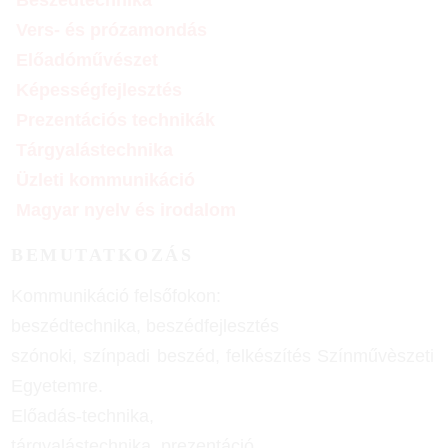
Vers- és prózamondás
Előadóművészet
Képességfejlesztés
Prezentációs technikák
Tárgyalástechnika
Üzleti kommunikáció
Magyar nyelv és irodalom
BEMUTATKOZÁS
Kommunikáció felsőfokon:
beszédtechnika, beszédfejlesztés
szónoki, színpadi beszéd, felkészítés Színművèszeti
Egyetemre.
Előadás-technika,
tárgyalástechnika, prezentáció,