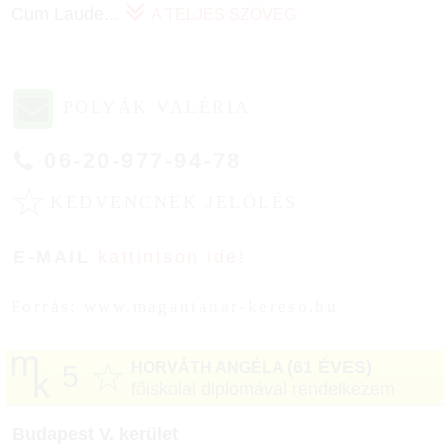
Cum Laude
...
A TELJES SZÖVEG
POLYÁK VALÉRIA
06-20-977-94-78
☆
KEDVENCNEK JELÖLÉS
E-MAIL
kattintson ide!
Forrás: www.magantanar-kereso.hu
☆
(61 ÉVES)
HORVÁTH ANGÉLA
5
főiskolai diplomával rendelkezem
Budapest V. kerület