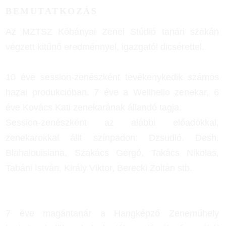
BEMUTATKOZÁS
Az MZTSZ Kőbányai Zenei Stúdió tanári szakán
végzett kitűnő eredménnyel, igazgatói dicsérettel.
10 éve session-zenészként tevékenykedik számos
hazai produkcióban. 7 éve a Wellhello zenekar, 6
éve Kovács Kati zenekarának állandó tagja.
Session-zenészként az alábbi előadókkal,
zenekarokkal állt színpadon: Dzsudló, Desh,
Blahalouisiana, Szakács Gergő, Takács Nikolas,
Tabáni István, Király Viktor, Berecki Zoltán stb.
7 éve magántanár a Hangképző Zeneműhely