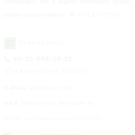
Lehetőségem volt a legjobb énekesektől tanulni,
számos kurzuson vettem
...
A TELJES SZÖVEG
FARKAS JUDIT
06-30-869-29-25
☆
KEDVENCNEK JELÖLÉS
E-MAIL
kattintson ide!
WEB
farkas-judit.webnode.hu
Forrás: www.magantanar-kereso.hu