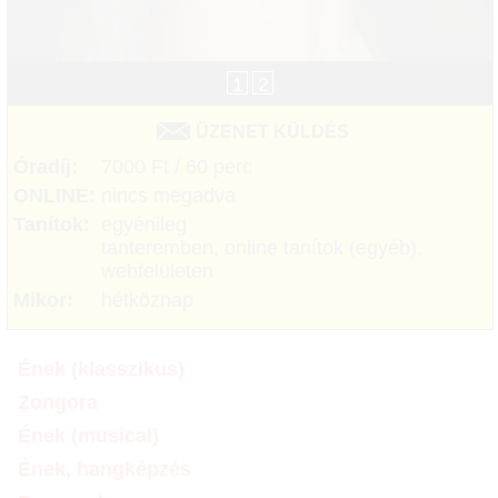
1
2
ÜZENET KÜLDÉS
Óradíj:
7000 Ft / 60 perc
ONLINE:
nincs megadva
Tanítok:
egyénileg
tanteremben, online tanítok (egyéb),
webfelületen
Mikor:
hétköznap
Ének (klasszikus)
Zongora
Ének (musical)
Ének, hangképzés