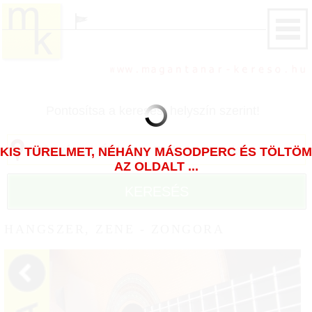
Pontosítsa a keresést helyszín szerint!
KIS TÜRELMET, NÉHÁNY MÁSODPERC ÉS TÖLTÖM
AZ OLDALT ...
KERESÉS
HANGSZER, ZENE - ZONGORA