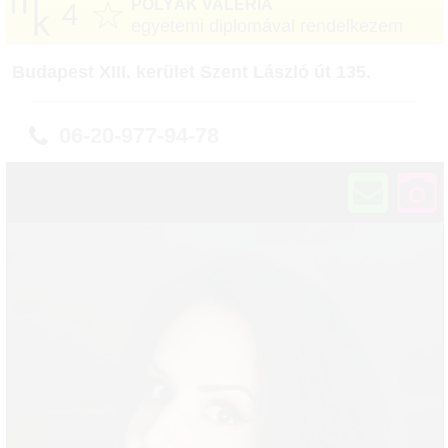
☆
POLYÁK VALÉRIA
4
egyetemi diplomával rendelkezem
Budapest XIII. kerület Szent László út 135.
06-20-977-94-78