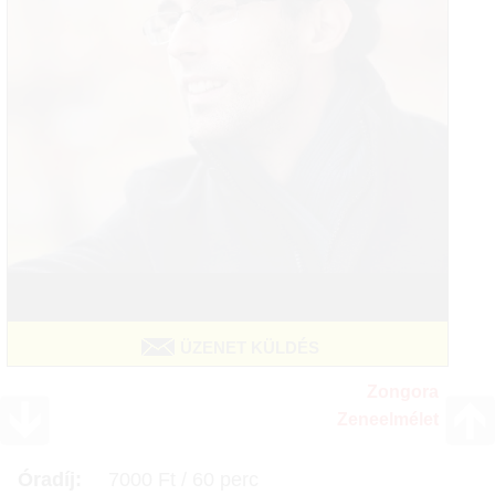
ÜZENET KÜLDÉS
Zongora
Zeneelmélet
Óradíj:
7000 Ft / 60 perc