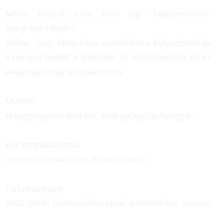
Miben vagyok más, mint egy "hagyományos"
hangképző tanár?
Abban, hogy integráltan szemlélem a fejlesztésed és
a hangod mellett a lelkeddel, az önbizalmaddal és az
elakadásaiddal is foglalkozom.
Mottóm:
Hanggyógyítás lélekkel, lélek gyógyítás hanggal.
Két zeneakadémiai
mesterdiplomám van, 20 éve tanítok.
Tanulmányaim:
2000-2005: Énekművész-tanár (kitüntetéses Summa