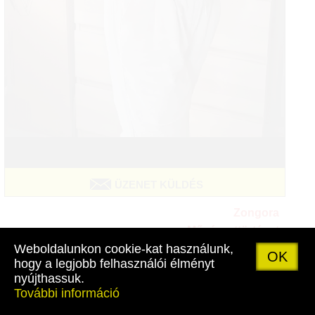
ÜZENET KÜLDÉS
Zongora
Művészettörténet
Weboldalunkon cookie-kat használunk,
Ritmusfejlesztés
OK
hogy a legjobb felhasználói élményt
Szolfézs
nyújthassuk.
Zeneelmélet
További információ