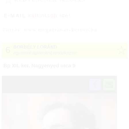
E-MAIL
kattintson ide!
Forrás: www.magantanar-kereso.hu
☆
BORBÉLY LORÁND
6
egyetemi diplomával rendelkezem
Bp XII. ker. Nagyenyed utca 9