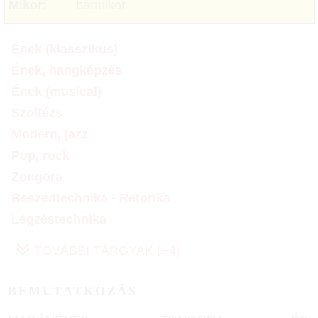
Mikor:
bármikor
Ének (klasszikus)
Ének, hangképzés
Ének (musical)
Szolfézs
Modern, jazz
Pop, rock
Zongora
Beszédtechnika - Retorika
Légzéstechnika
TOVÁBBI TÁRGYAK (+4)
BEMUTATKOZÁS