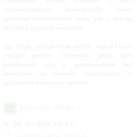
zongoratanári diplomát szereztem a Pécsi
Tudományegyetem Zeneművészeti Karán.
Különböző korosztályoknak tartok órát: a teljesen
kezdőtől a tapasztalt zenészekig.
Egy magán zeneiskolában oktatok, August Förster
márkájú pianínón. Szeretettel várom azok
jelentkezését, akik a zeneművészetek iránt
érdeklődnek és szeretnék megtapasztalni az
interpretáció élményét és varázsát.
HORVÁTH ANGÉLA
06-30-369-88-11
☆
KEDVENCNEK JELÖLÉS