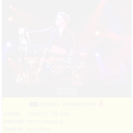
1
2
3
ÜZENET
HANGÜZENET
Óradíj:
10000 Ft / 50 perc
ONLINE:
nincs megadva
Tanítok:
egyénileg