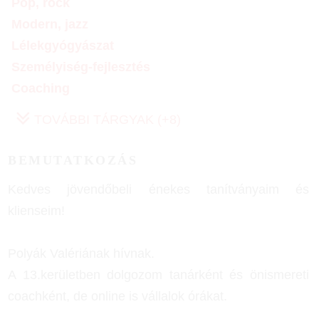
Pop, rock
Modern, jazz
Lélekgyógyászat
Személyiség-fejlesztés
Coaching
TOVÁBBI TÁRGYAK (+8)
BEMUTATKOZÁS
Kedves jövendőbeli énekes tanítványaim és
klienseim!
Polyák Valériának hívnak.
A 13.kerületben dolgozom tanárként és önismereti
coachként, de online is vállalok órákat.