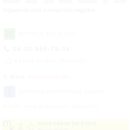
berkein belül, ahol kortól, tudástól és céltól
függetlenül várja a zongorázni vágyókat.
KOVÁCS FELICIÁN
06-30-955-78-34
☆
KEDVENCNEK JELÖLÉS
E-MAIL
kattintson ide!
facebook.com/felician.kovacs
Forrás: www.magantanar-kereso.hu
☆
(40 ÉVES)
RAÁB GÁBOR
2