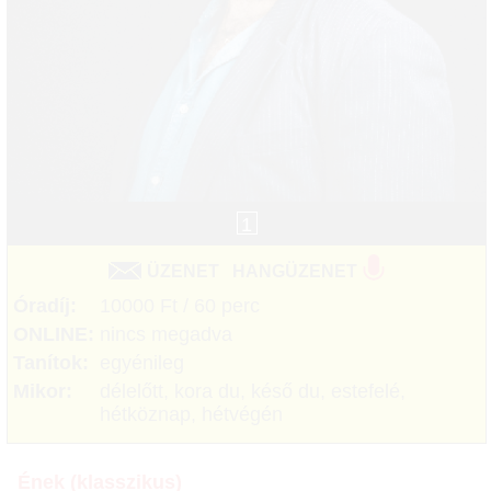
1
ÜZENET
HANGÜZENET
Óradíj:
10000 Ft / 60 perc
ONLINE:
nincs megadva
Tanítok:
egyénileg
Mikor:
délelőtt, kora du, késő du, estefelé,
hétköznap, hétvégén
Ének (klasszikus)