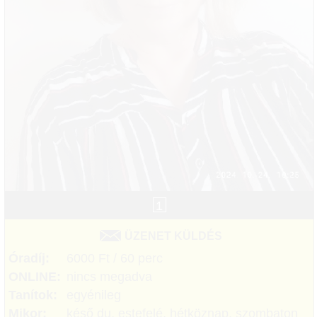
1
ÜZENET KÜLDÉS
Óradíj:
6000 Ft / 60 perc
ONLINE:
nincs megadva
Tanítok:
egyénileg
Mikor:
késő du, estefelé, hétköznap, szombaton