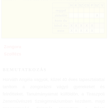
H
K
SZ
CS
P
SZ
V
reggel
délelőtt
X
kora du
késő du
X
X
X
X
X
este
X
X
X
X
X
Zongora
Szolfézs
BEMUTATKOZÁS
Horváth Angéla vagyok, közel 40 éves tapasztalattal
tanítom a zongorázni vágyó gyerekeket és
felnőtteket. Tanulmányaimat külföldön, a Tiraszpoli
Zeneművészeti Szakgimnáziumban kezdtem, majd