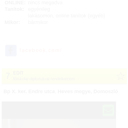
ONLINE:
nincs megadva
Tanítok:
egyénileg
lakásomon, online tanítok (egyéb)
Mikor:
bármikor
facebook.com/
☆
EDIT
7
főiskolai diplomával rendelkezem
Bp X. ker. Endre utca
,
Heves megye, Domoszló