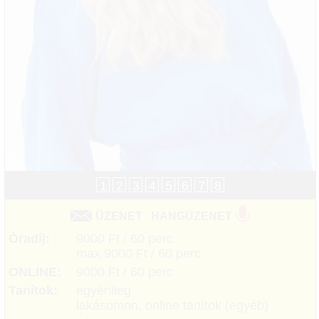
1
2
3
4
5
6
7
8
ÜZENET
HANGÜZENET
Óradíj:
9000 Ft / 60 perc
max 9000 Ft / 60 perc
ONLINE:
9000 Ft / 60 perc
Tanítok:
egyénileg
lakásomon, online tanítok (egyéb)