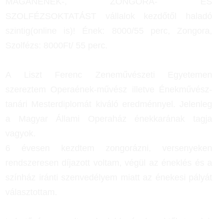
MAGÁNÉNEK-, ZONGORA- ÉS
SZOLFÉZSOKTATÁST vállalok kezdőtől haladó
szintig(online is)! Ének: 8000/55 perc, Zongora,
Szolfézs: 8000Ft/ 55 perc.
A Liszt Ferenc Zeneművészeti Egyetemen
szereztem Operaének-művész illetve Énekművész-
tanári Mesterdiplomát kiváló eredménnyel. Jelenleg
a Magyar Állami Operaház énekkarának tagja
vagyok.
6 évesen kezdtem zongorázni, versenyeken
rendszeresen díjazott voltam, végül az éneklés és a
színház iránti szenvedélyem miatt az énekesi pályát
választottam.