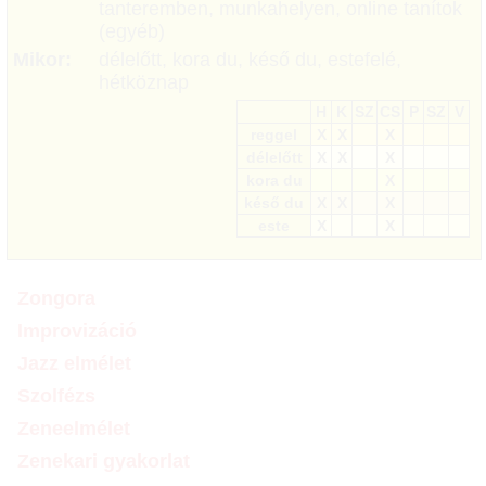
tanteremben, munkahelyen, online tanítok
(egyéb)
Mikor:
délelőtt, kora du, késő du, estefelé,
hétköznap
H
K
SZ
CS
P
SZ
V
reggel
X
X
X
délelőtt
X
X
X
kora du
X
késő du
X
X
X
este
X
X
Zongora
Improvizáció
Jazz elmélet
Szolfézs
Zeneelmélet
Zenekari gyakorlat