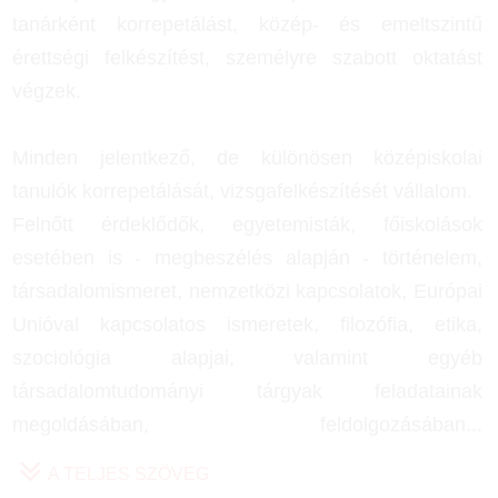
tanárként korrepetálást, közép- és emeltszintű
érettségi felkészítést, személyre szabott oktatást
végzek.
Minden jelentkező, de különösen középiskolai
tanulók korrepetálását, vizsgafelkészítését vállalom.
Felnőtt érdeklődők, egyetemisták, főiskolások
esetében is - megbeszélés alapján - történelem,
társadalomismeret, nemzetközi kapcsolatok, Európai
Unióval kapcsolatos ismeretek, filozófia, etika,
szociológia alapjai, valamint egyéb
társadalomtudományi tárgyak feladatainak
megoldásában, feldolgozásában
...
A TELJES SZÖVEG