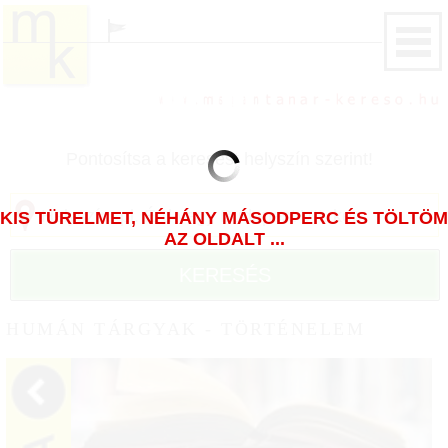
Pontosítsa a keresést helyszín szerint!
KIS TÜRELMET, NÉHÁNY MÁSODPERC ÉS TÖLTÖM
AZ OLDALT ...
KERESÉS
HUMÁN TÁRGYAK - TÖRTÉNELEM