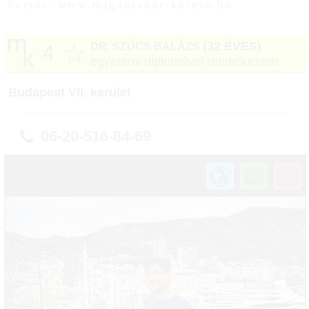
Forrás: www.magantanar-kereso.hu
☆
(32 ÉVES)
DR. SZŰCS BALÁZS
4
egyetemi diplomával rendelkezem
Budapest VII. kerület
06-20-516-84-69