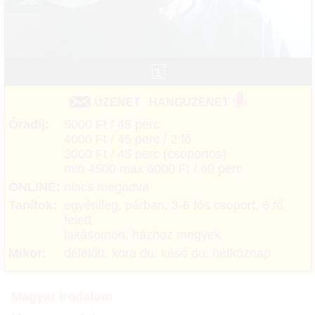
1
ÜZENET
HANGÜZENET
Óradíj:
5000 Ft / 45 perc
4000 Ft / 45 perc / 2 fő
3000 Ft / 45 perc (csoportos)
min 4500 max 6000 Ft / 60 perc
ONLINE:
nincs megadva
Tanítok:
egyénileg, párban, 3-6 fős csoport, 6 fő
felett
lakásomon, házhoz megyek
Mikor:
délelőtt, kora du, késő du, hétköznap
Magyar irodalom