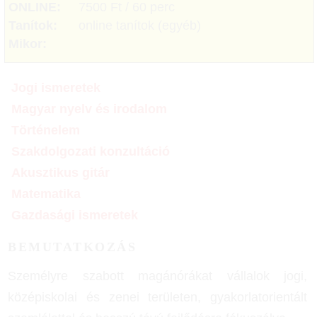
ONLINE:
7500 Ft / 60 perc
Tanítok:
online tanítok (egyéb)
Mikor:
Jogi ismeretek
Magyar nyelv és irodalom
Történelem
Szakdolgozati konzultáció
Akusztikus gitár
Matematika
Gazdasági ismeretek
BEMUTATKOZÁS
Személyre szabott magánórákat vállalok jogi,
középiskolai és zenei területen, gyakorlatorientált