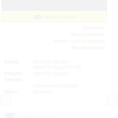
ÜZENET KÜLDÉS
Történelem
Magyar irodalom
Magyar nyelv és irodalom
Magyar nyelvtan
Óradíj:
2500 Ft / 60 perc
5000 Ft / 60 perc / 2 fő
ONLINE:
2500 Ft / 60 perc
Tanítok:
online tanítok (egyéb)
Mikor:
bármikor
facebook.com/