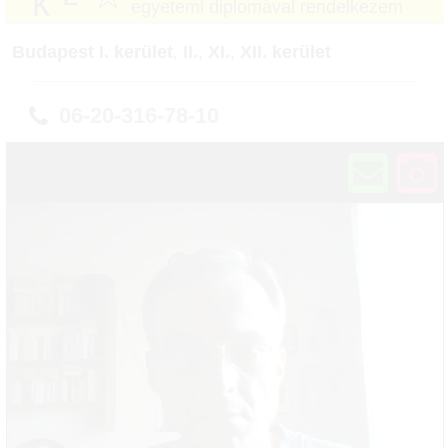
egyetemi diplomával rendelkezem
Budapest I. kerület
,
II.
,
XI.
,
XII. kerület
06-20-316-78-10