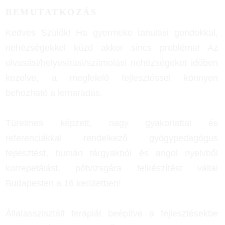
BEMUTATKOZÁS
Kedves Szülők! Ha gyermeke tanulási gondokkal,
nehézségekkel küzd akkor sincs probléma! Az
olvasási/helyesírási/számolási nehézségeket időben
kezelve, a megfelelő fejlesztéssel könnyen
behozható a lemaradás.
Türelmes képzett, nagy gyakorlattal és
referenciákkal rendelkező gyógypedagógus
fejlesztést, humán tárgyakból és angol nyelvből
korrepetálást, pótvizsgára felkészítést vállal
Budapesten a 16.kerületben!
Állatasszisztált terápiát beépítve a fejlesztésekbe