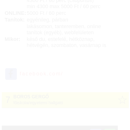
4300 Ft / 60 perc (csoportos)
min 4300 max 5000 Ft / 60 perc
ONLINE:
5000 Ft / 60 perc
Tanítok:
egyénileg, párban
lakásomon, tanteremben, online
tanítok (egyéb), webfelületen
Mikor:
késő du, estefelé, hétköznap,
hétvégén, szombaton, vasárnap is
facebook.com/
☆
BOROS GERGŐ
7
főiskolai/egyetemi hallgató