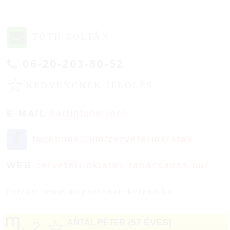
TÓTH ZOLTÁN
06-20-203-80-52
☆
KEDVENCNEK JELÖLÉS
E-MAIL
kattintson ide!
facebook.com/cerveterioktatas
WEB
cerveteri-oktatas-tanacsadas.hu/
Forrás: www.magantanar-kereso.hu
☆
(57 ÉVES)
ANTAL PÉTER
2