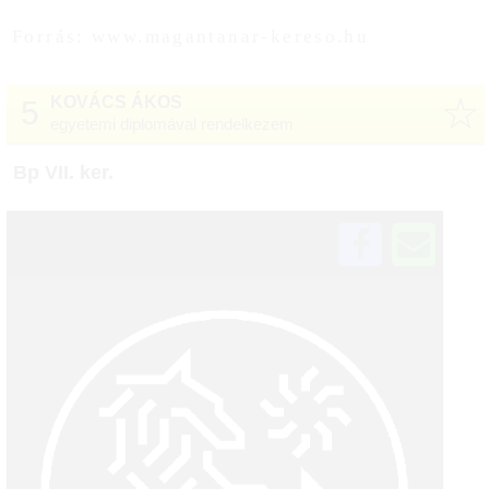
Forrás: www.magantanar-kereso.hu
☆
KOVÁCS ÁKOS
5
egyetemi diplomával rendelkezem
Bp VII. ker.