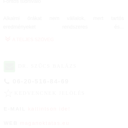
Fontos tudnivaló
Alkalmi órákat nem vállalok, mert tartós
eredményeket rendszeres és
...
A TELJES SZÖVEG
DR. SZŰCS BALÁZS
06-20-516-84-69
☆
KEDVENCNEK JELÖLÉS
E-MAIL
kattintson ide!
WEB
maganoktatas.eu