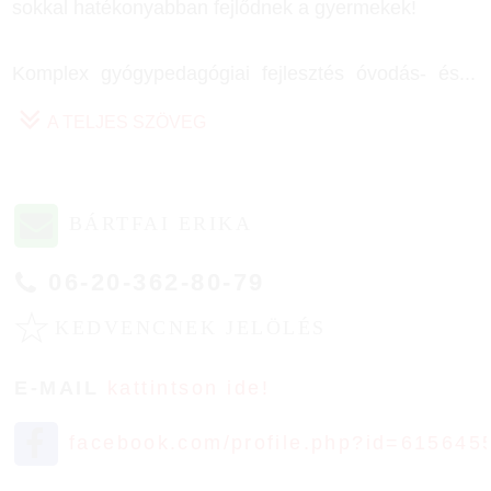
sokkal hatékonyabban fejlődnek a gyermekek!
Komplex gyógypedagógiai fejlesztés óvodás- és
...
A TELJES SZÖVEG
BÁRTFAI ERIKA
06-20-362-80-79
☆
KEDVENCNEK JELÖLÉS
E-MAIL
kattintson ide!
facebook.com/profile.php?id=615645