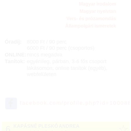
Magyar irodalom
Magyar nyelvtan
Vers- és prózamondás
Állampolgári ismeretek
Óradíj:
8000 Ft / 90 perc
6000 Ft / 90 perc (csoportos)
ONLINE:
nincs megadva
Tanítok:
egyénileg, párban, 3-6 fős csoport
lakásomon, online tanítok (egyéb),
webfelületen
facebook.com/profile.php?id=10008
☆
KAPÁSNÉ PLESKÓ ANDREA
6