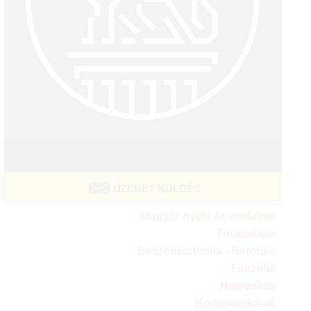
ÜZENET KÜLDÉS
Magyar nyelv és irodalom
Történelem
Beszédtechnika - Retorika
Filozófia
Helyesírás
Kommunikáció