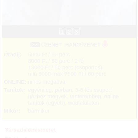
1
2
3
ÜZENET
HANGÜZENET
Óradíj:
5000 Ft / 60 perc
8000 Ft / 60 perc / 2 fő
13000 Ft / 60 perc (csoportos)
min 5000 max 7500 Ft / 60 perc
ONLINE:
nincs megadva
Tanítok:
egyénileg, párban, 3-6 fős csoport
házhoz megyek, tanteremben, online
tanítok (egyéb), webfelületen
Mikor:
bármikor
Társadalomismeret