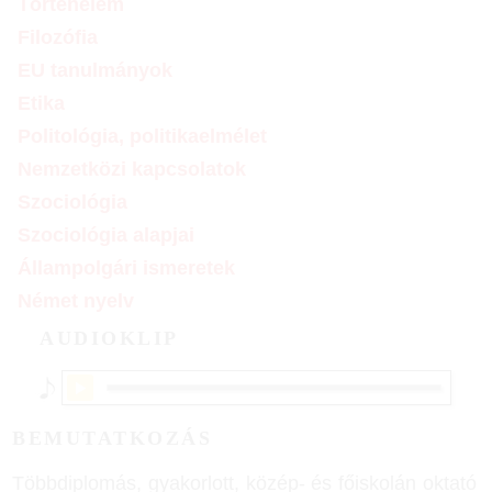
Történelem
Filozófia
EU tanulmányok
Etika
Politológia, politikaelmélet
Nemzetközi kapcsolatok
Szociológia
Szociológia alapjai
Állampolgári ismeretek
Német nyelv
AUDIOKLIP
BEMUTATKOZÁS
Többdiplomás, gyakorlott, közép- és főiskolán oktató