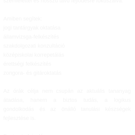
szemlélettel és hosszú távú fejlődésre fókuszálva.
Amiben segítek:
jogi tantárgyak oktatása
államvizsga-felkészítés
szakdolgozati konzultáció
középiskolai korrepetálás
érettségi felkészítés
zongora- és gitároktatás
Az órák célja nem csupán az aktuális tananyag
átadása, hanem a biztos tudás, a logikus
gondolkodás és az önálló tanulási készségek
fejlesztése is.