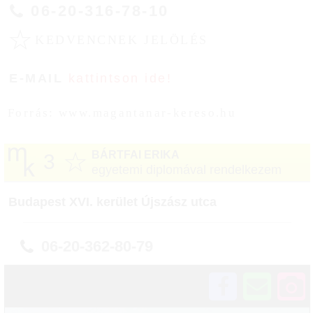
06-20-316-78-10
☆
KEDVENCNEK JELÖLÉS
E-MAIL
kattintson ide!
Forrás: www.magantanar-kereso.hu
☆
BÁRTFAI ERIKA
3
egyetemi diplomával rendelkezem
Budapest XVI. kerület Újszász utca
06-20-362-80-79