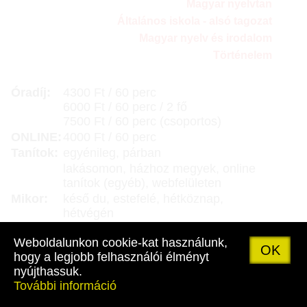
Magyar nyelvtan
Általános iskola - alsó tagozat
Magyar nyelv és irodalom
Történelem
Óradíj:
4300 Ft / 60 perc
6000 Ft / 60 perc / 2 fő
7500 Ft / 60 perc (csoportos)
ONLINE:
4000 Ft / 60 perc
Tanítok:
egyénileg, párban
lakásomon, házhoz megyek, online
tanítok (egyéb), webfelületen
Mikor:
késő du, estefelé, hétköznap,
hétvégén
Weboldalunkon cookie-kat használunk,
OK
hogy a legjobb felhasználói élményt
nyújthassuk.
facebook.com/szederkenyicsutar
További információ