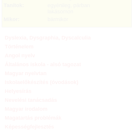
Tanítok:
egyénileg, párban
lakásomon
Mikor:
bármikor
Dyslexia, Dysgraphia, Dyscalculia
Történelem
Angol nyelv
Általános iskola - alsó tagozat
Magyar nyelvtan
Iskolaelőkészítés (óvodások)
Helyesírás
Nevelési tanácsadás
Magyar irodalom
Magatartás problémák
Képességfejlesztés