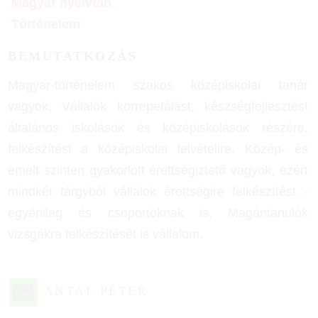
Magyar nyelvtan
Történelem
BEMUTATKOZÁS
Magyar-történelem szakos középiskolai tanár
vagyok. Vállalok korrepetálást, készségfejlesztést
általános iskolások és középiskolások részére,
felkészítést a középiskolai felvételire. Közép- és
emelt szinten gyakorlott érettségiztető vagyok, ezért
mindkét tárgyból vállalok érettségire felkészítést -
egyénileg és csoportoknak is. Magántanulók
vizsgákra felkészítését is vállalom.
ANTAL PÉTER