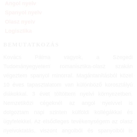
Angol nyelv
Spanyol nyelv
Olasz nyelv
Logisztika
BEMUTATKOZÁS
Kovács Pálma vagyok, a Szegedi
Tudományegyetem romanisztika-olasz szakán
végeztem spanyol minorral. Magántanításból közel
10 éves tapasztalatom van különböző korosztályú
diákokkal. 3 évet töltöttem nyelvi környezetben.
Nemzetiközi cégeknél az angol nyelvvel is
dolgoztam napi szinten külföldi kollégákkal és
ügyfelekkel. Az elsődleges tevékenységem az olasz
nyelvoktatás, viszont angolból és spanyolból is