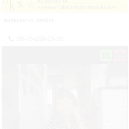
☆
KUBINYI ÉVA
5
egyetemi diplomával rendelkezem
Budapest VI. kerület
06-70-208-03-30