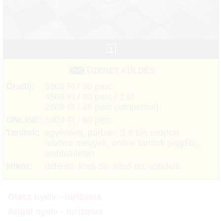
1
ÜZENET KÜLDÉS
Óradíj:
5800 Ft / 60 perc
4500 Ft / 60 perc / 2 fő
2600 Ft / 45 perc (csoportos)
ONLINE:
5800 Ft / 60 perc
Tanítok:
egyénileg, párban, 3-6 fős csoport
házhoz megyek, online tanítok (egyéb),
webfelületen
Mikor:
délelőtt, kora du, késő du, estefelé
Olasz nyelv - turizmus
Angol nyelv - turizmus