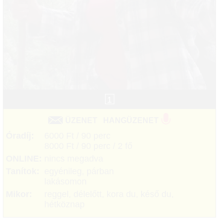
1
ÜZENET
HANGÜZENET
Óradíj:
6000 Ft / 90 perc
8000 Ft / 90 perc / 2 fő
ONLINE:
nincs megadva
Tanítok:
egyénileg, párban
lakásomon
Mikor:
reggel, délelőtt, kora du, késő du,
hétköznap