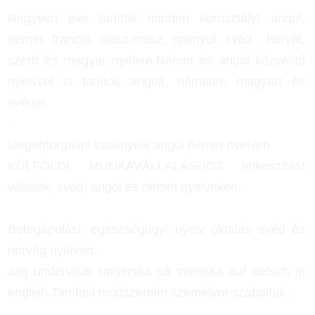
Negyven éve tanítok minden korosztályt angol,
német, francia, olasz,orosz, spanyol, svéd , horvát,
szerb és magyar nyelvre.Német és angol közveíitő
nyelvvel is tanítok angolt, németet, magyart és
svédet.
.
idegenforgalmi szaknyelv angol német nyelven
KÜLFÖLDI MUNKAVÁLLALÁSHOZ felkészítést
vállalok, svéd, angol és német nyelveken..
Betegápolási, egészségügyi nyelv oktatás svéd és
norvég nyelven.
Jag undervisar ungerska på svenska auf detsch in
english.Tanítási módszereim személyre szabottak.