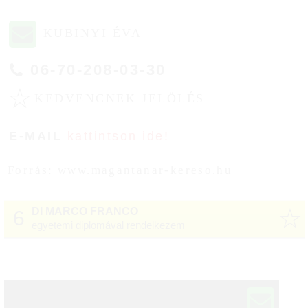
KUBINYI ÉVA
06-70-208-03-30
☆
KEDVENCNEK JELÖLÉS
E-MAIL
kattintson ide!
Forrás: www.magantanar-kereso.hu
☆
DI MARCO FRANCO
6
egyetemi diplomával rendelkezem