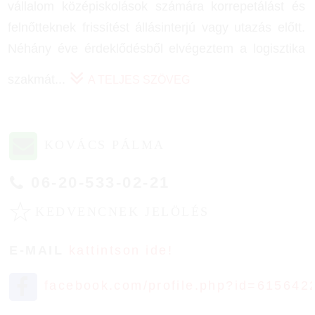
vállalom középiskolások számára korrepetálást és
felnőtteknek frissítést állásinterjú vagy utazás előtt.
Néhány éve érdeklődésből elvégeztem a logisztika
szakmát
...
A TELJES SZÖVEG
KOVÁCS PÁLMA
06-20-533-02-21
☆
KEDVENCNEK JELÖLÉS
E-MAIL
kattintson ide!
facebook.com/profile.php?id=615642