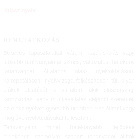
Olasz nyelv
BEMUTATKOZÁS
Sokéves tapasztalattal várom középiskolás vagy
idősebb tanítványaimat színes, változatos, hatékony
tananyaggal. Általános olasz nyelvoktatáson,
korrepetáláson, nyelvvizsga felkészítésen túl, olyan
diákok oktatását is vállalom, akik olaszországi
tartózkodás, vagy munkavállalás céljából szeretnék
az olasz nyelvet gyorsabb ütemben elsajátítani vagy
meglévő nyelvtudásukat fejleszteni.
Tanítványaim minél hatékonyabb fejlődése
érdekében személyre szabott tananyagot állítok