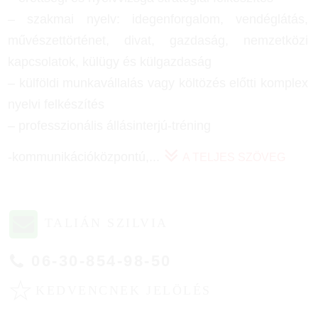
– szakmai nyelv: idegenforgalom, vendéglátás,
művészettörténet, divat, gazdaság, nemzetközi
kapcsolatok, külügy és külgazdaság
– külföldi munkavállalás vagy költözés előtti komplex
nyelvi felkészítés
– professzionális állásinterjú-tréning
-kommunikációközpontú,
...
A TELJES SZÖVEG
TALIÁN SZILVIA
06-30-854-98-50
☆
KEDVENCNEK JELÖLÉS