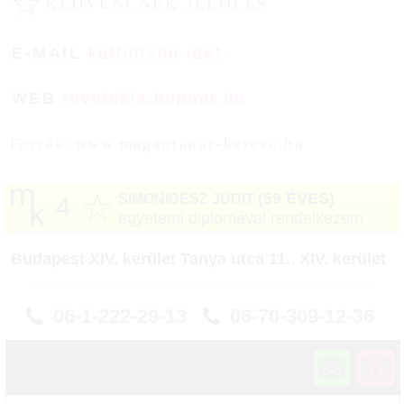
☆
KEDVENCNEK JELÖLÉS
E-MAIL
kattintson ide!
WEB
rovotekla.hupont.hu
Forrás: www.magantanar-kereso.hu
☆
(59 ÉVES)
SIMONIDESZ JUDIT
4
egyetemi diplomával rendelkezem
Budapest XIV. kerület Tanya utca 11.
,
XIV. kerület
06-1-222-29-13
06-70-309-12-36