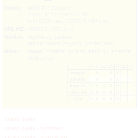
Óradíj:
8000 Ft / 60 perc
12000 Ft / 60 perc / 2 fő
min 8000 max 10000 Ft / 60 perc
ONLINE:
10000 Ft / 60 perc
Tanítok:
egyénileg, párban
online tanítok (egyéb), webfelületen
Mikor:
reggel, délelőtt, kora du, késő du, estefelé,
hétköznap
H
K
SZ
CS
P
SZ
V
reggel
X
X
X
délelőtt
X
X
X
kora du
X
X
X
X
X
késő du
X
X
X
X
X
este
X
X
X
X
X
Olasz nyelv
Olasz nyelv - turizmus
Olasz nyelv - gazdasági