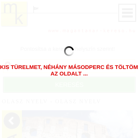
Pontosítsa a keresést helyszín szerint!
KIS TÜRELMET, NÉHÁNY MÁSODPERC ÉS TÖLTÖM
AZ OLDALT ...
KERESÉS
OLASZ NYELV - OLASZ NYELV