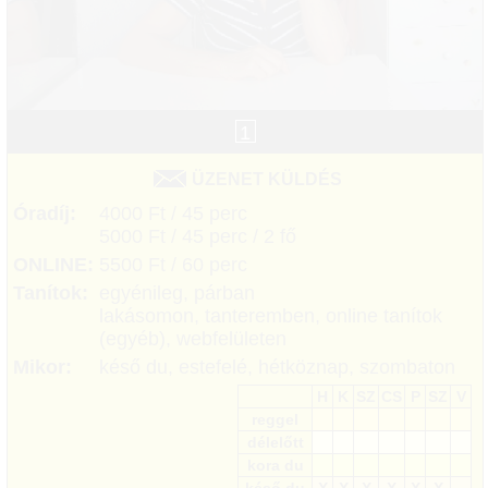
1
ÜZENET KÜLDÉS
Óradíj:
4000 Ft / 45 perc
5000 Ft / 45 perc / 2 fő
ONLINE:
5500 Ft / 60 perc
Tanítok:
egyénileg, párban
lakásomon, tanteremben, online tanítok
(egyéb), webfelületen
Mikor:
késő du, estefelé, hétköznap, szombaton
H
K
SZ
CS
P
SZ
V
reggel
délelőtt
kora du