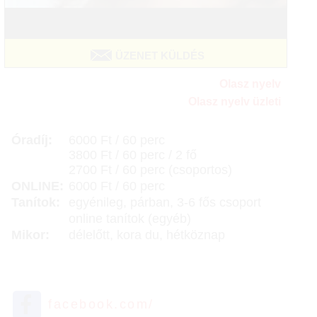
ÜZENET KÜLDÉS
Olasz nyelv
Olasz nyelv üzleti
Óradíj:
6000 Ft / 60 perc
3800 Ft / 60 perc / 2 fő
2700 Ft / 60 perc (csoportos)
ONLINE:
6000 Ft / 60 perc
Tanítok:
egyénileg, párban, 3-6 fős csoport
online tanítok (egyéb)
Mikor:
délelőtt, kora du, hétköznap
facebook.com/