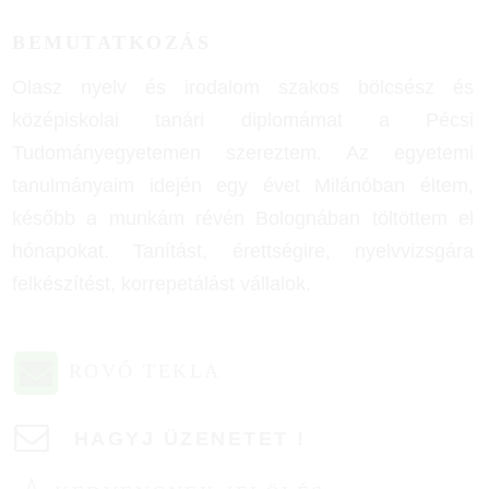
BEMUTATKOZÁS
Olasz nyelv és irodalom szakos bölcsész és
középiskolai tanári diplomámat a Pécsi
Tudományegyetemen szereztem. Az egyetemi
tanulmányaim idején egy évet Milánóban éltem,
később a munkám révén Bolognában töltöttem el
hónapokat. Tanítást, érettségire, nyelvvizsgára
felkészítést, korrepetálást vállalok.
ROVÓ TEKLA
HAGYJ ÜZENETET !