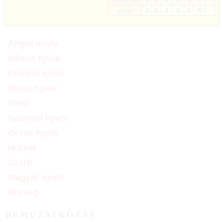
késő du
X
X
X
X
X
X
este
X
X
X
X
X
X
Angol nyelv
Német nyelv
Francia nyelv
Olasz nyelv
Svéd
Spanyol nyelv
Orosz nyelv
Horvát
Szerb
Magyar nyelv
Norvég
BEMUTATKOZÁS