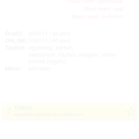
Olasz nyelv - gazdasági
Olasz nyelv - jogi
Olasz nyelv - turizmus
Óradíj:
5000 Ft / 60 perc
ONLINE:
5000 Ft / 60 perc
Tanítok:
egyénileg, párban
lakásomon, házhoz megyek, online
tanítok (egyéb)
Mikor:
bármikor
☆
TÜNDE
7
egyetemi diplomával rendelkezem