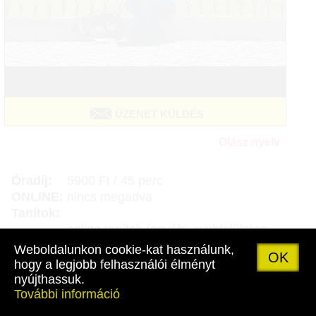
ÜZENET KÜLDÉS
Olasz nyelv
Óradíj:
5900 Ft / 45 perc
ONLINE:
nincs megadva
Tanítok:
online tanítok (egyéb), webfelületen
Mikor:
bármikor
Weboldalunkon cookie-kat használunk,
OK
hogy a legjobb felhasználói élményt
nyújthassuk.
További információ