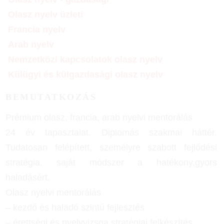
Olasz nyelv üzleti
Francia nyelv
Arab nyelv
Nemzetközi kapcsolatok olasz nyelv
Külügyi és külgazdasági olasz nyelv
BEMUTATKOZÁS
Prémium olasz, francia, arab nyelvi mentorálás
24 év tapasztalat. Diplomás szakmai háttér.
Tudatosan felépített, személyre szabott fejlődési
stratégia, saját módszer a hatékony,gyors
haladásért.
Olasz nyelvi mentorálás
– kezdő és haladó szintű fejlesztés
– érettségi és nyelvvizsga stratégiai felkészítés