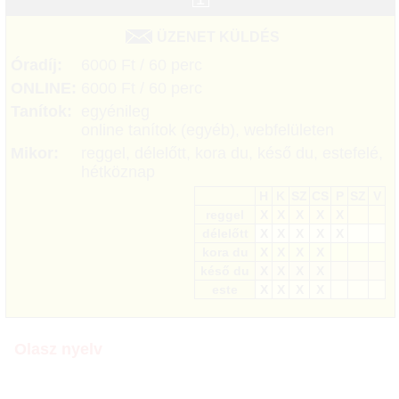
ÜZENET KÜLDÉS
Óradíj:
6000 Ft / 60 perc
ONLINE:
6000 Ft / 60 perc
Tanítok:
egyénileg
online tanítok (egyéb), webfelületen
Mikor:
reggel, délelőtt, kora du, késő du, estefelé,
hétköznap
H
K
SZ
CS
P
SZ
V
reggel
X
X
X
X
X
délelőtt
X
X
X
X
X
kora du
X
X
X
X
késő du
X
X
X
X
este
X
X
X
X
Olasz nyelv