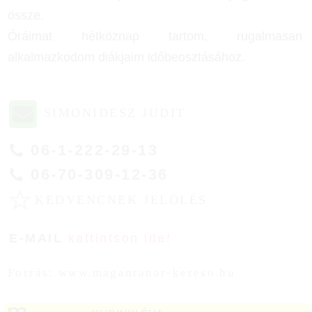
össze.
Óráimat hétköznap tartom, rugalmasan
alkalmazkodom diákjaim időbeosztásához.
SIMONIDESZ JUDIT
06-1-222-29-13
06-70-309-12-36
☆
KEDVENCNEK JELÖLÉS
E-MAIL
kattintson ide!
Forrás: www.magantanar-kereso.hu